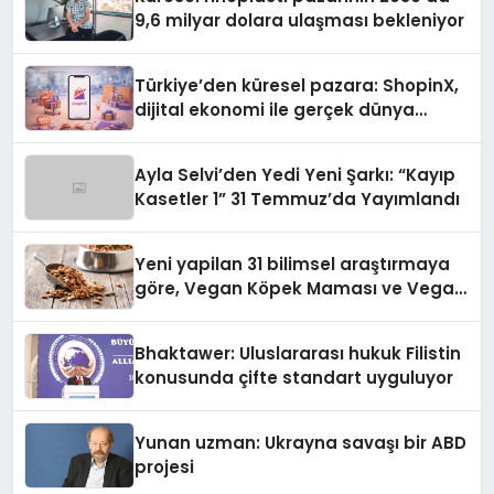
9,6 milyar dolara ulaşması bekleniyor
Türkiye’den küresel pazara: ShopinX,
dijital ekonomi ile gerçek dünya
alışverişini bir araya getirmeyi
hedefliyor
Ayla Selvi’den Yedi Yeni Şarkı: “Kayıp
Kasetler 1” 31 Temmuz’da Yayımlandı
Yeni yapilan 31 bilimsel araştırmaya
göre, Vegan Köpek Maması ve Vegan
Kedi Mamasının İyi Sindirildiğini
Ortaya Koydu
Bhaktawer: Uluslararası hukuk Filistin
konusunda çifte standart uyguluyor
Yunan uzman: Ukrayna savaşı bir ABD
projesi