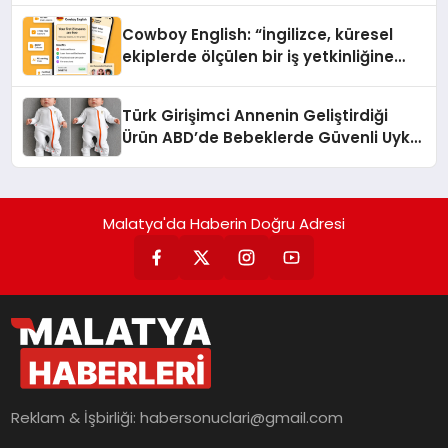
Cowboy English: “İngilizce, küresel
ekiplerde ölçülen bir iş yetkinliğine
dönüşüyor”
Türk Girişimci Annenin Geliştirdiği
Ürün ABD’de Bebeklerde Güvenli Uyku
Standardına Yeni Bir Bakış Açısı
Getiriyor.
Malatya'da Haberin Doğru Adresi
Reklam & İşbirliği:
habersonuclari@gmail.com