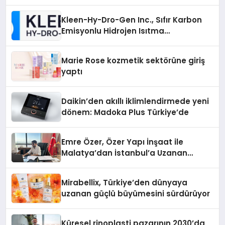
Kleen-Hy-Dro-Gen Inc., Sıfır Karbon
Emisyonlu Hidrojen Isıtma
Teknolojisinde ISO ve TSSA
Düzenleyici Onaylarını Aldı
Marie Rose kozmetik sektörüne giriş
yaptı
Daikin’den akıllı iklimlendirmede yeni
dönem: Madoka Plus Türkiye’de
Emre Özer, Özer Yapı İnşaat ile
Malatya’dan İstanbul’a Uzanan
Başarı Hikâyesi Yazıyor
Mirabellix, Türkiye’den dünyaya
uzanan güçlü büyümesini sürdürüyor
Küresel rinoplasti pazarının 2030’da