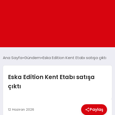
ANASAYFA
Ana Sayfa
Gündem
Eska Edition Kent Etabı satışa çıktı
GÜNDEM
Eska Edition Kent Etabı satışa
çıktı
DÜNYA
EĞITIM
Paylaş
12 Haziran 2026