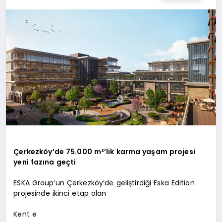
EKONOMI
MAGAZIN
SAĞLIK
SIYASET
SPOR
TEKNOLOJI
Çerkezköy’de 75.000 m²’lik karma yaşam projesi
yeni fazına geçti
ESKA Group’un Çerkezköy’de geliştirdiği Eska Edition
projesinde ikinci etap olan
Kent e