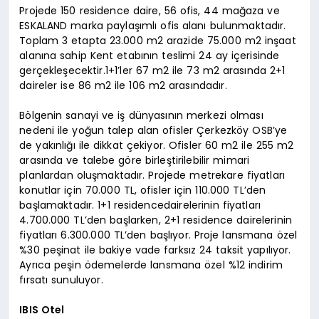
Projede 150 residence daire, 56 ofis, 44 mağaza ve
ESKALAND marka paylaşımlı ofis alanı bulunmaktadır.
Toplam 3 etapta 23.000 m2 arazide 75.000 m2 inşaat
alanına sahip Kent etabının teslimi 24 ay içerisinde
gerçekleşecektir.1+1’ler 67 m2 ile 73 m2 arasında 2+1
daireler ise 86 m2 ile 106 m2 arasındadır.
Bölgenin sanayi ve iş dünyasının merkezi olması
nedeni ile yoğun talep alan ofisler Çerkezköy OSB’ye
de yakınlığı ile dikkat çekiyor. Ofisler 60 m2 ile 255 m2
arasında ve talebe göre birleştirilebilir mimari
planlardan oluşmaktadır. Projede metrekare fiyatları
konutlar için 70.000 TL, ofisler için 110.000 TL’den
başlamaktadır. 1+1 residencedairelerinin fiyatları
4.700.000 TL’den başlarken, 2+1 residence dairelerinin
fiyatları 6.300.000 TL’den başlıyor. Proje lansmana özel
%30 peşinat ile bakiye vade farksız 24 taksit yapılıyor.
Ayrıca peşin ödemelerde lansmana özel %12 indirim
fırsatı sunuluyor.
IBIS Otel