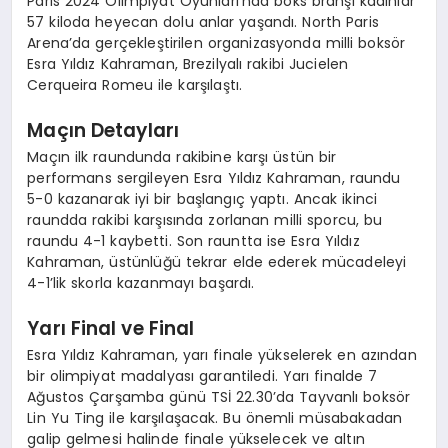
Paris 2024 Olimpiyat Oyunları’nda boks branşı kadınlar
57 kiloda heyecan dolu anlar yaşandı. North Paris
Arena’da gerçekleştirilen organizasyonda milli boksör
Esra Yıldız Kahraman, Brezilyalı rakibi Jucielen
Cerqueira Romeu ile karşılaştı.
Maçın Detayları
Maçın ilk raundunda rakibine karşı üstün bir
performans sergileyen Esra Yıldız Kahraman, raundu
5-0 kazanarak iyi bir başlangıç yaptı. Ancak ikinci
raundda rakibi karşısında zorlanan milli sporcu, bu
raundu 4-1 kaybetti. Son rauntta ise Esra Yıldız
Kahraman, üstünlüğü tekrar elde ederek mücadeleyi
4-1’lik skorla kazanmayı başardı.
Yarı Final ve Final
Esra Yıldız Kahraman, yarı finale yükselerek en azından
bir olimpiyat madalyası garantiledi. Yarı finalde 7
Ağustos Çarşamba günü TSİ 22.30’da Tayvanlı boksör
Lin Yu Ting ile karşılaşacak. Bu önemli müsabakadan
galip gelmesi halinde finale yükselecek ve altın