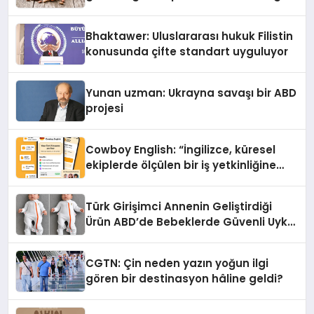
Kedi Mamasının İyi Sindirildiğini
Ortaya Koydu
Bhaktawer: Uluslararası hukuk Filistin
konusunda çifte standart uyguluyor
Yunan uzman: Ukrayna savaşı bir ABD
projesi
Cowboy English: “İngilizce, küresel
ekiplerde ölçülen bir iş yetkinliğine
dönüşüyor”
Türk Girişimci Annenin Geliştirdiği
Ürün ABD’de Bebeklerde Güvenli Uyku
Standardına Yeni Bir Bakış Açısı
Getiriyor.
CGTN: Çin neden yazın yoğun ilgi
gören bir destinasyon hâline geldi?