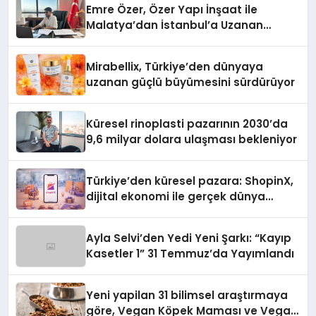
Emre Özer, Özer Yapı İnşaat ile
Malatya’dan İstanbul’a Uzanan
Başarı Hikâyesi Yazıyor
Mirabellix, Türkiye’den dünyaya
uzanan güçlü büyümesini sürdürüyor
Küresel rinoplasti pazarının 2030’da
9,6 milyar dolara ulaşması bekleniyor
Türkiye’den küresel pazara: ShopinX,
dijital ekonomi ile gerçek dünya
alışverişini bir araya getirmeyi
hedefliyor
Ayla Selvi’den Yedi Yeni Şarkı: “Kayıp
Kasetler 1” 31 Temmuz’da Yayımlandı
Yeni yapilan 31 bilimsel araştırmaya
göre, Vegan Köpek Maması ve Vegan