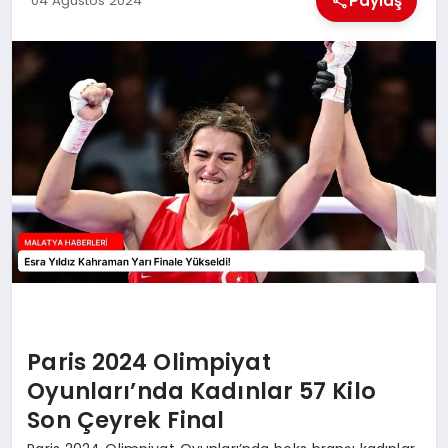
Paylaş
04 Ağustos 2024
EKONOMI
MAGAZIN
SAĞLIK
SIYASET
SPOR
TEKNOLOJI
Paris 2024 Olimpiyat
Oyunları’nda Kadınlar 57 Kilo
Son Çeyrek Final