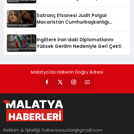
Satranç Efsanesi Judit Polgar
Macaristan Cumhurbaşkanlığı
Teklifini Reddetti
İngiltere İran’daki Diplomatlarını
Yüksek Gerilim Nedeniyle Geri Çekti
Malatya'da Haberin Doğru Adresi
Reklam & İşbirliği:
habersonuclari@gmail.com