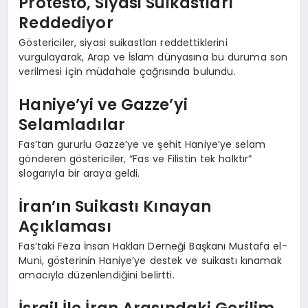
Protesto, Siyasi Suikastları
Reddediyor
Göstericiler, siyasi suikastları reddettiklerini
vurgulayarak, Arap ve İslam dünyasına bu duruma son
verilmesi için müdahale çağrısında bulundu.
Haniye’yi ve Gazze’yi
Selamladılar
Fas’tan gururlu Gazze’ye ve şehit Haniye’ye selam
gönderen göstericiler, “Fas ve Filistin tek halktır”
slogarıyla bir araya geldi.
İran’ın Suikastı Kınayan
Açıklaması
Fas’taki Feza İnsan Hakları Derneği Başkanı Mustafa el-
Muni, gösterinin Haniye’ye destek ve suikastı kınamak
amacıyla düzenlendiğini belirtti.
İsrail İle İran Arasındaki Gerilim