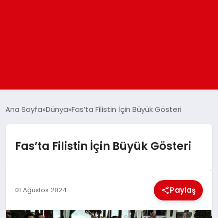
ANASAYFA
Ana Sayfa
Dünya
Fas’ta Filistin İçin Büyük Gösteri
GÜNDEM
Fas’ta Filistin İçin Büyük Gösteri
DÜNYA
Paylaş
EĞITIM
01 Ağustos 2024