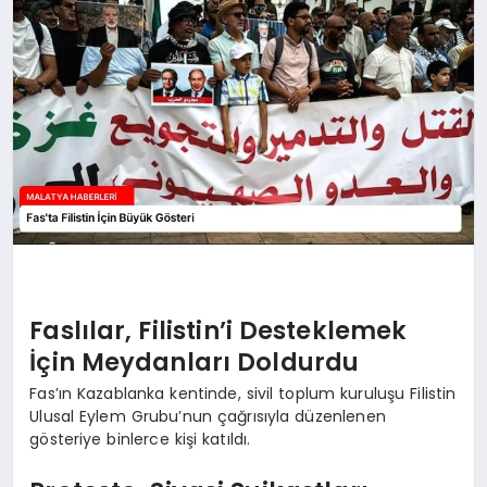
EKONOMI
MAGAZIN
SAĞLIK
SIYASET
SPOR
Faslılar, Filistin’i Desteklemek
TEKNOLOJI
İçin Meydanları Doldurdu
Fas’ın Kazablanka kentinde, sivil toplum kuruluşu Filistin
Ulusal Eylem Grubu’nun çağrısıyla düzenlenen
gösteriye binlerce kişi katıldı.