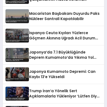
Mücadelesi Görüntülendi
Macaristan Başbakanı Duyurdu Paks
Nükleer Santrali Kapatılabilir
İspanya Ceuta Kıyıları Yüzlerce
Göçmen Akınına Uğradı Acil Durum
İlan Edildi
Japonya’da 7.1 Büyüklüğünde
Deprem Kumamoto’da Yıkıma Yol
Açtı
Japonya Kumamoto Depremi: Can
Kaybı 13’e Yükseldi
Trump İran’a Yönelik Sert
Açıklamalarla Yükleniyor ‘Lütfen Diye
Yalvarıyorlar’