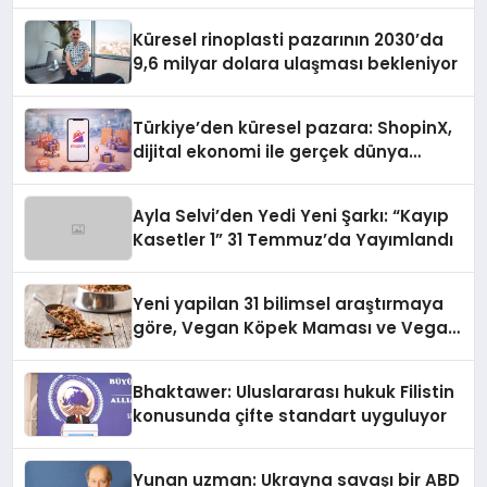
Küresel rinoplasti pazarının 2030’da
9,6 milyar dolara ulaşması bekleniyor
Türkiye’den küresel pazara: ShopinX,
dijital ekonomi ile gerçek dünya
alışverişini bir araya getirmeyi
hedefliyor
Ayla Selvi’den Yedi Yeni Şarkı: “Kayıp
Kasetler 1” 31 Temmuz’da Yayımlandı
Yeni yapilan 31 bilimsel araştırmaya
göre, Vegan Köpek Maması ve Vegan
Kedi Mamasının İyi Sindirildiğini
Ortaya Koydu
Bhaktawer: Uluslararası hukuk Filistin
konusunda çifte standart uyguluyor
Yunan uzman: Ukrayna savaşı bir ABD