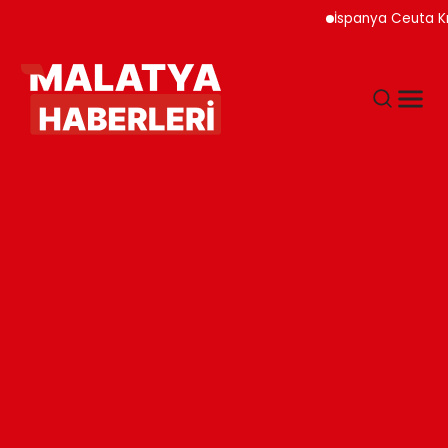
İspanya Ceuta Kıyıları