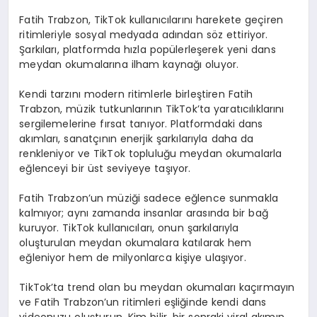
Fatih Trabzon, TikTok kullanıcılarını harekete geçiren
ritimleriyle sosyal medyada adından söz ettiriyor.
Şarkıları, platformda hızla popülerleşerek yeni dans
meydan okumalarına ilham kaynağı oluyor.
Kendi tarzını modern ritimlerle birleştiren Fatih
Trabzon, müzik tutkunlarının TikTok’ta yaratıcılıklarını
sergilemelerine fırsat tanıyor. Platformdaki dans
akımları, sanatçının enerjik şarkılarıyla daha da
renkleniyor ve TikTok topluluğu meydan okumalarla
eğlenceyi bir üst seviyeye taşıyor.
Fatih Trabzon’un müziği sadece eğlence sunmakla
kalmıyor; aynı zamanda insanlar arasında bir bağ
kuruyor. TikTok kullanıcıları, onun şarkılarıyla
oluşturulan meydan okumalara katılarak hem
eğleniyor hem de milyonlarca kişiye ulaşıyor.
TikTok’ta trend olan bu meydan okumaları kaçırmayın
ve Fatih Trabzon’un ritimleri eşliğinde kendi dans
videonuzu oluşturun. Kim bilir, bir sonraki viral akımın