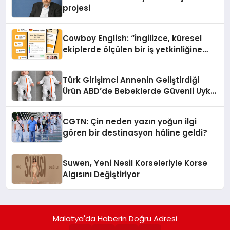
projesi
Cowboy English: “İngilizce, küresel
ekiplerde ölçülen bir iş yetkinliğine
dönüşüyor”
Türk Girişimci Annenin Geliştirdiği
Ürün ABD’de Bebeklerde Güvenli Uyku
Standardına Yeni Bir Bakış Açısı
Getiriyor.
CGTN: Çin neden yazın yoğun ilgi
gören bir destinasyon hâline geldi?
Suwen, Yeni Nesil Korseleriyle Korse
Algısını Değiştiriyor
Malatya'da Haberin Doğru Adresi