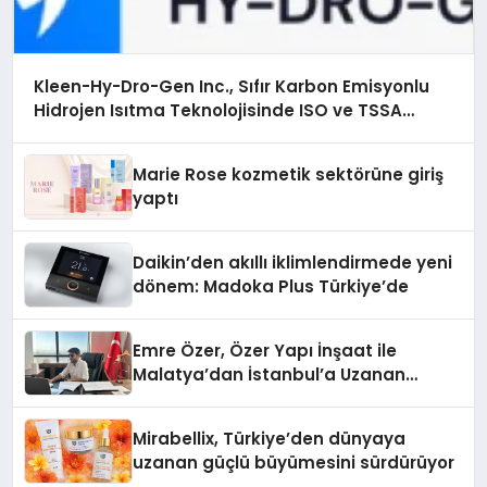
Kleen-Hy-Dro-Gen Inc., Sıfır Karbon Emisyonlu
Hidrojen Isıtma Teknolojisinde ISO ve TSSA
Düzenleyici Onaylarını Aldı
Marie Rose kozmetik sektörüne giriş
yaptı
Daikin’den akıllı iklimlendirmede yeni
dönem: Madoka Plus Türkiye’de
Emre Özer, Özer Yapı İnşaat ile
Malatya’dan İstanbul’a Uzanan
Başarı Hikâyesi Yazıyor
Mirabellix, Türkiye’den dünyaya
uzanan güçlü büyümesini sürdürüyor