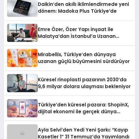
Daikin’den akıllı iklimlendirmede yeni
dönem: Madoka Plus Türkiye’de
Emre Özer, Özer Yapı İnşaat ile
Malatya’dan İstanbul’a Uzanan
Başarı Hikâyesi Yazıyor
Mirabellix, Türkiye’den dünyaya
uzanan güçlü büyümesini sürdürüyor
Küresel rinoplasti pazarının 2030’da
9,6 milyar dolara ulaşması bekleniyor
Türkiye’den küresel pazara: ShopinX,
dijital ekonomi ile gerçek dünya
alışverişini bir araya getirmeyi
hedefliyor
Ayla Selvi’den Yedi Yeni Şarkı: “Kayıp
Kasetler 1” 31 Temmuz’da Yayımlandı