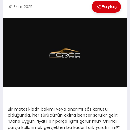
EKONOMI
Paylaş
01 Ekim 2025
MAGAZIN
SAĞLIK
SIYASET
SPOR
TEKNOLOJI
Bir motosikletin bakımı veya onarımı söz konusu
olduğunda, her sürücünün aklına benzer sorular gelir:
“Daha uygun fiyatlı bir parça işimi görür mü? Orijinal
parça kullanmak gerçekten bu kadar fark yaratır mı?”