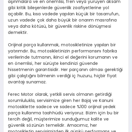
aşınmalara ve en önemlisi, fren veya yürüyen aksam
gibi kritik bileşenlerde güvenlik zaafiyetlerine yol
açabilir. Bu, kısa vadede yapılan küçük bir tasarrufun,
uzun vadede çok daha büyük bir onarım masrafına
veya daha kötüsü, bir güvenlik riskine dönüşmesi
demektir.
Orijinal parça kullanmak, motosikletinize yapılan bir
yatırımdır. Bu, motosikletinizin performansını fabrika
verilerinde tutmanın, ikinci el değerini korumanın ve
en önemlisi, her sürüşte kendinizi güvende
hissetmenin garantisidir. Her parçanın olması gerektiği
gibi çalıştığını bilmenin verdiği iç huzuru, hiçbir fiyat
avantajı sunamaz.
Ferec Motor olarak, yetkili servis olmanın getirdiği
sorumlulukla, servisimize giren her Bajaj ve Kanuni
motosiklette sadece ve sadece %100 orijinal yedek
parça kullanma taahhüdü veriyoruz. Bizim için bu bir
tercih değil, müşterimize sunduğumuz kalite ve
güvenlik sözünün temelidir. Amacımız, her
motosikletin servisimizden ilk günkü performans ve