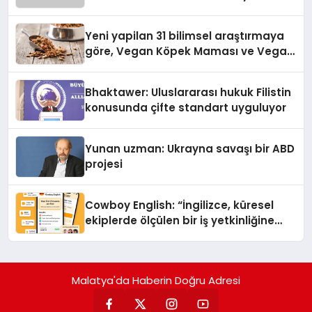
Yeni yapilan 31 bilimsel araştırmaya
göre, Vegan Köpek Maması ve Vegan
Kedi Mamasının İyi Sindirildiğini
Ortaya Koydu
Bhaktawer: Uluslararası hukuk Filistin
konusunda çifte standart uyguluyor
Yunan uzman: Ukrayna savaşı bir ABD
projesi
Cowboy English: “İngilizce, küresel
ekiplerde ölçülen bir iş yetkinliğine
dönüşüyor”
Malatya'da Haberin Doğru Adresi