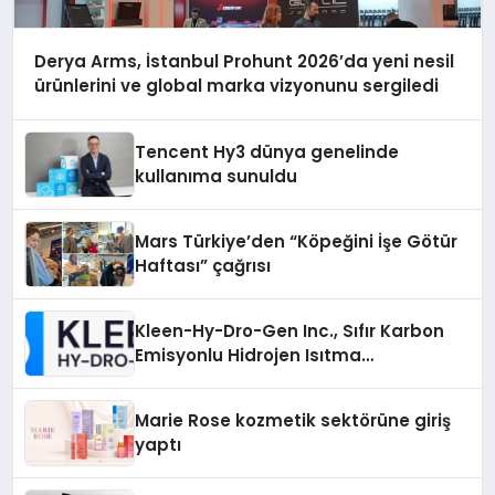
Derya Arms, İstanbul Prohunt 2026’da yeni nesil
ürünlerini ve global marka vizyonunu sergiledi
Tencent Hy3 dünya genelinde
kullanıma sunuldu
Mars Türkiye’den “Köpeğini İşe Götür
Haftası” çağrısı
Kleen-Hy-Dro-Gen Inc., Sıfır Karbon
Emisyonlu Hidrojen Isıtma
Teknolojisinde ISO ve TSSA
Düzenleyici Onaylarını Aldı
Marie Rose kozmetik sektörüne giriş
yaptı