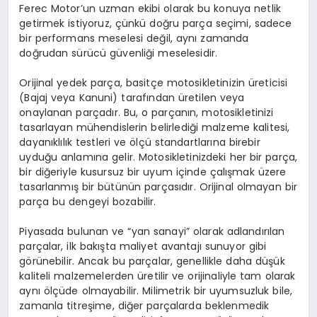
Ferec Motor’un uzman ekibi olarak bu konuya netlik
getirmek istiyoruz, çünkü doğru parça seçimi, sadece
bir performans meselesi değil, aynı zamanda
doğrudan sürücü güvenliği meselesidir.
Orijinal yedek parça, basitçe motosikletinizin üreticisi
(Bajaj veya Kanuni) tarafından üretilen veya
onaylanan parçadır. Bu, o parçanın, motosikletinizi
tasarlayan mühendislerin belirlediği malzeme kalitesi,
dayanıklılık testleri ve ölçü standartlarına birebir
uyduğu anlamına gelir. Motosikletinizdeki her bir parça,
bir diğeriyle kusursuz bir uyum içinde çalışmak üzere
tasarlanmış bir bütünün parçasıdır. Orijinal olmayan bir
parça bu dengeyi bozabilir.
Piyasada bulunan ve “yan sanayi” olarak adlandırılan
parçalar, ilk bakışta maliyet avantajı sunuyor gibi
görünebilir. Ancak bu parçalar, genellikle daha düşük
kaliteli malzemelerden üretilir ve orijinaliyle tam olarak
aynı ölçüde olmayabilir. Milimetrik bir uyumsuzluk bile,
zamanla titreşime, diğer parçalarda beklenmedik