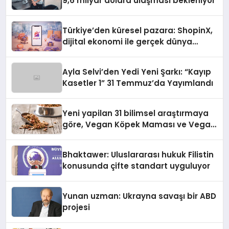
9,6 milyar dolara ulaşması bekleniyor
Türkiye’den küresel pazara: ShopinX,
dijital ekonomi ile gerçek dünya
alışverişini bir araya getirmeyi
hedefliyor
Ayla Selvi’den Yedi Yeni Şarkı: “Kayıp
Kasetler 1” 31 Temmuz’da Yayımlandı
Yeni yapilan 31 bilimsel araştırmaya
göre, Vegan Köpek Maması ve Vegan
Kedi Mamasının İyi Sindirildiğini
Ortaya Koydu
Bhaktawer: Uluslararası hukuk Filistin
konusunda çifte standart uyguluyor
Yunan uzman: Ukrayna savaşı bir ABD
projesi