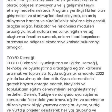
olarak, bölgesel inovasyonu ve iş gelişimini teşvik
etmeyi hedeflemektedir. Program, yenilikçi fikirleri olan
girişimcileri ve start-up’ları destekleyerek, onları iş
dünyasına hazırlar ve sürdürülebilir büyüme için gerekli
araçları sağlar. İnkübatör ve hızlandırıcı modülleri
aracılığıyla, katılımcılara mentorluk, eğitim ve ağ
oluşturma fırsatları sunarak, onların ticari başarılarını
artırmayı ve bölgesel ekonomiye katkıda bulunmayı
amaçlar.
TOYED Derneği:
TOYED (Teknoloji Oyunlaştırma ve Eğitim Derneği),
teknoloji ve oyunlaştırma aracılığıyla eğitim kalitesini
artırmak ve toplumsal fayda sağlamak amacıyla 2022
yılında kurulmuş bir dernektir. Oyun elementlerini
gerçek hayata entegre ederek, bireylerin ve
toplulukların eğitim deneyimlerini zenginleştirmeyi
hedefler. Dernek, Türkiye ve dünyada oyunlaştırma
konusunda farkındalık yaratmayı, eğitim ve seminerler
düzenleyerek bilgiyi yaymayı amaçlar. Ayrıca, yurtiçi
ve yurtdışı projeler geliştirerek her yaş grubuna ve