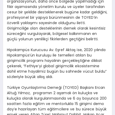
organizasyonun, daha önce bölgede yapılmadığı için
fikir aşamasında yönetim kurulu ve üyeler tarafından
cesur bir şekilde desteklenerek bugüne kadar geldiğini,
profesyonel bir yapıya bürünmesinin de TOYED’in
özverili yaklaşımı sayesinde olduğunu iletti.
Girişimciliğe olan desteklerinin dernek olarak kesintisiz
süreceğini vurgulayarak, bölgesel kalkınmanın en
güçlü yolunun yenilikçi fikirlerden geçtiğini belirtti.
Hipokampüs Kurucusu Av. Eşref Aktaş ise, 2020 yılında
Hipokampüs’ün kuruluşu ile temelleri atılan bu
girişimcilik programı hayalinin gerçekleştiğine dikkat
çekerek, “Fethiye’yi global girişimcilik ekosistemine
dahil etme hayalimiz bugün bu sahnede vücut buldu”
sözleriyle büyük alkış aldı.
Türkiye Oyunlaştırma Derneği (TOYED) Başkanı Ercan
Altuğ Yılmaz, programın 2 aşamalı ön kuluçka ve
kuluçka olarak kurgulanmasında ve 6 ay boyunca 200
saatten fazla eğitim ve mentorlukla 15 girişimi demo
day’e hazırlayan tüm eğitimcilere ve bu sürece büyük
emek veren Altan Türel, Mahmut Dabbit, Hakan Acar