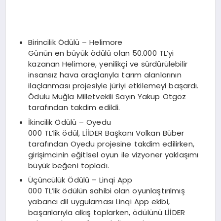
Birincilik Ödülü – Helimore
Günün en büyük ödülü olan 50.000 TL’yi
kazanan Helimore, yenilikçi ve sürdürülebilir
insansız hava araçlarıyla tarım alanlarının
ilaçlanması projesiyle jüriyi etkilemeyi başardı.
Ödülü Muğla Milletvekili Sayın Yakup Otgöz
tarafından takdim edildi.
İkincilik Ödülü – Oyedu
000 TL’lik ödül, LİİDER Başkanı Volkan Büber
tarafından Oyedu projesine takdim edilirken,
girişimcinin eğitlsel oyun ile vizyoner yaklaşımı
büyük beğeni topladı.
Üçüncülük Ödülü – Linqi App
000 TL’lik ödülün sahibi olan oyunlaştırılmış
yabancı dil uygulaması Linqi App ekibi,
başarılarıyla alkış toplarken, ödülünü LİİDER