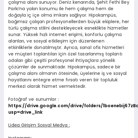
çalışma alanı sunuyor. Deniz kenarında, Şehit Fethi Bey
Parkı’na yakın konumu ile hem çalışma hem de
doğayla iç içe olma imkanı sağlıyor. Hipokampüs,
bağımsız çalışan profesyonellerden büyük ekiplere, her
türlü çalışma stilini destekleyecek esneklikte hizmetler
sunar. Yüksek hızlı internet erişimi, konforlu çalışma
alanları, ve sosyal etkileşim için düzenlenen
etkinliklerle donatılmıştır. Ayrıca, sanal ofis hizmetleri
ve müşteri toplantıları için özel tasarlanmış toplantı
odaları gibi çeşitli profesyonel ihtiyaçlara yönelik
çözümler de sunmaktadır. Hipokampüs, sadece bir
çalışma alanı olmanın ötesinde, üyelerine iş ve sosyal
hayatlarını entegre etme fırsatı veren bir topluluk
merkezi olarak hizmet vermektedir.
Fotoğraf ve sunumlar :
https://drive.google.com/drive/folders/1boenebij67
usp=drive_link
Lidea Giri
ş
im Sosyal Medya :
Instagram: