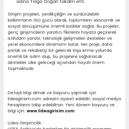
adına Tolga Doğan takdim etti.
Girişim projeleri, yenilikçiliğin ve sürdürülebilir
kalkınmanın itici gücü olarak, toplumların ekonomik ve
sosyal dönüşümüne önemli katkılar sağlar. Bu projeler;
genç girişimcilerin yaratıcı fikirlerini hayata geçirerek
istihdam yaratır, teknolojik gelişmeleri destekler ve
yerel ekonomilere dinamizm katar. Her proje, daha
parlak ve rekabetçi bir gelecek inşa etme yolunda
önemli bir adım olup, bu projelere sağlanacak
destekler ülke geleceği açısından hayati önem
taşımaktadır.
Detaylı bilgi almak ve başvuru yapmak için
lideagirisim.com adresini ziyaret edebilir, sosyal medya
hesaplarını takip edebilirsin. Yeni dönem başvuru ve
bilgi için:
www.lideagirisim.com
Lidea Girişimcilik :
LIDEA, Fethiye’de başlatılan bir girişimcilik programı