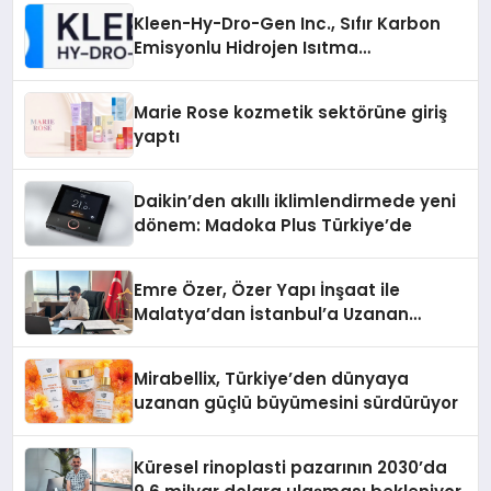
Kleen-Hy-Dro-Gen Inc., Sıfır Karbon
Emisyonlu Hidrojen Isıtma
Teknolojisinde ISO ve TSSA
Düzenleyici Onaylarını Aldı
Marie Rose kozmetik sektörüne giriş
yaptı
Daikin’den akıllı iklimlendirmede yeni
dönem: Madoka Plus Türkiye’de
Emre Özer, Özer Yapı İnşaat ile
Malatya’dan İstanbul’a Uzanan
Başarı Hikâyesi Yazıyor
Mirabellix, Türkiye’den dünyaya
uzanan güçlü büyümesini sürdürüyor
Küresel rinoplasti pazarının 2030’da