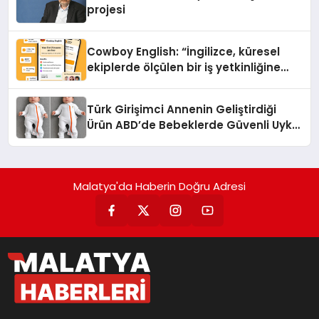
projesi
Cowboy English: “İngilizce, küresel
ekiplerde ölçülen bir iş yetkinliğine
dönüşüyor”
Türk Girişimci Annenin Geliştirdiği
Ürün ABD’de Bebeklerde Güvenli Uyku
Standardına Yeni Bir Bakış Açısı
Getiriyor.
Malatya'da Haberin Doğru Adresi