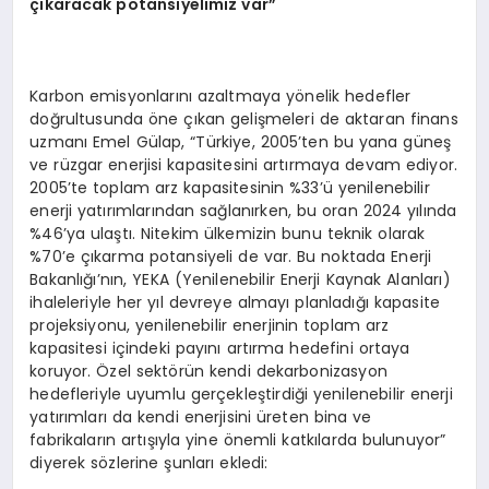
çıkaracak potansiyelimiz var”
Karbon emisyonlarını azaltmaya yönelik hedefler
doğrultusunda öne çıkan gelişmeleri de aktaran finans
uzmanı Emel Gülap, “Türkiye, 2005’ten bu yana güneş
ve rüzgar enerjisi kapasitesini artırmaya devam ediyor.
2005’te toplam arz kapasitesinin %33’ü yenilenebilir
enerji yatırımlarından sağlanırken, bu oran 2024 yılında
%46’ya ulaştı. Nitekim ülkemizin bunu teknik olarak
%70’e çıkarma potansiyeli de var. Bu noktada Enerji
Bakanlığı’nın, YEKA (Yenilenebilir Enerji Kaynak Alanları)
ihaleleriyle her yıl devreye almayı planladığı kapasite
projeksiyonu, yenilenebilir enerjinin toplam arz
kapasitesi içindeki payını artırma hedefini ortaya
koruyor. Özel sektörün kendi dekarbonizasyon
hedefleriyle uyumlu gerçekleştirdiği yenilenebilir enerji
yatırımları da kendi enerjisini üreten bina ve
fabrikaların artışıyla yine önemli katkılarda bulunuyor”
diyerek sözlerine şunları ekledi: