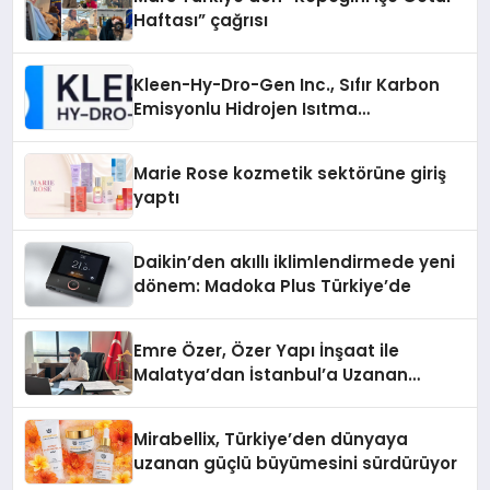
Haftası” çağrısı
Kleen-Hy-Dro-Gen Inc., Sıfır Karbon
Emisyonlu Hidrojen Isıtma
Teknolojisinde ISO ve TSSA
Düzenleyici Onaylarını Aldı
Marie Rose kozmetik sektörüne giriş
yaptı
Daikin’den akıllı iklimlendirmede yeni
dönem: Madoka Plus Türkiye’de
Emre Özer, Özer Yapı İnşaat ile
Malatya’dan İstanbul’a Uzanan
Başarı Hikâyesi Yazıyor
Mirabellix, Türkiye’den dünyaya
uzanan güçlü büyümesini sürdürüyor