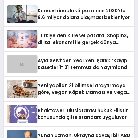
Küresel rinoplasti pazarının 2030’da
9,6 milyar dolara ulaşması bekleniyor
Türkiye’den küresel pazara: ShopinX,
dijital ekonomi ile gerçek dünya
alışverişini bir araya getirmeyi
hedefliyor
Ayla Selvi’den Yedi Yeni Şarkı: “Kayıp
Kasetler 1” 31 Temmuz’da Yayımlandı
Yeni yapilan 31 bilimsel araştırmaya
göre, Vegan Köpek Maması ve Vegan
Kedi Mamasının İyi Sindirildiğini
Ortaya Koydu
Bhaktawer: Uluslararası hukuk Filistin
konusunda çifte standart uyguluyor
Yunan uzman: Ukrayna savaşı bir ABD