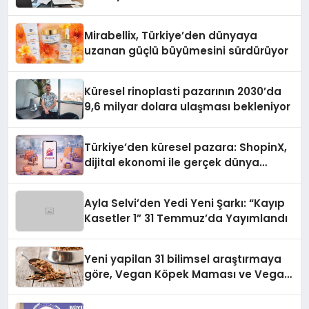
Başarı Hikâyesi Yazıyor
Mirabellix, Türkiye’den dünyaya
uzanan güçlü büyümesini sürdürüyor
Küresel rinoplasti pazarının 2030’da
9,6 milyar dolara ulaşması bekleniyor
Türkiye’den küresel pazara: ShopinX,
dijital ekonomi ile gerçek dünya
alışverişini bir araya getirmeyi
hedefliyor
Ayla Selvi’den Yedi Yeni Şarkı: “Kayıp
Kasetler 1” 31 Temmuz’da Yayımlandı
Yeni yapilan 31 bilimsel araştırmaya
göre, Vegan Köpek Maması ve Vegan
Kedi Mamasının İyi Sindirildiğini
Ortaya Koydu