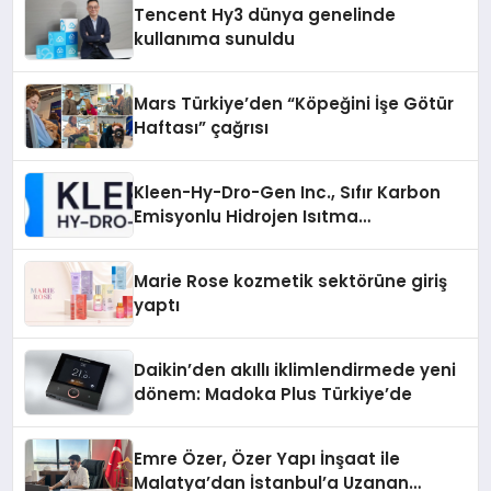
Tencent Hy3 dünya genelinde
kullanıma sunuldu
Mars Türkiye’den “Köpeğini İşe Götür
Haftası” çağrısı
Kleen-Hy-Dro-Gen Inc., Sıfır Karbon
Emisyonlu Hidrojen Isıtma
Teknolojisinde ISO ve TSSA
Düzenleyici Onaylarını Aldı
Marie Rose kozmetik sektörüne giriş
yaptı
Daikin’den akıllı iklimlendirmede yeni
dönem: Madoka Plus Türkiye’de
Emre Özer, Özer Yapı İnşaat ile
Malatya’dan İstanbul’a Uzanan