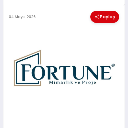
EKONOMI
Paylaş
04 Mayıs 2026
MAGAZIN
SAĞLIK
SIYASET
SPOR
TEKNOLOJI