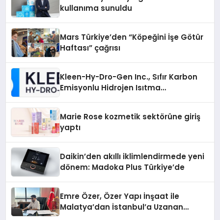
kullanıma sunuldu
Mars Türkiye’den “Köpeğini İşe Götür
Haftası” çağrısı
Kleen-Hy-Dro-Gen Inc., Sıfır Karbon
Emisyonlu Hidrojen Isıtma
Teknolojisinde ISO ve TSSA
Düzenleyici Onaylarını Aldı
Marie Rose kozmetik sektörüne giriş
yaptı
Daikin’den akıllı iklimlendirmede yeni
dönem: Madoka Plus Türkiye’de
Emre Özer, Özer Yapı İnşaat ile
Malatya’dan İstanbul’a Uzanan
Başarı Hikâyesi Yazıyor