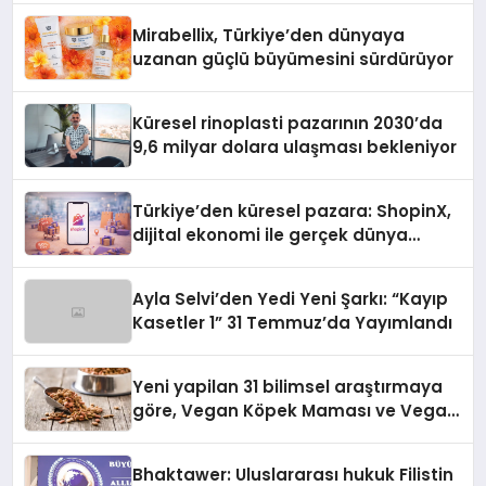
Mirabellix, Türkiye’den dünyaya
uzanan güçlü büyümesini sürdürüyor
Küresel rinoplasti pazarının 2030’da
9,6 milyar dolara ulaşması bekleniyor
Türkiye’den küresel pazara: ShopinX,
dijital ekonomi ile gerçek dünya
alışverişini bir araya getirmeyi
hedefliyor
Ayla Selvi’den Yedi Yeni Şarkı: “Kayıp
Kasetler 1” 31 Temmuz’da Yayımlandı
Yeni yapilan 31 bilimsel araştırmaya
göre, Vegan Köpek Maması ve Vegan
Kedi Mamasının İyi Sindirildiğini
Ortaya Koydu
Bhaktawer: Uluslararası hukuk Filistin