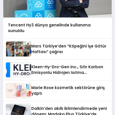
Tencent Hy3 dünya genelinde kullanıma
sunuldu
Mars Türkiye’den “Köpeğini İşe Götür
Haftası” çağrısı
Kleen-Hy-Dro-Gen Inc., Sıfır Karbon
Emisyonlu Hidrojen Isıtma
Teknolojisinde ISO ve TSSA
Düzenleyici Onaylarını Aldı
Marie Rose kozmetik sektörüne giriş
yaptı
Daikin’den akıllı iklimlendirmede yeni
dönem: Madoka Plus Türkiye’de