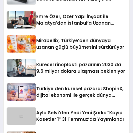
Emre Özer, Özer Yapı İnşaat ile
Malatya’dan İstanbul’a Uzanan
Başarı Hikâyesi Yazıyor
Mirabellix, Türkiye’den dünyaya
uzanan güçlü büyümesini sürdürüyor
Küresel rinoplasti pazarının 2030’da
9,6 milyar dolara ulaşması bekleniyor
Türkiye’den küresel pazara: ShopinX,
dijital ekonomi ile gerçek dünya
alışverişini bir araya getirmeyi
hedefliyor
Ayla Selvi’den Yedi Yeni Şarkı: “Kayıp
Kasetler 1” 31 Temmuz’da Yayımlandı