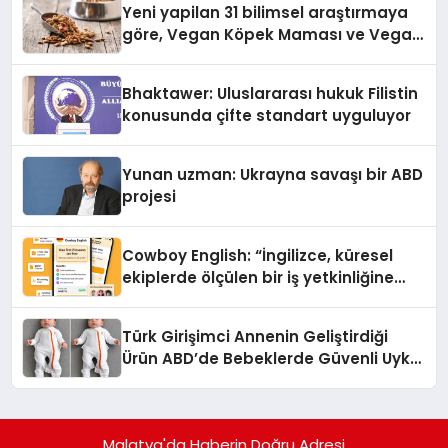
Yeni yapilan 31 bilimsel araştırmaya
göre, Vegan Köpek Maması ve Vegan
Kedi Mamasının İyi Sindirildiğini
Ortaya Koydu
Bhaktawer: Uluslararası hukuk Filistin
konusunda çifte standart uyguluyor
Yunan uzman: Ukrayna savaşı bir ABD
projesi
Cowboy English: “İngilizce, küresel
ekiplerde ölçülen bir iş yetkinliğine
dönüşüyor”
Türk Girişimci Annenin Geliştirdiği
Ürün ABD’de Bebeklerde Güvenli Uyku
Standardına Yeni Bir Bakış Açısı
Getiriyor.
Malatya'da Haberin Doğru Adresi