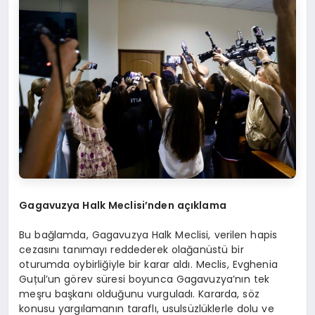
Gagavuzya Halk Meclisi
’
nden a
çı
klama
Bu bağlamda, Gagavuzya Halk Meclisi, verilen hapis
cezasını tanımayı reddederek olağanüstü bir
oturumda oybirliğiyle bir karar aldı. Meclis, Evghenia
Guțul’un görev süresi boyunca Gagavuzya’nın tek
meşru başkanı olduğunu vurguladı. Kararda, söz
konusu yargılamanın taraflı, usulsüzlüklerle dolu ve