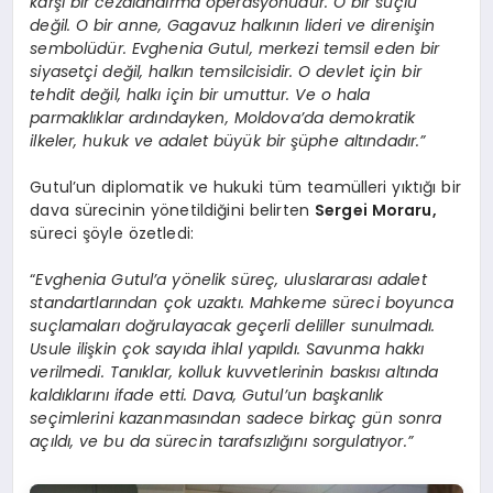
karşı bir cezalandırma operasyonudur. O bir suçlu
değil. O bir anne, Gagavuz halkının lideri ve direnişin
sembolüdür. Evghenia Gutul, merkezi temsil eden bir
siyasetçi değil, halkın temsilcisidir. O devlet için bir
tehdit değil, halkı için bir umuttur. Ve o hala
parmaklıklar ardındayken, Moldova’da demokratik
ilkeler, hukuk ve adalet büyük bir şüphe altındadır.”
Gutul’un diplomatik ve hukuki tüm teamülleri yıktığı bir
dava sürecinin yönetildiğini belirten
Sergei Moraru,
süreci şöyle özetledi:
“
Evghenia Gutul’a yönelik süreç, uluslararası adalet
standartlarından çok uzaktı. Mahkeme süreci boyunca
suçlamaları doğrulayacak geçerli deliller sunulmadı.
Usule ilişkin çok sayıda ihlal yapıldı. Savunma hakkı
verilmedi. Tanıklar, kolluk kuvvetlerinin baskısı altında
kaldıklarını ifade etti. Dava, Gutul’un başkanlık
seçimlerini kazanmasından sadece birkaç gün sonra
açıldı, ve bu da sürecin tarafsızlığını sorgulatıyor.”