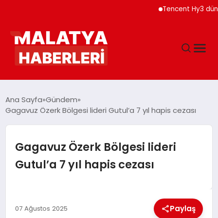
Tencent Hy3 dünya genel
ANASAYFA
Ana Sayfa
Gündem
Gagavuz Özerk Bölgesi lideri Gutul’a 7 yıl hapis cezası
GÜNDEM
Gagavuz Özerk Bölgesi lideri
DÜNYA
Gutul’a 7 yıl hapis cezası
EĞITIM
Paylaş
07 Ağustos 2025
EKONOMI