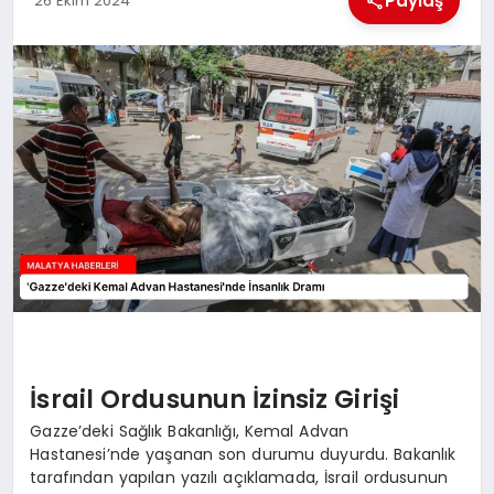
Paylaş
26 Ekim 2024
EKONOMI
MAGAZIN
SAĞLIK
SIYASET
SPOR
TEKNOLOJI
İsrail Ordusunun İzinsiz Girişi
Gazze’deki Sağlık Bakanlığı, Kemal Advan
Hastanesi’nde yaşanan son durumu duyurdu. Bakanlık
tarafından yapılan yazılı açıklamada, İsrail ordusunun