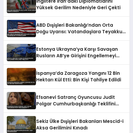
İngiltere İran’daki Diplomatlarını
Yüksek Gerilim Nedeniyle Geri Çekti
ABD Dışişleri Bakanlığı’ndan Orta
Doğu Uyarısı: Vatandaşlara Teyakkuz
Çağrısı
Estonya Ukrayna’ya Karşı Savaşan
Rusların AB’ye Girişini Engellemeyi
Teklif Etti
İspanya’da Zaragoza Yangını 12 Bin
Hektarı Kül Etti: Bin Kişi Tahliye Edildi
Efsanevi Satranç Oyuncusu Judit
Polgar Cumhurbaşkanlığı Teklifini
Reddetti
Sekiz Ülke Dışişleri Bakanları Mescid-i
Aksa Gerilimini Kınadı