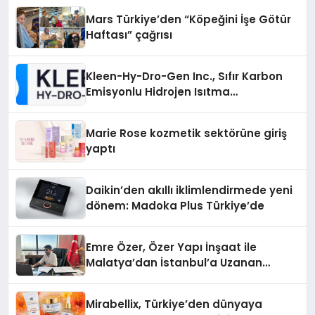
Mars Türkiye’den “Köpeğini İşe Götür
Haftası” çağrısı
Kleen-Hy-Dro-Gen Inc., Sıfır Karbon
Emisyonlu Hidrojen Isıtma
Teknolojisinde ISO ve TSSA
Düzenleyici Onaylarını Aldı
Marie Rose kozmetik sektörüne giriş
yaptı
Daikin’den akıllı iklimlendirmede yeni
dönem: Madoka Plus Türkiye’de
Emre Özer, Özer Yapı İnşaat ile
Malatya’dan İstanbul’a Uzanan
Başarı Hikâyesi Yazıyor
Mirabellix, Türkiye’den dünyaya