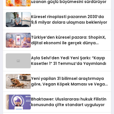
uzanan güçlü büyümesini sürdürüyor
Küresel rinoplasti pazarının 2030’da
9,6 milyar dolara ulaşması bekleniyor
Türkiye’den küresel pazara: ShopinX,
dijital ekonomi ile gerçek dünya
alışverişini bir araya getirmeyi
hedefliyor
Ayla Selvi’den Yedi Yeni Şarkı: “Kayıp
Kasetler 1” 31 Temmuz’da Yayımlandı
Yeni yapilan 31 bilimsel araştırmaya
göre, Vegan Köpek Maması ve Vegan
Kedi Mamasının İyi Sindirildiğini
Ortaya Koydu
Bhaktawer: Uluslararası hukuk Filistin
konusunda çifte standart uyguluyor