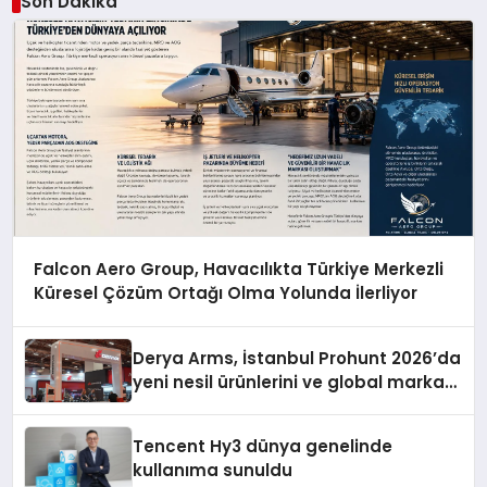
Son Dakika
Falcon Aero Group, Havacılıkta Türkiye Merkezli
Küresel Çözüm Ortağı Olma Yolunda İlerliyor
Derya Arms, İstanbul Prohunt 2026’da
yeni nesil ürünlerini ve global marka
vizyonunu sergiledi
Tencent Hy3 dünya genelinde
kullanıma sunuldu