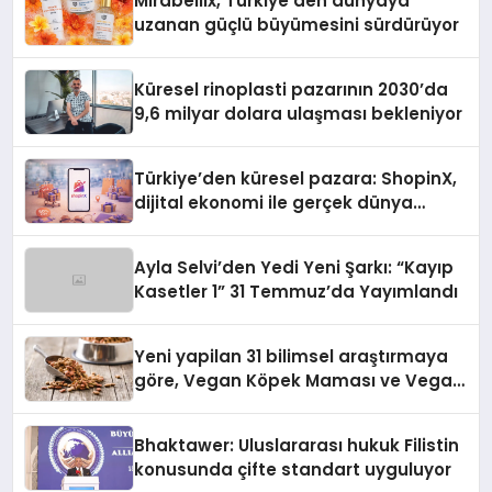
Mirabellix, Türkiye’den dünyaya
uzanan güçlü büyümesini sürdürüyor
Küresel rinoplasti pazarının 2030’da
9,6 milyar dolara ulaşması bekleniyor
Türkiye’den küresel pazara: ShopinX,
dijital ekonomi ile gerçek dünya
alışverişini bir araya getirmeyi
hedefliyor
Ayla Selvi’den Yedi Yeni Şarkı: “Kayıp
Kasetler 1” 31 Temmuz’da Yayımlandı
Yeni yapilan 31 bilimsel araştırmaya
göre, Vegan Köpek Maması ve Vegan
Kedi Mamasının İyi Sindirildiğini
Ortaya Koydu
Bhaktawer: Uluslararası hukuk Filistin
konusunda çifte standart uyguluyor