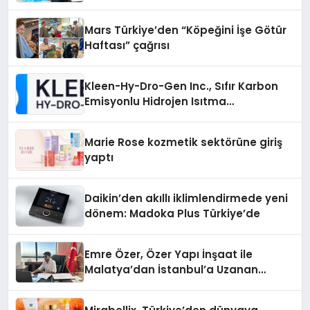
Mars Türkiye’den “Köpeğini İşe Götür
Haftası” çağrısı
Kleen-Hy-Dro-Gen Inc., Sıfır Karbon
Emisyonlu Hidrojen Isıtma
Teknolojisinde ISO ve TSSA
Düzenleyici Onaylarını Aldı
Marie Rose kozmetik sektörüne giriş
yaptı
Daikin’den akıllı iklimlendirmede yeni
dönem: Madoka Plus Türkiye’de
Emre Özer, Özer Yapı İnşaat ile
Malatya’dan İstanbul’a Uzanan
Başarı Hikâyesi Yazıyor