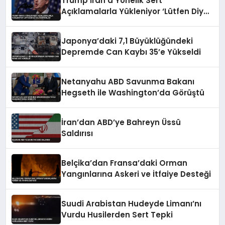
Trump İran’a Yönelik Sert
Açıklamalarla Yükleniyor ‘Lütfen Diye
Yalvarıyorlar’
Japonya’daki 7,1 Büyüklüğündeki
Depremde Can Kaybı 35’e Yükseldi
Netanyahu ABD Savunma Bakanı
Hegseth ile Washington’da Görüştü
İran’dan ABD’ye Bahreyn Üssü
Saldırısı
Belçika’dan Fransa’daki Orman
Yangınlarına Askeri ve İtfaiye Desteği
Suudi Arabistan Hudeyde Limanı’nı
Vurdu Husilerden Sert Tepki