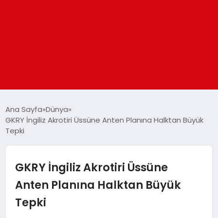
ANASAYFA
Ana Sayfa
Dünya
GKRY İngiliz Akrotiri Üssüne Anten Planına Halktan Büyük
Tepki
GÜNDEM
DÜNYA
GKRY İngiliz Akrotiri Üssüne
Anten Planına Halktan Büyük
EĞITIM
Tepki