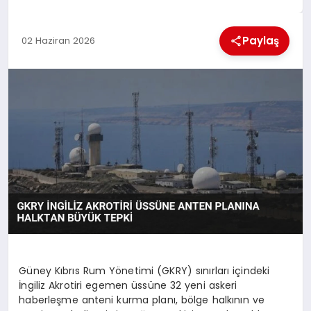
EKONOMI
Paylaş
02 Haziran 2026
MAGAZIN
SAĞLIK
SIYASET
SPOR
TEKNOLOJI
Güney Kıbrıs Rum Yönetimi (GKRY) sınırları içindeki
İngiliz Akrotiri egemen üssüne 32 yeni askeri
haberleşme anteni kurma planı, bölge halkının ve