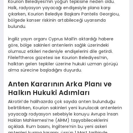
Kourion Belediyesi’nin yoğun tepkisine neden oldu.
Halk, radyasyon yayacağı endişesiyle plana karşı
çıkarken, Kourion Belediye Başkanı Pantelis Georgiou,
bölgede kanser riskinin artabileceği uyarısında
bulundu.
İngiliz yayın organı Cyprus Mail’in aktardığı habere
göre, bölge sakinleri antenlerin sağlık üzerindeki
olumsuz etkileri nedeniyle endişelerini dile getirdi.
Fileleftheros gazetesi ise Kourion Belediyesi’nin,
halktan gelen tepkiler üzerine hukuki uzman görüşü
alma sürecine başladığını duyurdu.
Anten Kararının Arka Planı ve
Halkın Hukuki Adımları
Akrotiri’de halihazırda çok sayıda anten bulunduğu
belirtilirken, Kourion sakinleri yeni kurulacak antenlerin
yayacağı radyasyon sebebiyle konuyu Avrupa İnsan
Hakları Mahkemesi’ne (AİHM) taşıyabileceklerini
açıkladı. Rum basını, İngiltere’nin bu yeni askeri
antenleri kurma kararını, üssün 1 Mart tarihinde