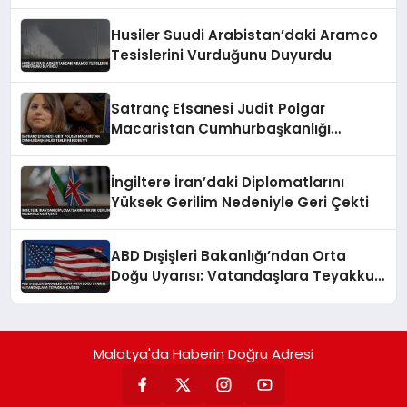
Husiler Suudi Arabistan’daki Aramco
Tesislerini Vurduğunu Duyurdu
Satranç Efsanesi Judit Polgar
Macaristan Cumhurbaşkanlığı
Teklifini Reddetti
İngiltere İran’daki Diplomatlarını
Yüksek Gerilim Nedeniyle Geri Çekti
ABD Dışişleri Bakanlığı’ndan Orta
Doğu Uyarısı: Vatandaşlara Teyakkuz
Çağrısı
Malatya'da Haberin Doğru Adresi