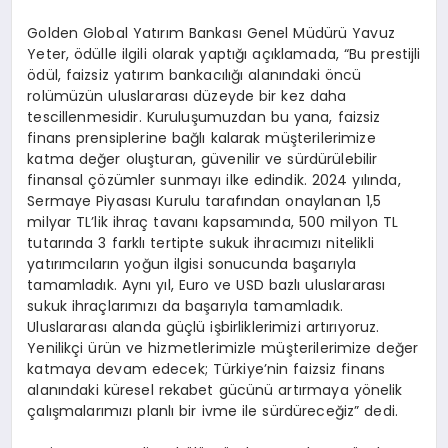
Golden Global Yatırım Bankası Genel Müdürü Yavuz
Yeter, ödülle ilgili olarak yaptığı açıklamada, “Bu prestijli
ödül, faizsiz yatırım bankacılığı alanındaki öncü
rolümüzün uluslararası düzeyde bir kez daha
tescillenmesidir. Kuruluşumuzdan bu yana, faizsiz
finans prensiplerine bağlı kalarak müşterilerimize
katma değer oluşturan, güvenilir ve sürdürülebilir
finansal çözümler sunmayı ilke edindik. 2024 yılında,
Sermaye Piyasası Kurulu tarafından onaylanan 1,5
milyar TL’lik ihraç tavanı kapsamında, 500 milyon TL
tutarında 3 farklı tertipte sukuk ihracımızı nitelikli
yatırımcıların yoğun ilgisi sonucunda başarıyla
tamamladık. Aynı yıl, Euro ve USD bazlı uluslararası
sukuk ihraçlarımızı da başarıyla tamamladık.
Uluslararası alanda güçlü işbirliklerimizi artırıyoruz.
Yenilikçi ürün ve hizmetlerimizle müşterilerimize değer
katmaya devam edecek; Türkiye’nin faizsiz finans
alanındaki küresel rekabet gücünü artırmaya yönelik
çalışmalarımızı planlı bir ivme ile sürdüreceğiz” dedi.