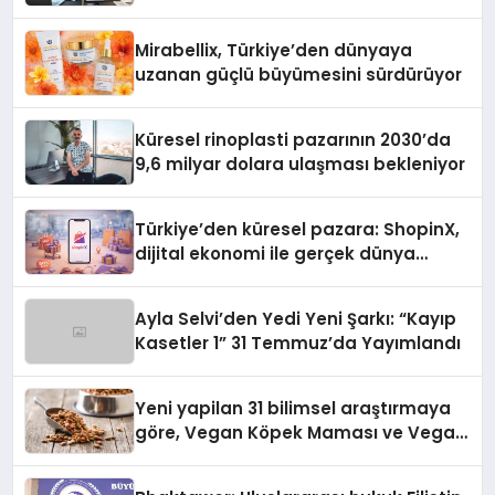
Başarı Hikâyesi Yazıyor
Mirabellix, Türkiye’den dünyaya
uzanan güçlü büyümesini sürdürüyor
Küresel rinoplasti pazarının 2030’da
9,6 milyar dolara ulaşması bekleniyor
Türkiye’den küresel pazara: ShopinX,
dijital ekonomi ile gerçek dünya
alışverişini bir araya getirmeyi
hedefliyor
Ayla Selvi’den Yedi Yeni Şarkı: “Kayıp
Kasetler 1” 31 Temmuz’da Yayımlandı
Yeni yapilan 31 bilimsel araştırmaya
göre, Vegan Köpek Maması ve Vegan
Kedi Mamasının İyi Sindirildiğini
Ortaya Koydu