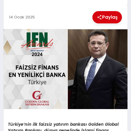
EKONOMI
Paylaş
14 Ocak 2025
MAGAZIN
SAĞLIK
SIYASET
SPOR
TEKNOLOJI
Türkiye
’
nin ilk faizsiz yatırım bankası
Golden Global
Yat
ırım Bankası, dünya genelinde İslami finans