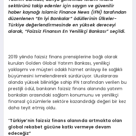
sekt
ö
rünü takip edenler için saygın ve güvenilir
haber kaynağı
Islamic Finance News (IFN) taraf
ından
düzenlenen
“
En
İyi Bankalar” ödüllerinin
Ü
lkeler-
Türkiye değerlendirmesinde en yüksek dereceyi
alarak,
“
Faizsiz Finansın En Yenilikçi Bankası” seçildi.
2019 yılında faizsiz finans prensiplerine bağlı olarak
kurulan Golden Global Yatırım Bankası, yenilikçi
yaklaşımı ve müşteri odaklı hizmet anlayışı ile sağlıklı
büyümesini ivmelendirerek sürdürüyor. Uluslararası
alanda yüksek bilinirliğe sahip IFN tarafından verilen bu
prestijli ödül, bankanın faizsiz finans alanında yatırım
bankaları arasındaki sağlam konumunu ve yenilikçi
finansal çözümlerle sektöre kazandırdığı değeri bir kez
daha teyit etmiş oldu.
“
T
ürkiye’nin
faizsiz finans alanında artmakta olan
global rekabet gücüne katkı vermeye devam
edeceğiz”