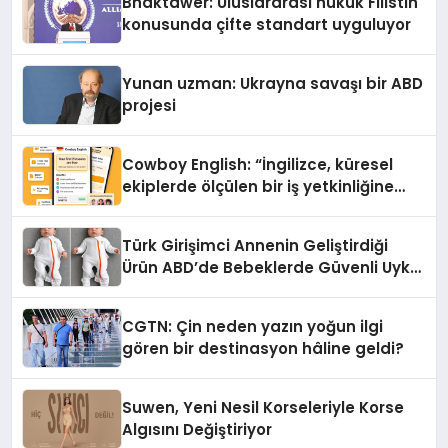
Bhaktawer: Uluslararası hukuk Filistin
konusunda çifte standart uyguluyor
Yunan uzman: Ukrayna savaşı bir ABD
projesi
Cowboy English: “İngilizce, küresel
ekiplerde ölçülen bir iş yetkinliğine
dönüşüyor”
Türk Girişimci Annenin Geliştirdiği
Ürün ABD’de Bebeklerde Güvenli Uyku
Standardına Yeni Bir Bakış Açısı
Getiriyor.
CGTN: Çin neden yazın yoğun ilgi
gören bir destinasyon hâline geldi?
Suwen, Yeni Nesil Korseleriyle Korse
Algısını Değiştiriyor