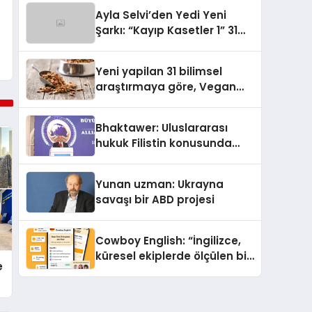
araya getirmeyi hedefliyor
Ayla Selvi’den Yedi Yeni
Şarkı: “Kayıp Kasetler 1” 31
Temmuz’da Yayımlandı
Yeni yapilan 31 bilimsel
araştırmaya göre, Vegan
Köpek Maması ve Vegan
Kedi Mamasının İyi
Bhaktawer: Uluslararası
Sindirildiğini Ortaya Koydu
hukuk Filistin konusunda
çifte standart uyguluyor
Yunan uzman: Ukrayna
savaşı bir ABD projesi
Cowboy English: “İngilizce,
küresel ekiplerde ölçülen bir
e
iş yetkinliğine dönüşüyor”