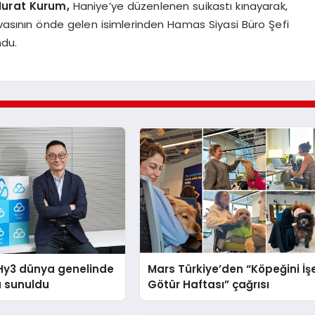
 Murat Kurum,
Haniye’ye düzenlenen suikastı kınayarak,
 davasının önde gelen isimlerinden Hamas Siyasi Büro Şefi
ndu.
Hy3 dünya genelinde
Mars Türkiye’den “Köpeğini İş
a sunuldu
Götür Haftası” çağrısı