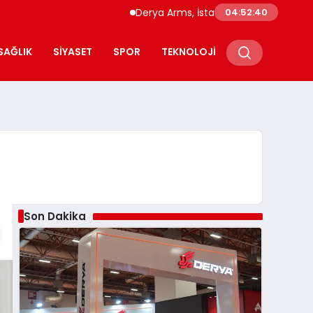
Derya Arms, İstanbul Prohunt 2026’da yeni n
04:52:41
SAĞLIK
SIYASET
SPOR
TEKNOLOJI
Son Dakika