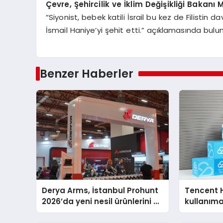
Çevre, Şehircilik ve İklim Değişikliği Bakanı
“Siyonist, bebek katili İsrail bu kez de Filistin
İsmail Haniye’yi şehit etti.” açıklamasında bulu
Benzer Haberler
Derya Arms, İstanbul Prohunt
Tencent 
2026’da yeni nesil ürünlerini ve
kullanım
global marka vizyonunu