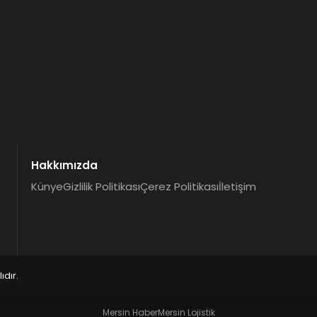
Hakkımızda
Künye
Gizlilik Politikası
Çerez Politikası
İletişim
dır.
Mersin Haber
Mersin Lojistik