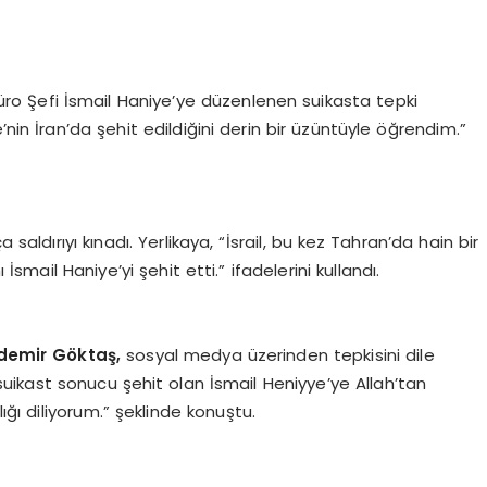
ro Şefi İsmail Haniye’ye düzenlenen suikasta tepki
nin İran’da şehit edildiğini derin bir üzüntüyle öğrendim.”
 saldırıyı kınadı. Yerlikaya, “İsrail, bu kez Tahran’da hain bir
mail Haniye’yi şehit etti.” ifadelerini kullandı.
zdemir Göktaş,
sosyal medya üzerinden tepkisini dile
 suikast sonucu şehit olan İsmail Heniyye’ye Allah’tan
lığı diliyorum.” şeklinde konuştu.