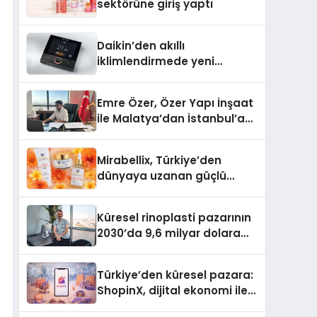
sektörüne giriş yaptı
Daikin’den akıllı
iklimlendirmede yeni
dönem: Madoka Plus
Türkiye’de
Emre Özer, Özer Yapı İnşaat
ile Malatya’dan İstanbul’a
Uzanan Başarı Hikâyesi
Yazıyor
Mirabellix, Türkiye’den
dünyaya uzanan güçlü
büyümesini sürdürüyor
Küresel rinoplasti pazarının
2030’da 9,6 milyar dolara
ulaşması bekleniyor
Türkiye’den küresel pazara:
ShopinX, dijital ekonomi ile
gerçek dünya alışverişini bir