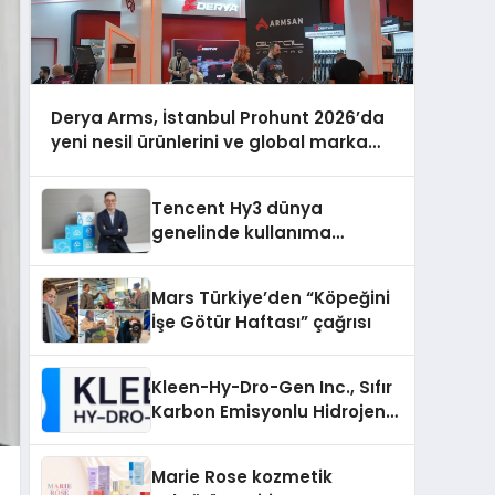
Derya Arms, İstanbul Prohunt 2026’da
yeni nesil ürünlerini ve global marka
vizyonunu sergiledi
Tencent Hy3 dünya
genelinde kullanıma
sunuldu
Mars Türkiye’den “Köpeğini
İşe Götür Haftası” çağrısı
Kleen-Hy-Dro-Gen Inc., Sıfır
Karbon Emisyonlu Hidrojen
Isıtma Teknolojisinde ISO ve
TSSA Düzenleyici Onaylarını
Marie Rose kozmetik
Aldı