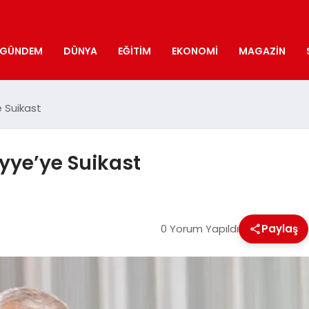
GÜNDEM
DÜNYA
EĞITIM
EKONOMI
MAGAZIN
e Suikast
yye’ye Suikast
0 Yorum Yapıldı
Paylaş