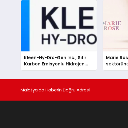
sergiledi
Kleen-Hy-Dro-Gen Inc., Sıfır
Marie Ro
Karbon Emisyonlu Hidrojen
sektörüne
Isıtma Teknolojisinde ISO ve
TSSA Düzenleyici Onaylarını
Aldı
Malatya'da Haberin Doğru Adresi