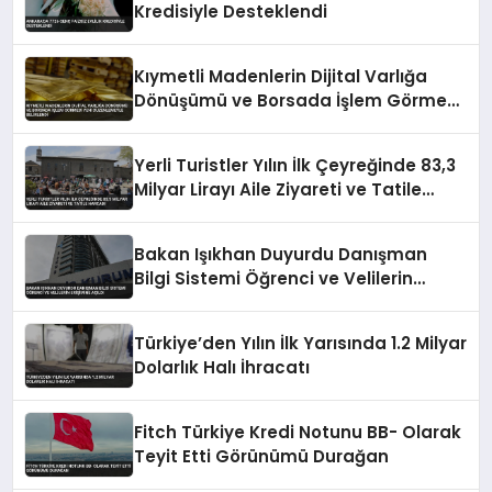
Kredisiyle Desteklendi
Kıymetli Madenlerin Dijital Varlığa
Dönüşümü ve Borsada İşlem Görmesi
Yeni Düzenlemeyle Belirlendi
Yerli Turistler Yılın İlk Çeyreğinde 83,3
Milyar Lirayı Aile Ziyareti ve Tatile
Harcadı
Bakan Işıkhan Duyurdu Danışman
Bilgi Sistemi Öğrenci ve Velilerin
Erişimine Açıldı
Türkiye’den Yılın İlk Yarısında 1.2 Milyar
Dolarlık Halı İhracatı
Fitch Türkiye Kredi Notunu BB- Olarak
Teyit Etti Görünümü Durağan