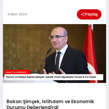
EKONOMI
Paylaş
11 Ekim 2024
MAGAZIN
SAĞLIK
SIYASET
SPOR
TEKNOLOJI
Bakan Şimşek, İstihdam ve Ekonomik
Durumu Değerlendirdi