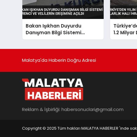
Bakan Işıkhan Duyurdu
Türkiye’de
Danışman Bilgi Sistemi
1.2 Milyar
Öğrenci ve Velilerin Erişimine
Açıldı
Malatya'da Haberin Doğru Adresi
Reklam & İşbirliği:
habersonuclari@gmail.com
Copyright © 2025 Tüm hakları MALATYA HABERLER 'inde saklı