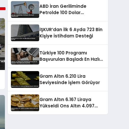
ABD İran Geriliminde
Petrolde 100 Dolar
Senaryoları
İŞKUR’dan İlk 6 Ayda 723 Bin
Kişiye İstihdam Desteği
Türkiye 100 Programı
Başvuruları Başladı En Hızlı
Büyüyen Firmalar Aranıyor
Gram Altın 6.210 Lira
Seviyesinde İşlem Görüyor
Gram Altın 6.167 Liraya
Yükseldi Ons Altın 4.097
Dolar