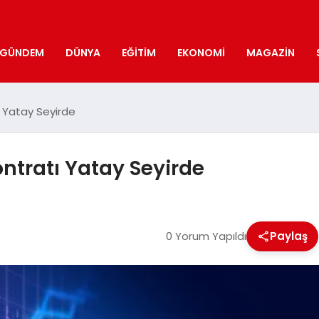
GÜNDEM
DÜNYA
EĞITIM
EKONOMI
MAGAZIN
ı Yatay Seyirde
ntratı Yatay Seyirde
0 Yorum Yapıldı
Paylaş