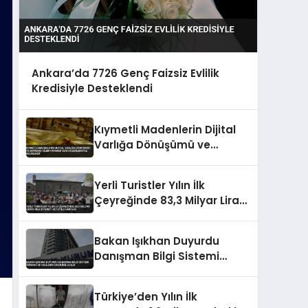
Ankara’da 7726 Genç Faizsiz Evlilik
Kredisiyle Desteklendi
Kıymetli Madenlerin Dijital
Varlığa Dönüşümü ve
Borsada İşlem Görmesi Yeni
Düzenlemeyle Belirlendi
Yerli Turistler Yılın İlk
Çeyreğinde 83,3 Milyar Lirayı
Aile Ziyareti ve Tatile
Harcadı
Bakan Işıkhan Duyurdu
Danışman Bilgi Sistemi
Öğrenci ve Velilerin Erişimine
Açıldı
Türkiye’den Yılın İlk