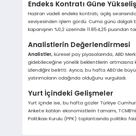
Endeks Kontratı Güne Yükseliş
Haziran vadeli endeks kontratı, açılış seansınd
seviyesinden işlem gördü. Cuma günü dalgalı bi
kapanışının %0,2 üzerinde 11.854,25 puandan t
Analistlerin Değerlendirmesi
Analistler,
küresel pay piyasalarında, ABD Merkez
gidebileceğine yönelik beklentilerin artmasına kar
izlendiğini belirtti. Ayrıca, bu hafta ABD’de b
yatırımcıların odağında olduğunu vurguladı.
Yurt İçindeki Gelişmeler
Yurt içinde ise, bu hafta gözler Türkiye Cumhuri
Ankete katılan ekonomistlerin tamamı, TCMB’n
Politikası Kurulu (PPK) toplantısında politika fai