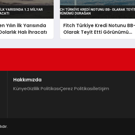
n Yılın İlk Yarısında
Fitch Türkiye Kredi Notunu BB
 Dolarlık Halı İhracatı
Olarak Teyit Etti Görünümü
Durağan
Hakkımızda
Künye
Gizlilik Politikası
Çerez Politikası
İletişim
dır.