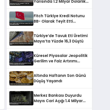
Yarısında 1.2 Milyar Dolarlık
Halı İhracatı
Fitch Türkiye Kredi Notunu
BB- Olarak Teyit Etti
Görünümü Durağan
Türkiye’de Tavuk Eti Üretimi
Mayıs’ta Yüzde 16,3 Düştü
Küresel Piyasalar Jeopolitik
Gerilim ve Faiz Artırımı
Beklentisiyle Düşüşte
Altında Haftanın Son Günü
Düşüş Yaşandı
Merkez Bankası Duyurdu
Mayıs Cari Açığı 1.4 Milyar
Doları Aştı