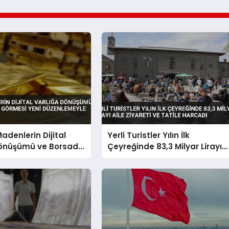
adenlerin Dijital
Yerli Turistler Yılın İlk
Dönüşümü ve Borsada
Çeyreğinde 83,3 Milyar Lirayı
mesi Yeni
Aile Ziyareti ve Tatile Harcadı
yle Belirlendi