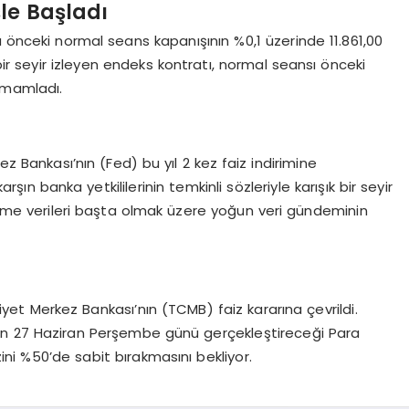
le Başladı
a önceki normal seans kapanışının %0,1 üzerinde 11.861,00
r seyir izleyen endeks kontratı, normal seansı önceki
amamladı.
 Bankası’nın (Fed) bu yıl 2 kez faiz indirimine
şın banka yetkililerinin temkinli sözleriyle karışık bir seyir
üyüme verileri başta olmak üzere yoğun veri gündeminin
yet Merkez Bankası’nın (TCMB) faiz kararına çevrildi.
in 27 Haziran Perşembe günü gerçekleştireceği Para
zini %50’de sabit bırakmasını bekliyor.