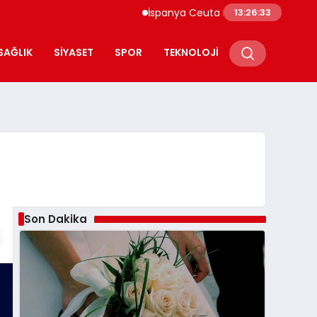
İspanya Ceuta Kıyıları Yüzlerce Göçmen A
13:26:34
SAĞLIK
SIYASET
SPOR
TEKNOLOJI
Son Dakika