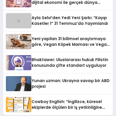
dijital ekonomi ile gerçek dünya
alışverişini bir araya getirmeyi
hedefliyor
Ayla Selvi’den Yedi Yeni Şarkı: “Kayıp
Kasetler 1” 31 Temmuz’da Yayımlandı
Yeni yapilan 31 bilimsel araştırmaya
göre, Vegan Köpek Maması ve Vegan
Kedi Mamasının İyi Sindirildiğini
Ortaya Koydu
Bhaktawer: Uluslararası hukuk Filistin
konusunda çifte standart uyguluyor
Yunan uzman: Ukrayna savaşı bir ABD
projesi
Cowboy English: “İngilizce, küresel
ekiplerde ölçülen bir iş yetkinliğine
dönüşüyor”