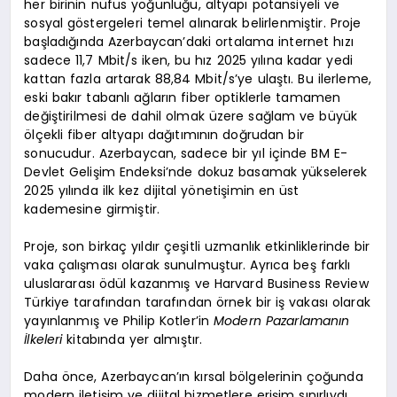
her birinin nüfus yoğunluğu, altyapı potansiyeli ve
sosyal göstergeleri temel alınarak belirlenmiştir. Proje
başladığında Azerbaycan’daki ortalama internet hızı
sadece 11,7 Mbit/s iken, bu hız 2025 yılına kadar yedi
kattan fazla artarak 88,84 Mbit/s’ye ulaştı. Bu ilerleme,
eski bakır tabanlı ağların fiber optiklerle tamamen
değiştirilmesi de dahil olmak üzere sağlam ve büyük
ölçekli fiber altyapı dağıtımının doğrudan bir
sonucudur. Azerbaycan, sadece bir yıl içinde BM E-
Devlet Gelişim Endeksi’nde dokuz basamak yükselerek
2025 yılında ilk kez dijital yönetişimin en üst
kademesine girmiştir.
Proje, son birkaç yıldır çeşitli uzmanlık etkinliklerinde bir
vaka çalışması olarak sunulmuştur. Ayrıca beş farklı
uluslararası ödül kazanmış ve Harvard Business Review
Türkiye tarafından tarafından örnek bir iş vakası olarak
yayınlanmış ve Philip Kotler’in
Modern Pazarlamanın
İlkeleri
kitabında yer almıştır.
Daha önce, Azerbaycan’ın kırsal bölgelerinin çoğunda
modern iletişim ve dijital hizmetlere erişim sınırlıydı.