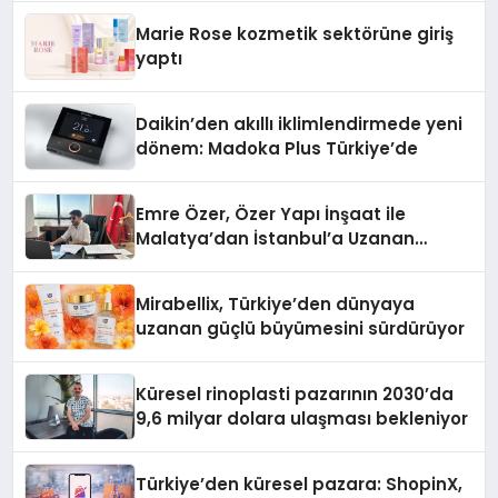
Düzenleyici Onaylarını Aldı
Marie Rose kozmetik sektörüne giriş
yaptı
Daikin’den akıllı iklimlendirmede yeni
dönem: Madoka Plus Türkiye’de
Emre Özer, Özer Yapı İnşaat ile
Malatya’dan İstanbul’a Uzanan
Başarı Hikâyesi Yazıyor
Mirabellix, Türkiye’den dünyaya
uzanan güçlü büyümesini sürdürüyor
Küresel rinoplasti pazarının 2030’da
9,6 milyar dolara ulaşması bekleniyor
Türkiye’den küresel pazara: ShopinX,