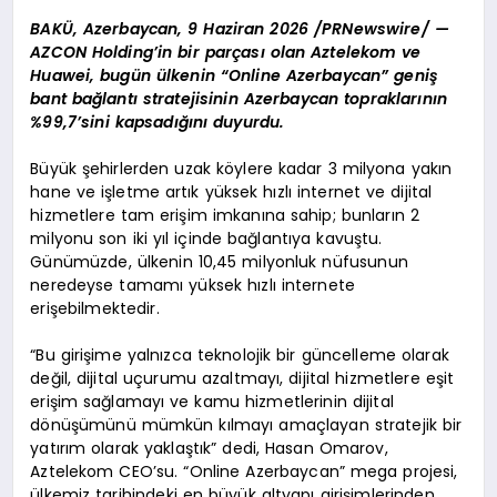
BAKÜ, Azerbaycan, 9 Haziran 2026 /PRNewswire/ —
AZCON Holding’in bir parçası olan Aztelekom ve
Huawei, bugün ülkenin “Online Azerbaycan” geniş
bant bağlantı stratejisinin Azerbaycan topraklarının
%99,7’sini kapsadığını duyurdu.
Büyük şehirlerden uzak köylere kadar 3 milyona yakın
hane ve işletme artık yüksek hızlı internet ve dijital
hizmetlere tam erişim imkanına sahip; bunların 2
milyonu son iki yıl içinde bağlantıya kavuştu.
Günümüzde, ülkenin 10,45 milyonluk nüfusunun
neredeyse tamamı yüksek hızlı internete
erişebilmektedir.
“Bu girişime yalnızca teknolojik bir güncelleme olarak
değil, dijital uçurumu azaltmayı, dijital hizmetlere eşit
erişim sağlamayı ve kamu hizmetlerinin dijital
dönüşümünü mümkün kılmayı amaçlayan stratejik bir
yatırım olarak yaklaştık” dedi, Hasan Omarov,
Aztelekom CEO’su. “Online Azerbaycan” mega projesi,
ülkemiz tarihindeki en büyük altyapı girişimlerinden