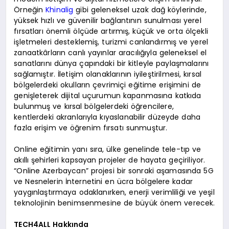
Örneğin
Khinalig
gibi geleneksel uzak dağ köylerinde,
yüksek hızlı ve güvenilir bağlantının sunulması yerel
fırsatları önemli ölçüde artırmış, küçük ve orta ölçekli
işletmeleri desteklemiş, turizmi canlandırmış ve yerel
zanaatkârların canlı yayınlar aracılığıyla geleneksel el
sanatlarını dünya çapındaki bir kitleyle paylaşmalarını
sağlamıştır. İletişim olanaklarının iyileştirilmesi, kırsal
bölgelerdeki okulların çevrimiçi eğitime erişimini de
genişleterek dijital uçurumun kapanmasına katkıda
bulunmuş ve kırsal bölgelerdeki öğrencilere,
kentlerdeki akranlarıyla kıyaslanabilir düzeyde daha
fazla erişim ve öğrenim fırsatı sunmuştur.
Online eğitimin yanı sıra, ülke genelinde tele-tıp ve
akıllı şehirleri kapsayan projeler de hayata geçiriliyor.
“Online Azerbaycan” projesi bir sonraki aşamasında 5G
ve Nesnelerin İnternetini en ücra bölgelere kadar
yaygınlaştırmaya odaklanırken, enerji verimliliği ve yeşil
teknolojinin benimsenmesine de büyük önem verecek.
TECH4ALL Hakkında