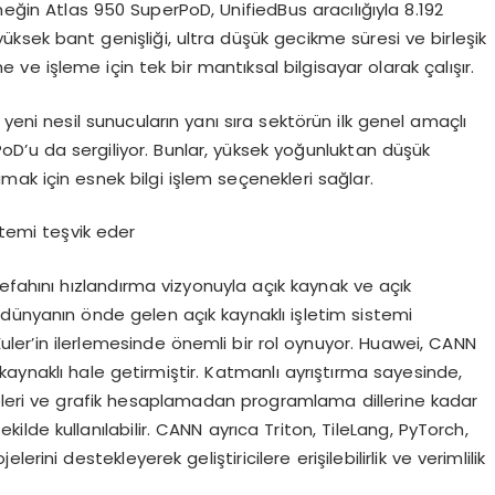
neğin Atlas 950 SuperPoD, UnifiedBus aracılığıyla 8.192
üksek bant genişliği, ultra düşük gecikme süresi ve birleşik
ve işleme için tek bir mantıksal bilgisayar olarak çalışır.
eni nesil sunucuların yanı sıra sektörün ilk genel amaçlı
oD’u da sergiliyor. Bunlar, yüksek yoğunluktan düşük
mak için esnek bilgi işlem seçenekleri sağlar.
istemi teşvik eder
efahını hızlandırma vizyonuyla açık kaynak ve açık
dünyanın önde gelen açık kaynaklı işletim sistemi
Euler’in ilerlemesinde önemli bir rol oynuyor. Huawei, CANN
aynaklı hale getirmiştir. Katmanlı ayrıştırma sayesinde,
leri ve grafik hesaplamadan programlama dillerine kadar
 şekilde kullanılabilir. CANN ayrıca Triton, TileLang, PyTorch,
lerini destekleyerek geliştiricilere erişilebilirlik ve verimlilik