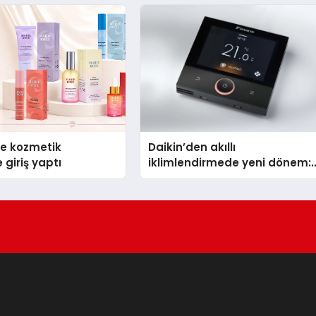
se kozmetik
Daikin’den akıllı
 giriş yaptı
iklimlendirmede yeni dönem:
Madoka Plus Türkiye’de