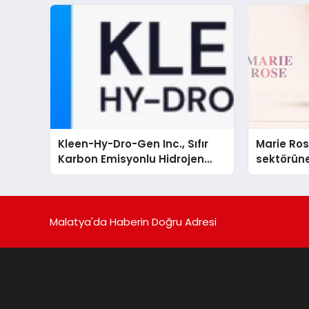
sergiledi
Kleen-Hy-Dro-Gen Inc., Sıfır
Marie Ro
Karbon Emisyonlu Hidrojen
sektörüne
Isıtma Teknolojisinde ISO ve
TSSA Düzenleyici Onaylarını
Aldı
Malatya'da Haberin Doğru Adresi