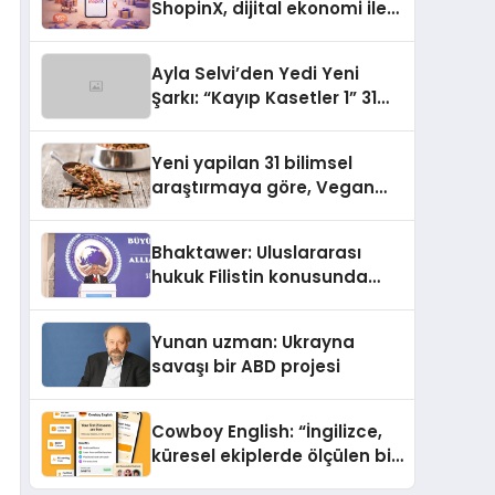
ShopinX, dijital ekonomi ile
gerçek dünya alışverişini bir
araya getirmeyi hedefliyor
Ayla Selvi’den Yedi Yeni
Şarkı: “Kayıp Kasetler 1” 31
Temmuz’da Yayımlandı
Yeni yapilan 31 bilimsel
araştırmaya göre, Vegan
Köpek Maması ve Vegan
Kedi Mamasının İyi
Bhaktawer: Uluslararası
Sindirildiğini Ortaya Koydu
hukuk Filistin konusunda
çifte standart uyguluyor
Yunan uzman: Ukrayna
savaşı bir ABD projesi
Cowboy English: “İngilizce,
küresel ekiplerde ölçülen bir
iş yetkinliğine dönüşüyor”