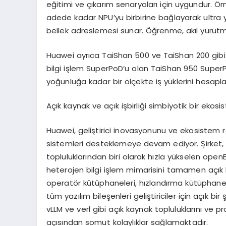
eğitimi ve çıkarım senaryoları için uygundur. Ör
adede kadar NPU’yu birbirine bağlayarak ultra y
bellek adreslemesi sunar. Öğrenme, akıl yürütme 
Huawei ayrıca TaiShan 500 ve TaiShan 200 gibi y
bilgi işlem SuperPoD’u olan TaiShan 950 SuperP
yoğunluğa kadar bir ölçekte iş yüklerini hesapla
Açık kaynak ve açık işbirliği simbiyotik bir ekos
Huawei, geliştirici inovasyonunu ve ekosistem r
sistemleri desteklemeye devam ediyor. Şirket, 
topluluklarından biri olarak hızla yükselen open
heterojen bilgi işlem mimarisini tamamen açık k
operatör kütüphaneleri, hızlandırma kütüphane
tüm yazılım bileşenleri geliştiriciler için açık bir
vLLM ve verl gibi açık kaynak topluluklarını ve proje
açısından somut kolaylıklar sağlamaktadır.