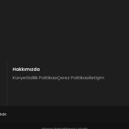
Hakkımızda
Künye
Gizlilik Politikası
Çerez Politikası
İletişim
dır.
Mersin Haber
Mersin Lojistik