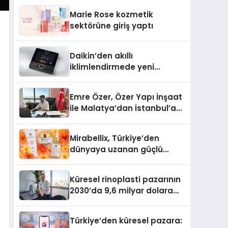
TSSA Düzenleyici Onaylarını
Marie Rose kozmetik
Aldı
sektörüne giriş yaptı
Daikin’den akıllı
iklimlendirmede yeni
dönem: Madoka Plus
Türkiye’de
Emre Özer, Özer Yapı İnşaat
ile Malatya’dan İstanbul’a
Uzanan Başarı Hikâyesi
Yazıyor
Mirabellix, Türkiye’den
dünyaya uzanan güçlü
büyümesini sürdürüyor
Küresel rinoplasti pazarının
2030’da 9,6 milyar dolara
ulaşması bekleniyor
Türkiye’den küresel pazara: