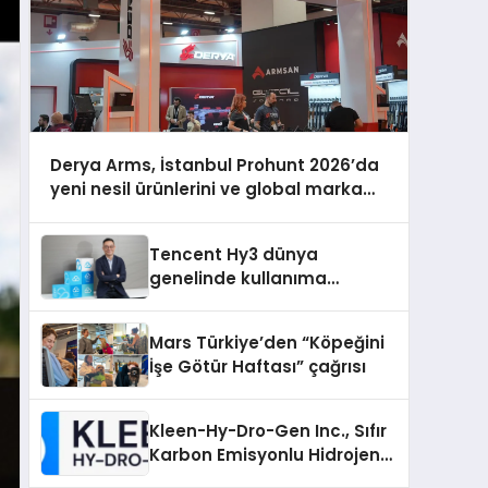
Derya Arms, İstanbul Prohunt 2026’da
yeni nesil ürünlerini ve global marka
vizyonunu sergiledi
Tencent Hy3 dünya
genelinde kullanıma
sunuldu
Mars Türkiye’den “Köpeğini
İşe Götür Haftası” çağrısı
Kleen-Hy-Dro-Gen Inc., Sıfır
Karbon Emisyonlu Hidrojen
Isıtma Teknolojisinde ISO ve