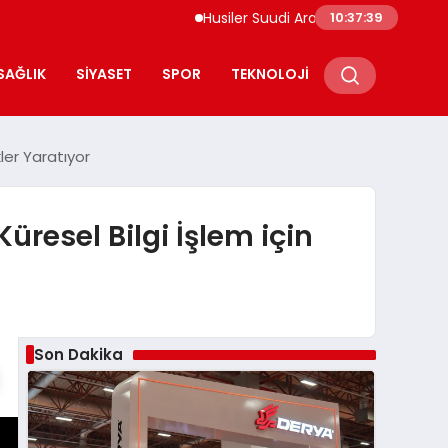
Husiler Suudi Arabistan Necran Havalimanı’n
10:37:40
SAĞLIK
SIYASET
SPOR
TEKNOLOJI
ler Yaratıyor
esel Bilgi İşlem için
Son Dakika