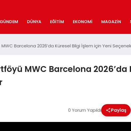
GÜNDEM
DÜNYA
EĞITIM
EKONOMI
MAGAZIN
MWC Barcelona 2026’da Küresel Bilgi İşlem için Yeni Seçenek
tföyü MWC Barcelona 2026’da Kür
r
0 Yorum Yapıldı
Paylaş