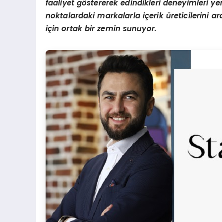
faaliyet g
ö
stererek edindikleri deneyimleri yen
noktalardaki markalarla iç
erik
üreticilerini a
için ortak bir zemin sunuyor.