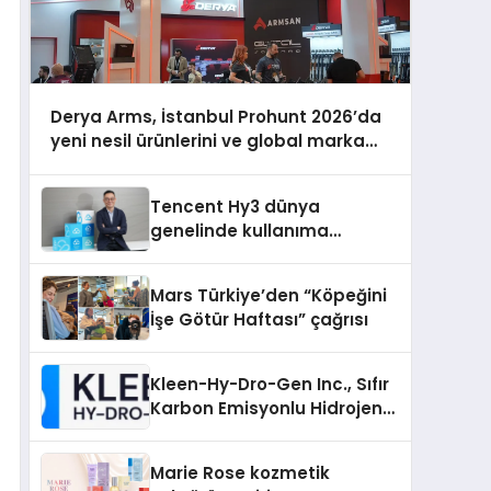
Derya Arms, İstanbul Prohunt 2026’da
yeni nesil ürünlerini ve global marka
vizyonunu sergiledi
Tencent Hy3 dünya
genelinde kullanıma
sunuldu
Mars Türkiye’den “Köpeğini
İşe Götür Haftası” çağrısı
Kleen-Hy-Dro-Gen Inc., Sıfır
Karbon Emisyonlu Hidrojen
Isıtma Teknolojisinde ISO ve
TSSA Düzenleyici Onaylarını
Marie Rose kozmetik
Aldı