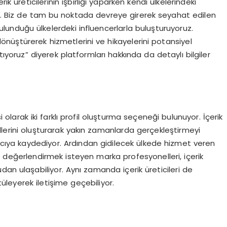
ik üreticilerinin işbirliği yaparken kendi ülkelerindeki
yor. Biz de tam bu noktada devreye girerek seyahat edilen
ulunduğu ülkelerdeki influencerlarla buluşturuyoruz.
na dönüştürerek hizmetlerini ve hikayelerini potansiyel
ıyoruz” diyerek platformları hakkında da detaylı bilgiler
olarak iki farklı profil oluşturma seçeneği bulunuyor. İçerik
ofillerini oluşturarak yakın zamanlarda gerçekleştirmeyi
layıcıya kaydediyor. Ardından gidilecek ülkede hizmet veren
 değerlendirmek isteyen marka profesyonelleri, içerik
rudan ulaşabiliyor. Aynı zamanda içerik üreticileri de
üleyerek iletişime geçebiliyor.