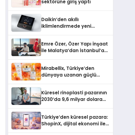
sektörüne giriş yaptı
Daikin’den akıllı
iklimlendirmede yeni
dönem: Madoka Plus
Türkiye’de
Emre Özer, Özer Yapı İnşaat
ile Malatya’dan İstanbul’a
Uzanan Başarı Hikâyesi
Yazıyor
Mirabellix, Türkiye’den
dünyaya uzanan güçlü
büyümesini sürdürüyor
Küresel rinoplasti pazarının
2030’da 9,6 milyar dolara
ulaşması bekleniyor
Türkiye’den küresel pazara:
ShopinX, dijital ekonomi ile
gerçek dünya alışverişini bir