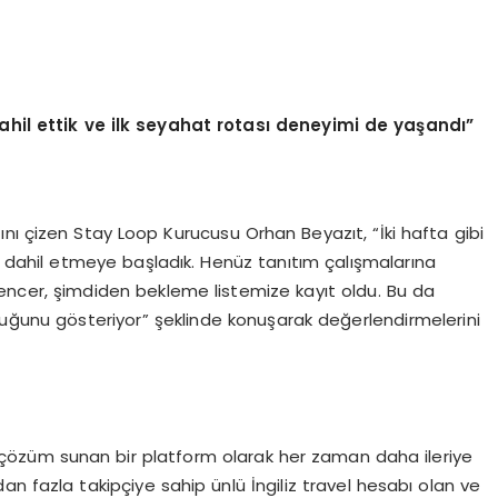
dahil ettik ve ilk seyahat rotası deneyimi de yaşandı”
nı çizen Stay Loop Kurucusu Orhan Beyazıt, “İki hafta gibi
rma dahil etmeye başladık. Henüz tanıtım çalışmalarına
ncer, şimdiden bekleme listemize kayıt oldu. Bu da
duğunu gösteriyor” şeklinde konuşarak değerlendirmelerini
çözüm sunan bir platform olarak her zaman daha ileriye
dan fazla takipçiye sahip ünlü İngiliz travel hesabı olan ve