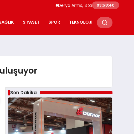
Derya Arms, İstanbul Prohunt 2026’da yeni nes
03:58:41
SAĞLIK
SIYASET
SPOR
TEKNOLOJI
buluşuyor
Son Dakika