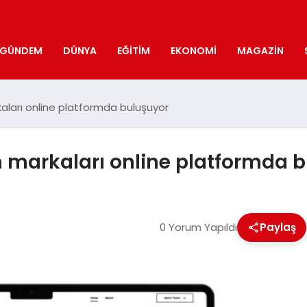
GÜNDEM
DÜNYA
EĞITIM
EKONOMI
MAGAZIN
rkaları online platformda buluşuyor
izm markaları online platformda 
0 Yorum Yapıldı
Paylaş