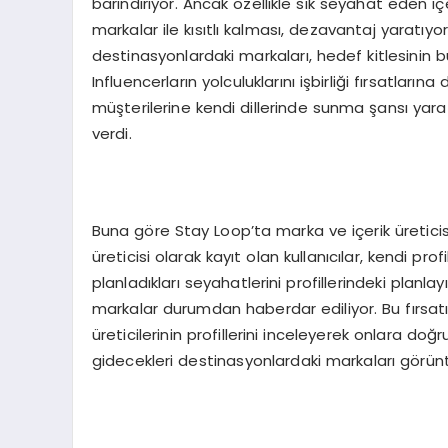
barındırıyor. Ancak özellikle sık seyahat eden içer
markalar ile kısıtlı kalması, dezavantaj yaratı
destinasyonlardaki markaları, hedef kitlesinin b
Influencerların yolculuklarını işbirliği fırsatları
müşterilerine kendi dillerinde sunma şansı yarat
verdi.
Buna göre Stay Loop’ta marka ve içerik üreticisi 
üreticisi olarak kayıt olan kullanıcılar, kendi pr
planladıkları seyahatlerini profillerindeki plan
markalar durumdan haberdar ediliyor. Bu fırsatı
üreticilerinin profillerini inceleyerek onlara doğ
gidecekleri destinasyonlardaki markaları görünt