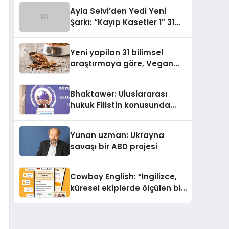
araya getirmeyi hedefliyor
Ayla Selvi’den Yedi Yeni
Şarkı: “Kayıp Kasetler 1” 31
Temmuz’da Yayımlandı
Yeni yapilan 31 bilimsel
araştırmaya göre, Vegan
Köpek Maması ve Vegan
Kedi Mamasının İyi
Bhaktawer: Uluslararası
Sindirildiğini Ortaya Koydu
hukuk Filistin konusunda
çifte standart uyguluyor
Yunan uzman: Ukrayna
savaşı bir ABD projesi
Cowboy English: “İngilizce,
küresel ekiplerde ölçülen bir
iş yetkinliğine dönüşüyor”