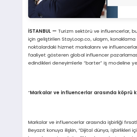
İSTANBUL
—
Turizm sektörü ve influencerlar, bu
için geliştirilen StayLoop.co, ulaşım, konakla
noktalardaki hizmet markalarını ve influencerları
faaliyet gösteren global influencer pazarlaması 
edindikleri deneyimlerle “barter” iş modeline ye
“
Markalar ve influencerlar arasında k
ö
prü k
Markalar ve influencerlar arasında işbirliği fırs
Beyazıt konuya ilişkin, “Dijital dünya, işbirlikle