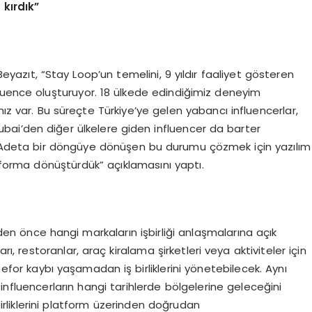
kırdık”
Beyazıt, “Stay Loop’un temelini, 9 yıldır faaliyet gösteren
luence oluşturuyor. 18 ülkede edindiğimiz deneyim
mız var. Bu süreçte Türkiye’ye gelen yabancı influencerlar,
Dubai’den diğer ülkelere giden influencer da barter
u. Adeta bir döngüye dönüşen bu durumu çözmek için yazılım
atforma dönüştürdük” açıklamasını yaptı.
den önce hangi markaların işbirliği anlaşmalarına açık
ı, restoranlar, araç kiralama şirketleri veya aktiviteler için
for kaybı yaşamadan iş birliklerini yönetebilecek. Aynı
influencerların hangi tarihlerde bölgelerine geleceğini
 birliklerini platform üzerinden doğrudan