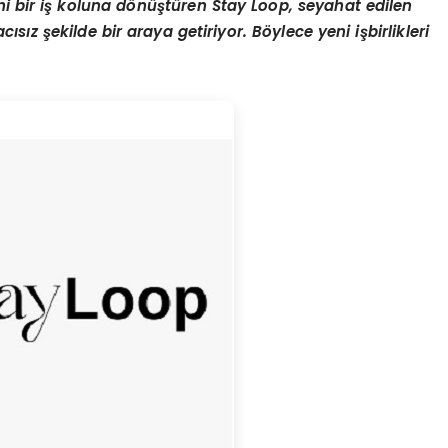
i bir iş koluna d
ö
nüştüren Stay Loop, seyahat edilen
racısız şekilde bir araya getiriyor. B
ö
ylece yeni işbirlikleri