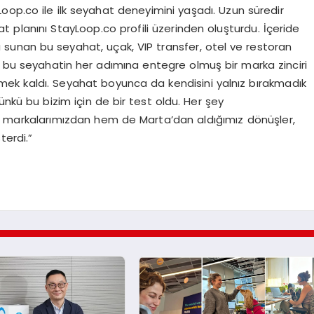
oop.co ile ilk seyahat deneyimini yaşadı. Uzun süredir
 planını StayLoop.co profili üzerinden oluşturdu. İçeride
ı sunan bu seyahat, uçak, VIP transfer, otel ve restoran
ede bu seyahatin her adımına entegre olmuş bir marka zinciri
mek kaldı. Seyahat boyunca da kendisini yalnız bırakmadık
nkü bu bizim için de bir test oldu. Her şey
m markalarımızdan hem de Marta’dan aldığımız dönüşler,
erdi.”