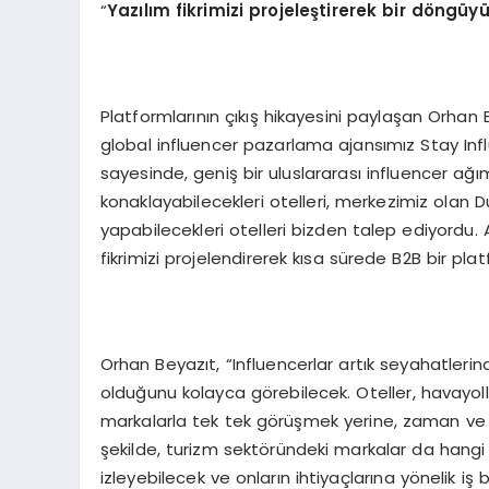
“
Yazılım fikrimizi projeleştirerek bir d
ö
ngüyü 
Platformlarının çıkış hikayesini paylaşan Orhan 
global influencer pazarlama ajansımız Stay Inf
sayesinde, geniş bir uluslararası influencer ağı
konaklayabilecekleri otelleri, merkezimiz olan 
yapabilecekleri otelleri bizden talep ediyord
fikrimizi projelendirerek kısa sürede B2B bir pl
Orhan Beyazıt, “Influencerlar artık seyahatlerin
olduğunu kolayca görebilecek. Oteller, havayollar
markalarla tek tek görüşmek yerine, zaman ve e
şekilde, turizm sektöründeki markalar da hangi 
izleyebilecek ve onların ihtiyaçlarına yönelik iş