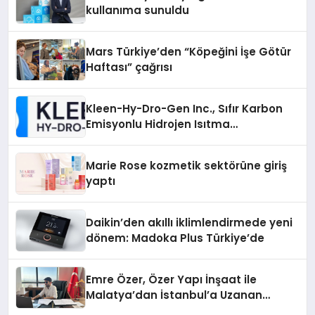
kullanıma sunuldu
Mars Türkiye’den “Köpeğini İşe Götür
Haftası” çağrısı
Kleen-Hy-Dro-Gen Inc., Sıfır Karbon
Emisyonlu Hidrojen Isıtma
Teknolojisinde ISO ve TSSA
Düzenleyici Onaylarını Aldı
Marie Rose kozmetik sektörüne giriş
yaptı
Daikin’den akıllı iklimlendirmede yeni
dönem: Madoka Plus Türkiye’de
Emre Özer, Özer Yapı İnşaat ile
Malatya’dan İstanbul’a Uzanan
Başarı Hikâyesi Yazıyor