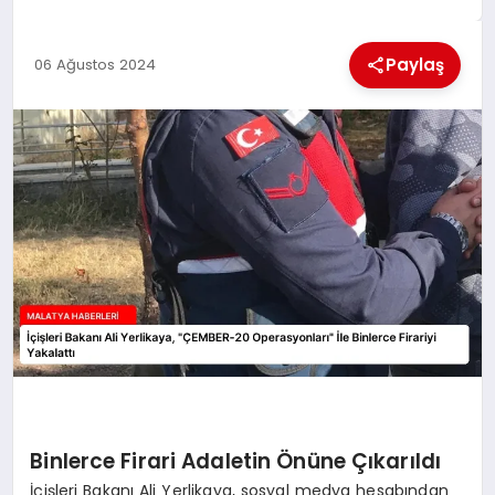
EKONOMI
Paylaş
06 Ağustos 2024
MAGAZIN
SAĞLIK
SIYASET
SPOR
TEKNOLOJI
Binlerce Firari Adaletin Önüne Çıkarıldı
İçişleri Bakanı Ali Yerlikaya, sosyal medya hesabından