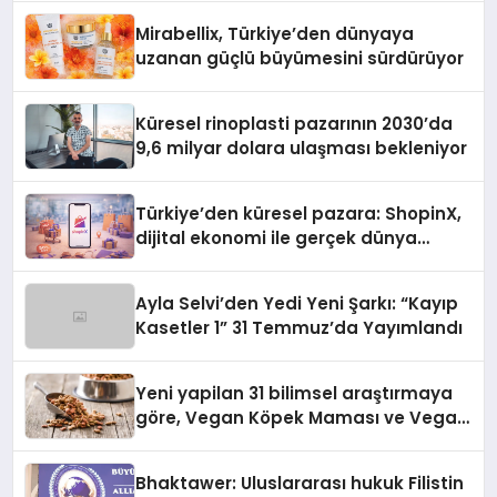
Mirabellix, Türkiye’den dünyaya
uzanan güçlü büyümesini sürdürüyor
Küresel rinoplasti pazarının 2030’da
9,6 milyar dolara ulaşması bekleniyor
Türkiye’den küresel pazara: ShopinX,
dijital ekonomi ile gerçek dünya
alışverişini bir araya getirmeyi
hedefliyor
Ayla Selvi’den Yedi Yeni Şarkı: “Kayıp
Kasetler 1” 31 Temmuz’da Yayımlandı
Yeni yapilan 31 bilimsel araştırmaya
göre, Vegan Köpek Maması ve Vegan
Kedi Mamasının İyi Sindirildiğini
Ortaya Koydu
Bhaktawer: Uluslararası hukuk Filistin