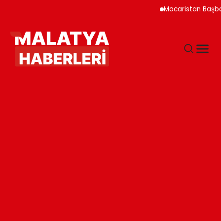
Macaristan Başbakanı D