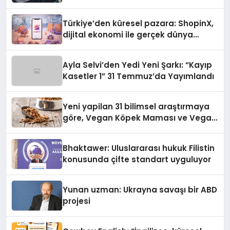
Türkiye’den küresel pazara: ShopinX,
dijital ekonomi ile gerçek dünya
alışverişini bir araya getirmeyi
hedefliyor
Ayla Selvi’den Yedi Yeni Şarkı: “Kayıp
Kasetler 1” 31 Temmuz’da Yayımlandı
Yeni yapilan 31 bilimsel araştırmaya
göre, Vegan Köpek Maması ve Vegan
Kedi Mamasının İyi Sindirildiğini
Ortaya Koydu
Bhaktawer: Uluslararası hukuk Filistin
konusunda çifte standart uyguluyor
Yunan uzman: Ukrayna savaşı bir ABD
projesi