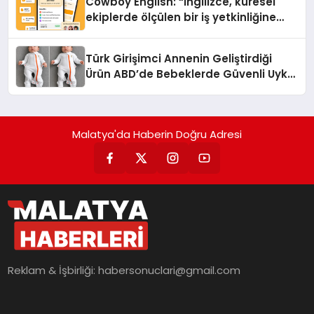
Cowboy English: “İngilizce, küresel
ekiplerde ölçülen bir iş yetkinliğine
dönüşüyor”
Türk Girişimci Annenin Geliştirdiği
Ürün ABD’de Bebeklerde Güvenli Uyku
Standardına Yeni Bir Bakış Açısı
Getiriyor.
Malatya'da Haberin Doğru Adresi
Reklam & İşbirliği:
habersonuclari@gmail.com