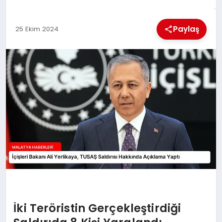
EKONOMI
Paylaş
25 Ekim 2024
MAGAZIN
SAĞLIK
SIYASET
SPOR
TEKNOLOJI
İki Teröristin Gerçekleştirdiği