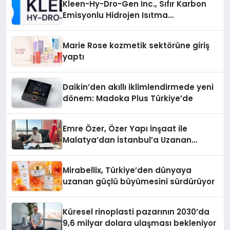
Kleen-Hy-Dro-Gen Inc., Sıfır Karbon
Emisyonlu Hidrojen Isıtma
Teknolojisinde ISO ve TSSA
Düzenleyici Onaylarını Aldı
Marie Rose kozmetik sektörüne giriş
yaptı
Daikin’den akıllı iklimlendirmede yeni
dönem: Madoka Plus Türkiye’de
Emre Özer, Özer Yapı İnşaat ile
Malatya’dan İstanbul’a Uzanan
Başarı Hikâyesi Yazıyor
Mirabellix, Türkiye’den dünyaya
uzanan güçlü büyümesini sürdürüyor
Küresel rinoplasti pazarının 2030’da
9,6 milyar dolara ulaşması bekleniyor