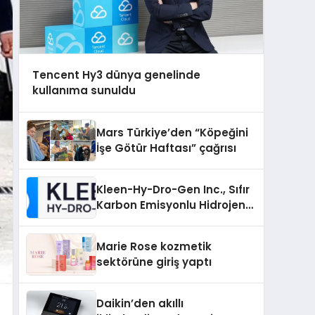
Tencent Hy3 dünya genelinde
kullanıma sunuldu
Mars Türkiye’den “Köpeğini
İşe Götür Haftası” çağrısı
Kleen-Hy-Dro-Gen Inc., Sıfır
Karbon Emisyonlu Hidrojen
Isıtma Teknolojisinde ISO ve
TSSA Düzenleyici Onaylarını
Marie Rose kozmetik
Aldı
sektörüne giriş yaptı
Daikin’den akıllı