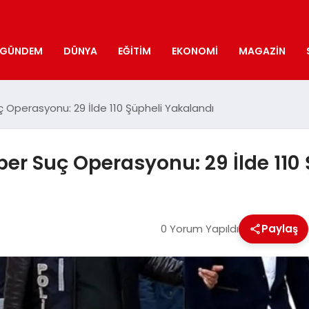
GÜNDEM
DÜNYA
EĞITIM
EKONOMI
MAGAZIN
uç Operasyonu: 29 İlde 110 Şüpheli Yakalandı
iber Suç Operasyonu: 29 İlde 110
0 Yorum Yapıldı
Paylaş