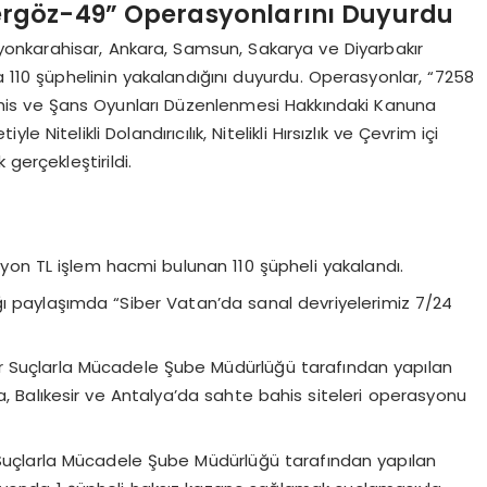
ibergöz-49” Operasyonlarını Duyurdu
fyonkarahisar, Ankara, Samsun, Sakarya ve Diyarbakır
a 110 şüphelinin yakalandığını duyurdu. Operasyonlar, “7258
ahis ve Şans Oyunları Düzenlenmesi Hakkındaki Kanuna
le Nitelikli Dolandırıcılık, Nitelikli Hırsızlık ve Çevrim içi
gerçekleştirildi.
on TL işlem hacmi bulunan 110 şüpheli yakalandı.
ı paylaşımda “Siber Vatan’da sanal devriyelerimiz 7/24
 Suçlarla Mücadele Şube Müdürlüğü tarafından yapılan
, Balıkesir ve Antalya’da sahte bahis siteleri operasyonu
 Suçlarla Mücadele Şube Müdürlüğü tarafından yapılan