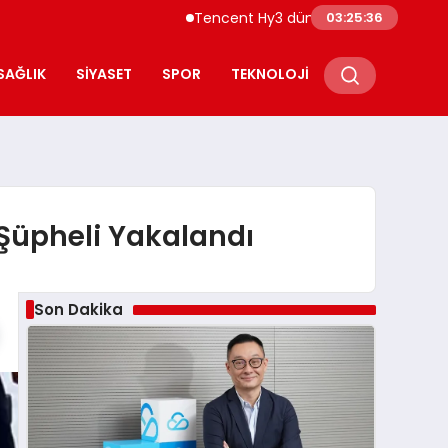
Tencent Hy3 dünya genelinde kullanıma s
03:25:37
SAĞLIK
SIYASET
SPOR
TEKNOLOJI
 Şüpheli Yakalandı
Son Dakika