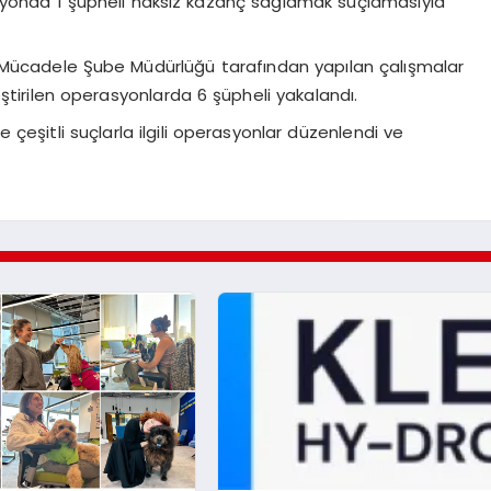
syonda 1 şüpheli haksız kazanç sağlamak suçlamasıyla
a Mücadele Şube Müdürlüğü tarafından yapılan çalışmalar
ştirilen operasyonlarda 6 şüpheli yakalandı.
 çeşitli suçlarla ilgili operasyonlar düzenlendi ve