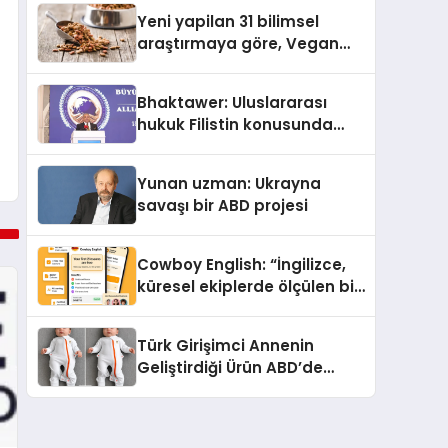
Yeni yapilan 31 bilimsel
araştırmaya göre, Vegan
Köpek Maması ve Vegan
Kedi Mamasının İyi
Bhaktawer: Uluslararası
Sindirildiğini Ortaya Koydu
hukuk Filistin konusunda
çifte standart uyguluyor
Yunan uzman: Ukrayna
savaşı bir ABD projesi
Cowboy English: “İngilizce,
küresel ekiplerde ölçülen bir
iş yetkinliğine dönüşüyor”
Türk Girişimci Annenin
Geliştirdiği Ürün ABD’de
Bebeklerde Güvenli Uyku
Standardına Yeni Bir Bakış
Açısı Getiriyor.