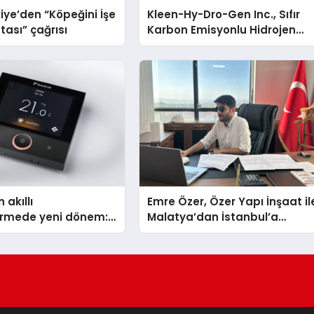
iye’den “Köpeğini İşe
Kleen-Hy-Dro-Gen Inc., Sıfır
tası” çağrısı
Karbon Emisyonlu Hidrojen
Isıtma Teknolojisinde ISO ve
TSSA Düzenleyici Onaylarını
Aldı
 akıllı
Emre Özer, Özer Yapı İnşaat il
dirmede yeni dönem:
Malatya’dan İstanbul’a
lus Türkiye’de
Uzanan Başarı Hikâyesi
Yazıyor