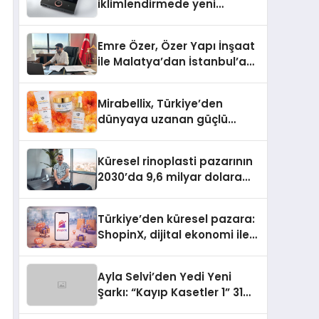
iklimlendirmede yeni
dönem: Madoka Plus
Türkiye’de
Emre Özer, Özer Yapı İnşaat
ile Malatya’dan İstanbul’a
Uzanan Başarı Hikâyesi
Yazıyor
Mirabellix, Türkiye’den
dünyaya uzanan güçlü
büyümesini sürdürüyor
Küresel rinoplasti pazarının
2030’da 9,6 milyar dolara
ulaşması bekleniyor
Türkiye’den küresel pazara:
ShopinX, dijital ekonomi ile
gerçek dünya alışverişini bir
araya getirmeyi hedefliyor
Ayla Selvi’den Yedi Yeni
Şarkı: “Kayıp Kasetler 1” 31
Temmuz’da Yayımlandı