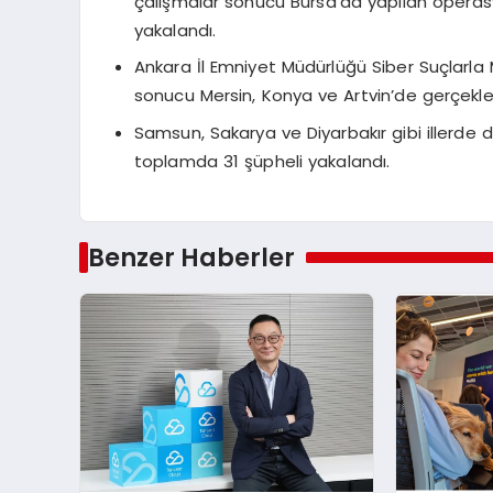
çalışmalar sonucu Bursa’da yapılan opera
yakalandı.
Ankara İl Emniyet Müdürlüğü Siber Suçlarl
sonucu Mersin, Konya ve Artvin’de gerçekle
Samsun, Sakarya ve Diyarbakır gibi illerde de
toplamda 31 şüpheli yakalandı.
Benzer Haberler