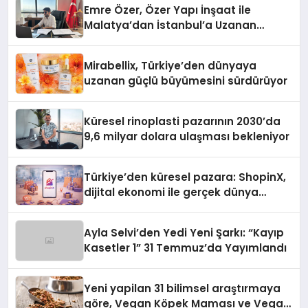
Emre Özer, Özer Yapı İnşaat ile
Malatya’dan İstanbul’a Uzanan
Başarı Hikâyesi Yazıyor
Mirabellix, Türkiye’den dünyaya
uzanan güçlü büyümesini sürdürüyor
Küresel rinoplasti pazarının 2030’da
9,6 milyar dolara ulaşması bekleniyor
Türkiye’den küresel pazara: ShopinX,
dijital ekonomi ile gerçek dünya
alışverişini bir araya getirmeyi
hedefliyor
Ayla Selvi’den Yedi Yeni Şarkı: “Kayıp
Kasetler 1” 31 Temmuz’da Yayımlandı
Yeni yapilan 31 bilimsel araştırmaya
göre, Vegan Köpek Maması ve Vegan