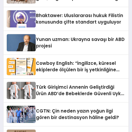
Kedi Mamasının İyi Sindirildiğini
Ortaya Koydu
Bhaktawer: Uluslararası hukuk Filistin
konusunda çifte standart uyguluyor
Yunan uzman: Ukrayna savaşı bir ABD
projesi
Cowboy English: “İngilizce, küresel
ekiplerde ölçülen bir iş yetkinliğine
dönüşüyor”
Türk Girişimci Annenin Geliştirdiği
Ürün ABD’de Bebeklerde Güvenli Uyku
Standardına Yeni Bir Bakış Açısı
Getiriyor.
CGTN: Çin neden yazın yoğun ilgi
gören bir destinasyon hâline geldi?