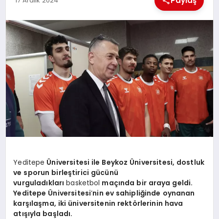
Paylaş
17 Aralık 2024
EKONOMI
MAGAZIN
SAĞLIK
SIYASET
SPOR
TEKNOLOJI
Yeditepe
Ü
niversitesi ile Beykoz
Ü
niversitesi, dostluk
ve sporun birleştirici gücünü
vurguladıkları
basketbol
maçında bir araya geldi.
Yeditepe
Ü
niversitesi
’
nin ev sahipliğinde oynanan
karşılaşma, iki üniversitenin rekt
ö
rlerinin hava
atışıyla başladı.