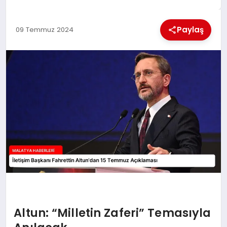
EKONOMI
Paylaş
09 Temmuz 2024
MAGAZIN
SAĞLIK
SIYASET
SPOR
TEKNOLOJI
Altun: “Milletin Zaferi” Temasıyla