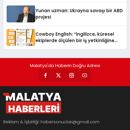
Yunan uzman: Ukrayna savaşı bir ABD
projesi
Cowboy English: “İngilizce, küresel
ekiplerde ölçülen bir iş yetkinliğine
dönüşüyor”
Malatya'da Haberin Doğru Adresi
Reklam & İşbirliği:
habersonuclari@gmail.com