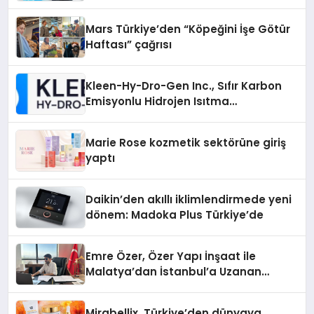
Mars Türkiye’den “Köpeğini İşe Götür
Haftası” çağrısı
Kleen-Hy-Dro-Gen Inc., Sıfır Karbon
Emisyonlu Hidrojen Isıtma
Teknolojisinde ISO ve TSSA
Düzenleyici Onaylarını Aldı
Marie Rose kozmetik sektörüne giriş
yaptı
Daikin’den akıllı iklimlendirmede yeni
dönem: Madoka Plus Türkiye’de
Emre Özer, Özer Yapı İnşaat ile
Malatya’dan İstanbul’a Uzanan
Başarı Hikâyesi Yazıyor
Mirabellix, Türkiye’den dünyaya