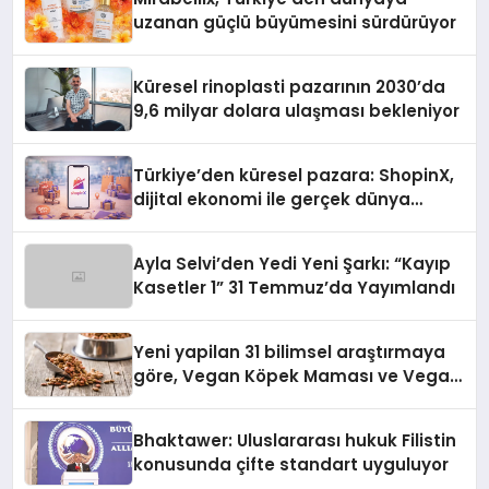
uzanan güçlü büyümesini sürdürüyor
Küresel rinoplasti pazarının 2030’da
9,6 milyar dolara ulaşması bekleniyor
Türkiye’den küresel pazara: ShopinX,
dijital ekonomi ile gerçek dünya
alışverişini bir araya getirmeyi
hedefliyor
Ayla Selvi’den Yedi Yeni Şarkı: “Kayıp
Kasetler 1” 31 Temmuz’da Yayımlandı
Yeni yapilan 31 bilimsel araştırmaya
göre, Vegan Köpek Maması ve Vegan
Kedi Mamasının İyi Sindirildiğini
Ortaya Koydu
Bhaktawer: Uluslararası hukuk Filistin
konusunda çifte standart uyguluyor