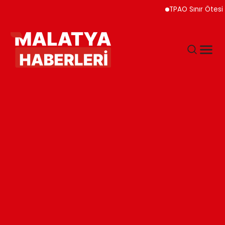
TPAO Sınır Ötesi Ortakl