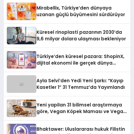
Mirabellix, Türkiye’den dünyaya
uzanan güçlü büyümesini sürdürüyor
Küresel rinoplasti pazarının 2030’da
9,6 milyar dolara ulaşması bekleniyor
Türkiye’den küresel pazara: ShopinX,
dijital ekonomi ile gerçek dünya
alışverişini bir araya getirmeyi
hedefliyor
Ayla Selvi’den Yedi Yeni Şarkı: “Kayıp
Kasetler 1” 31 Temmuz’da Yayımlandı
Yeni yapilan 31 bilimsel araştırmaya
göre, Vegan Köpek Maması ve Vegan
Kedi Mamasının İyi Sindirildiğini
Ortaya Koydu
Bhaktawer: Uluslararası hukuk Filistin