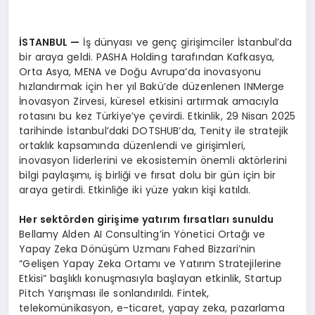
İSTANBUL
—
İş dünyası ve genç girişimciler İstanbul’da
bir araya geldi. PASHA Holding tarafından Kafkasya,
Orta Asya, MENA ve Doğu Avrupa’da inovasyonu
hızlandırmak için her yıl Bakü’de düzenlenen INMerge
İnovasyon Zirvesi, küresel etkisini artırmak amacıyla
rotasını bu kez Türkiye’ye çevirdi. Etkinlik, 29 Nisan 2025
tarihinde İstanbul’daki DOTSHUB’da, Tenity ile stratejik
ortaklık kapsamında düzenlendi ve girişimleri,
inovasyon liderlerini ve ekosistemin önemli aktörlerini
bilgi paylaşımı, iş birliği ve fırsat dolu bir gün için bir
araya getirdi. Etkinliğe iki yüze yakın kişi katıldı.
Her sekt
ö
rden girişime yatırım fırsatları sunuldu
Bellamy Alden AI Consulting’in Yönetici Ortağı ve
Yapay Zeka Dönüşüm Uzmanı Fahed Bizzari’nin
“Gelişen Yapay Zeka Ortamı ve Yatırım Stratejilerine
Etkisi” başlıklı konuşmasıyla başlayan etkinlik, Startup
Pitch Yarışması ile sonlandırıldı. Fintek,
telekomünikasyon, e-ticaret, yapay zeka, pazarlama