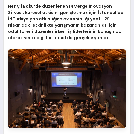
Her yıl Bakü’de düzenlenen INMerge İnovasyon
Zirvesi, küresel etkisini genişletmek için İstanbul
’
da
İNTürkiye yan etkinliğine ev sahipliği yaptı. 29
Nisan
’
daki etkinlikte yarışmanın kazananları için
ö
dül t
ö
reni düzenlenirken, iş liderlerinin konuşmacı
olarak yer aldığı bir panel de gerçekleştirildi.