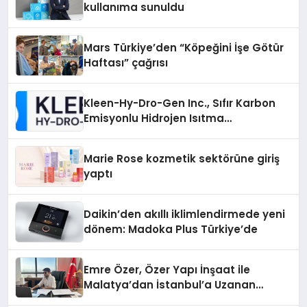
kullanıma sunuldu
Mars Türkiye’den “Köpeğini İşe Götür
Haftası” çağrısı
Kleen-Hy-Dro-Gen Inc., Sıfır Karbon
Emisyonlu Hidrojen Isıtma
Teknolojisinde ISO ve TSSA
Düzenleyici Onaylarını Aldı
Marie Rose kozmetik sektörüne giriş
yaptı
Daikin’den akıllı iklimlendirmede yeni
dönem: Madoka Plus Türkiye’de
Emre Özer, Özer Yapı İnşaat ile
Malatya’dan İstanbul’a Uzanan
Başarı Hikâyesi Yazıyor