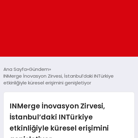
ANASAYFA
Ana Sayfa
Gündem
INMerge İnovasyon Zirvesi, İstanbul’daki INTürkiye
etkinliğiyle küresel erişimini genişletiyor
GÜNDEM
DÜNYA
INMerge İnovasyon Zirvesi,
İstanbul’daki INTürkiye
EĞITIM
etkinliğiyle küresel erişimini