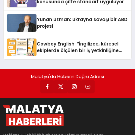
konusunda çifte standart uyguluyor
Yunan uzman: Ukrayna savaşı bir ABD
projesi
Cowboy English: “İngilizce, küresel
ekiplerde ölçülen bir iş yetkinliğine
dönüşüyor”
Malatya'da Haberin Doğru Adresi