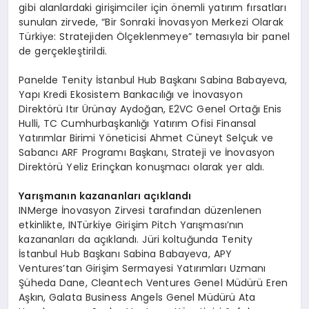
gibi alanlardaki girişimciler için önemli yatırım fırsatları
sunulan zirvede, “Bir Sonraki İnovasyon Merkezi Olarak
Türkiye: Stratejiden Ölçeklenmeye” temasıyla bir panel
de gerçekleştirildi.
Panelde Tenity İstanbul Hub Başkanı Sabina Babayeva,
Yapı Kredi Ekosistem Bankacılığı ve İnovasyon
Direktörü Itır Ürünay Aydoğan, E2VC Genel Ortağı Enis
Hulli, TC Cumhurbaşkanlığı Yatırım Ofisi Finansal
Yatırımlar Birimi Yöneticisi Ahmet Cüneyt Selçuk ve
Sabancı ARF Programı Başkanı, Strateji ve İnovasyon
Direktörü Yeliz Erinçkan konuşmacı olarak yer aldı.
Yarışmanın kazananları açıklandı
INMerge İnovasyon Zirvesi tarafından düzenlenen
etkinlikte, INTürkiye Girişim Pitch Yarışması’nın
kazananları da açıklandı. Jüri koltuğunda Tenity
İstanbul Hub Başkanı Sabina Babayeva, APY
Ventures’tan Girişim Sermayesi Yatırımları Uzmanı
Şüheda Dane, Cleantech Ventures Genel Müdürü Eren
Aşkın, Galata Business Angels Genel Müdürü Ata