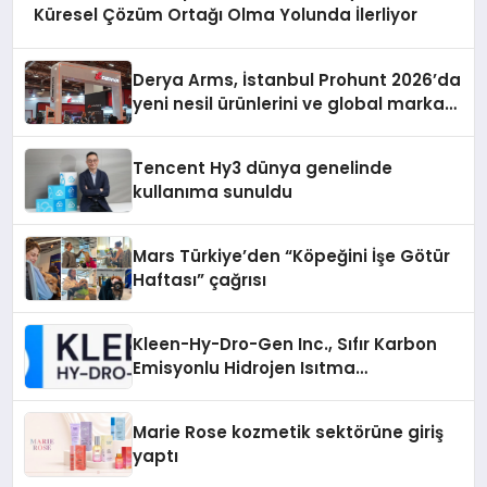
Küresel Çözüm Ortağı Olma Yolunda İlerliyor
Derya Arms, İstanbul Prohunt 2026’da
yeni nesil ürünlerini ve global marka
vizyonunu sergiledi
Tencent Hy3 dünya genelinde
kullanıma sunuldu
Mars Türkiye’den “Köpeğini İşe Götür
Haftası” çağrısı
Kleen-Hy-Dro-Gen Inc., Sıfır Karbon
Emisyonlu Hidrojen Isıtma
Teknolojisinde ISO ve TSSA
Düzenleyici Onaylarını Aldı
Marie Rose kozmetik sektörüne giriş
yaptı