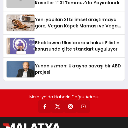
Kasetler 1” 31 Temmuz’da Yayımlandı
Yeni yapilan 31 bilimsel araştırmaya
göre, Vegan Köpek Maması ve Vegan
Kedi Mamasının İyi Sindirildiğini
Ortaya Koydu
Bhaktawer: Uluslararası hukuk Filistin
konusunda çifte standart uyguluyor
Yunan uzman: Ukrayna savaşı bir ABD
projesi
Malatya'da Haberin Doğru Adresi