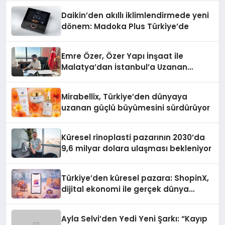
Daikin’den akıllı iklimlendirmede yeni
dönem: Madoka Plus Türkiye’de
Emre Özer, Özer Yapı İnşaat ile
Malatya’dan İstanbul’a Uzanan
Başarı Hikâyesi Yazıyor
Mirabellix, Türkiye’den dünyaya
uzanan güçlü büyümesini sürdürüyor
Küresel rinoplasti pazarının 2030’da
9,6 milyar dolara ulaşması bekleniyor
Türkiye’den küresel pazara: ShopinX,
dijital ekonomi ile gerçek dünya
alışverişini bir araya getirmeyi
hedefliyor
Ayla Selvi’den Yedi Yeni Şarkı: “Kayıp