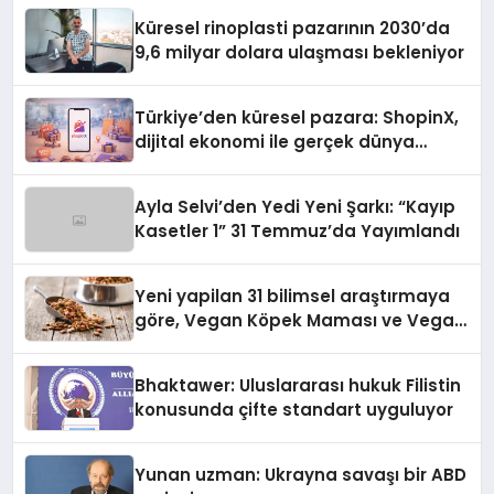
Küresel rinoplasti pazarının 2030’da
9,6 milyar dolara ulaşması bekleniyor
Türkiye’den küresel pazara: ShopinX,
dijital ekonomi ile gerçek dünya
alışverişini bir araya getirmeyi
hedefliyor
Ayla Selvi’den Yedi Yeni Şarkı: “Kayıp
Kasetler 1” 31 Temmuz’da Yayımlandı
Yeni yapilan 31 bilimsel araştırmaya
göre, Vegan Köpek Maması ve Vegan
Kedi Mamasının İyi Sindirildiğini
Ortaya Koydu
Bhaktawer: Uluslararası hukuk Filistin
konusunda çifte standart uyguluyor
Yunan uzman: Ukrayna savaşı bir ABD