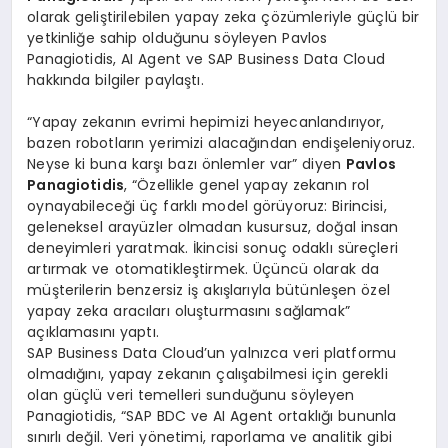
olarak geliştirilebilen yapay zeka çözümleriyle güçlü bir
yetkinliğe sahip olduğunu söyleyen Pavlos
Panagiotidis, AI Agent ve SAP Business Data Cloud
hakkında bilgiler paylaştı.
“Yapay zekanın evrimi hepimizi heyecanlandırıyor,
bazen robotların yerimizi alacağından endişeleniyoruz.
Neyse ki buna karşı bazı önlemler var” diyen
Pavlos
Panagiotidis
, “Özellikle genel yapay zekanın rol
oynayabileceği üç farklı model görüyoruz: Birincisi,
geleneksel arayüzler olmadan kusursuz, doğal insan
deneyimleri yaratmak. İkincisi sonuç odaklı süreçleri
artırmak ve otomatikleştirmek. Üçüncü olarak da
müşterilerin benzersiz iş akışlarıyla bütünleşen özel
yapay zeka aracıları oluşturmasını sağlamak”
açıklamasını yaptı.
SAP Business Data Cloud’un yalnızca veri platformu
olmadığını, yapay zekanın çalışabilmesi için gerekli
olan güçlü veri temelleri sunduğunu söyleyen
Panagiotidis, “SAP BDC ve AI Agent ortaklığı bununla
sınırlı değil. Veri yönetimi, raporlama ve analitik gibi