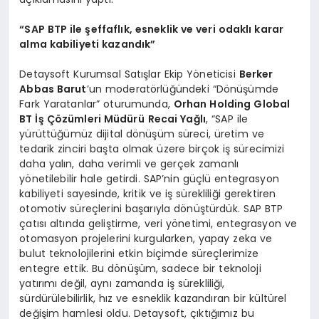
“SAP BTP ile şeffaflık, esneklik ve veri odaklı karar
alma kabiliyeti kazandık”
Detaysoft Kurumsal Satışlar Ekip Yöneticisi
Berker
Abbas Barut
’un moderatörlüğündeki “Dönüşümde
Fark Yaratanlar” oturumunda,
Orhan Holding Global
BT İş Çözümleri Müdürü
Recai Yağlı
, “SAP ile
yürüttüğümüz dijital dönüşüm süreci, üretim ve
tedarik zinciri başta olmak üzere birçok iş sürecimizi
daha yalın, daha verimli ve gerçek zamanlı
yönetilebilir hale getirdi. SAP’nin güçlü entegrasyon
kabiliyeti sayesinde, kritik ve iş sürekliliği gerektiren
otomotiv süreçlerini başarıyla dönüştürdük. SAP BTP
çatısı altında geliştirme, veri yönetimi, entegrasyon ve
otomasyon projelerini kurgularken, yapay zeka ve
bulut teknolojilerini etkin biçimde süreçlerimize
entegre ettik. Bu dönüşüm, sadece bir teknoloji
yatırımı değil, aynı zamanda iş sürekliliği,
sürdürülebilirlik, hız ve esneklik kazandıran bir kültürel
değişim hamlesi oldu. Detaysoft, çıktığımız bu