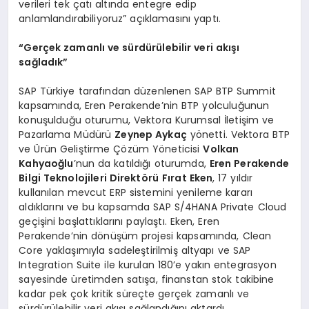
verileri tek çatı altında entegre edip
anlamlandırabiliyoruz” açıklamasını yaptı.
“Gerçek zamanlı ve sürdürülebilir veri akışı
sağladık”
SAP Türkiye tarafından düzenlenen SAP BTP Summit
kapsamında, Eren Perakende’nin BTP yolculuğunun
konuşulduğu oturumu, Vektora Kurumsal İletişim ve
Pazarlama Müdürü
Zeynep Aykaç
yönetti. Vektora BTP
ve Ürün Geliştirme Çözüm Yöneticisi
Volkan
Kahyaoğlu
’nun da katıldığı oturumda,
Eren Perakende
Bilgi Teknolojileri Direktörü
Fırat Eken
, 17 yıldır
kullanılan mevcut ERP sistemini yenileme kararı
aldıklarını ve bu kapsamda SAP S/4HANA Private Cloud
geçişini başlattıklarını paylaştı. Eken, Eren
Perakende’nin dönüşüm projesi kapsamında, Clean
Core yaklaşımıyla sadeleştirilmiş altyapı ve SAP
Integration Suite ile kurulan 180’e yakın entegrasyon
sayesinde üretimden satışa, finanstan stok takibine
kadar pek çok kritik süreçte gerçek zamanlı ve
sürdürülebilir veri akışı sağlandığını aktardı.