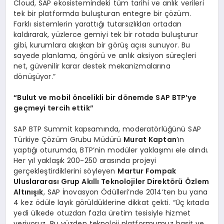
Cloud, SAP ekosistemindeki tüm tarihi ve anlık verileri
tek bir platformda buluşturan entegre bir çözüm.
Farklı sistemlerin yarattığı tutarsızlıkları ortadan
kaldırarak, yüzlerce gemiyi tek bir rotada buluşturur
gibi, kurumlara akışkan bir görüş açısı sunuyor. Bu
sayede planlama, öngörü ve anlık aksiyon süreçleri
net, güvenilir karar destek mekanizmalarına
dönüşüyor.”
“Bulut ve mobil öncelikli bir dönemde SAP BTP’ye
geçmeyi tercih ettik”
SAP BTP Summit kapsamında, moderatörlüğünü SAP
Türkiye Çözüm Grubu Müdürü
Murat Kaptan
’ın
yaptığı oturumda, BTP’nin modüler yaklaşımı ele alındı.
Her yıl yaklaşık 200-250 arasında projeyi
gerçekleştirdiklerini söyleyen
Martur Fompak
Uluslararası Grup Akıllı Teknolojiler Direktörü
Özlem
Altınışık
, SAP İnovasyon Ödülleri’nde 2014’ten bu yana
4 kez ödüle layık görüldüklerine dikkat çekti. “Üç kıtada
yedi ülkede otuzdan fazla üretim tesisiyle hizmet
veriyoruz. Bu yüzden teknoloji platformumuz basit ve