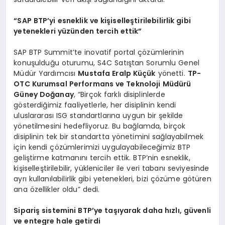
“SAP BTP’yi esneklik ve kişiselleştirilebilirlik gibi
yetenekleri yüzünden tercih ettik”
SAP BTP Summit’te inovatif portal çözümlerinin
konuşulduğu oturumu, S4C Satıştan Sorumlu Genel
Müdür Yardımcısı
Mustafa Eralp Küçük
yönetti.
TP-
OTC Kurumsal Performans ve Teknoloji Müdürü
Güney Doğanay
, “Birçok farklı disiplinlerde
gösterdiğimiz faaliyetlerle, her disiplinin kendi
uluslararası ISG standartlarına uygun bir şekilde
yönetilmesini hedefliyoruz. Bu bağlamda, birçok
disiplinin tek bir standartta yönetimini sağlayabilmek
için kendi çözümlerimizi uygulayabileceğimiz BTP
geliştirme katmanını tercih ettik. BTP’nin esneklik,
kişiselleştirilebilir, yükleniciler ile veri tabanı seviyesinde
ayrı kullanılabilirlik gibi yetenekleri, bizi çözüme götüren
ana özellikler oldu” dedi.
Sipariş sistemini BTP’ye taşıyarak daha hızlı, güvenli
ve entegre hale getirdi