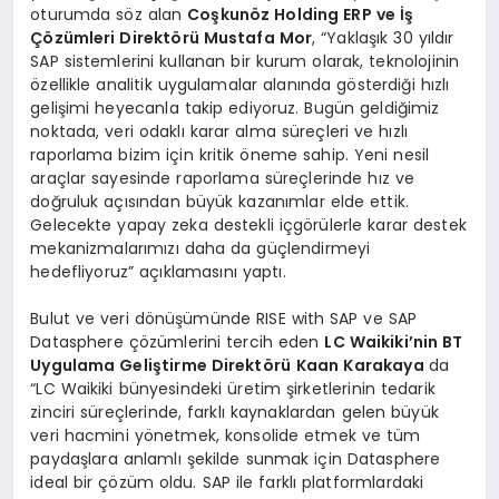
oturumda söz alan
Coşkunöz Holding ERP ve İş
Çözümleri Direktörü Mustafa Mor
, “Yaklaşık 30 yıldır
SAP sistemlerini kullanan bir kurum olarak, teknolojinin
özellikle analitik uygulamalar alanında gösterdiği hızlı
gelişimi heyecanla takip ediyoruz. Bugün geldiğimiz
noktada, veri odaklı karar alma süreçleri ve hızlı
raporlama bizim için kritik öneme sahip. Yeni nesil
araçlar sayesinde raporlama süreçlerinde hız ve
doğruluk açısından büyük kazanımlar elde ettik.
Gelecekte yapay zeka destekli içgörülerle karar destek
mekanizmalarımızı daha da güçlendirmeyi
hedefliyoruz” açıklamasını yaptı.
Bulut ve veri dönüşümünde RISE with SAP ve SAP
Datasphere çözümlerini tercih eden
LC Waikiki’nin BT
Uygulama Geliştirme Direktörü
Kaan Karakaya
da
“LC Waikiki bünyesindeki üretim şirketlerinin tedarik
zinciri süreçlerinde, farklı kaynaklardan gelen büyük
veri hacmini yönetmek, konsolide etmek ve tüm
paydaşlara anlamlı şekilde sunmak için Datasphere
ideal bir çözüm oldu. SAP ile farklı platformlardaki