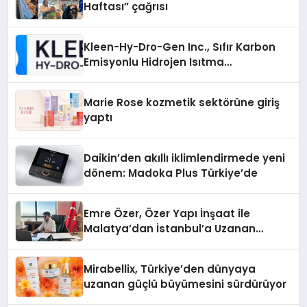
Haftası” çağrısı
Kleen-Hy-Dro-Gen Inc., Sıfır Karbon
Emisyonlu Hidrojen Isıtma
Teknolojisinde ISO ve TSSA
Düzenleyici Onaylarını Aldı
Marie Rose kozmetik sektörüne giriş
yaptı
Daikin’den akıllı iklimlendirmede yeni
dönem: Madoka Plus Türkiye’de
Emre Özer, Özer Yapı İnşaat ile
Malatya’dan İstanbul’a Uzanan
Başarı Hikâyesi Yazıyor
Mirabellix, Türkiye’den dünyaya
uzanan güçlü büyümesini sürdürüyor