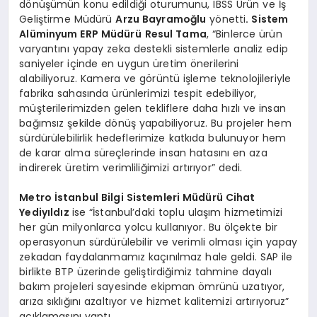
dönüşümün konu edildiği oturumunu, IBSS Ürün ve İş
Geliştirme Müdürü
Arzu Bayramoğlu
yönetti
. Sistem
Alüminyum ERP Müdürü
Resul Tama
, “Binlerce ürün
varyantını yapay zeka destekli sistemlerle analiz edip
saniyeler içinde en uygun üretim önerilerini
alabiliyoruz. Kamera ve görüntü işleme teknolojileriyle
fabrika sahasında ürünlerimizi tespit edebiliyor,
müşterilerimizden gelen tekliflere daha hızlı ve insan
bağımsız şekilde dönüş yapabiliyoruz. Bu projeler hem
sürdürülebilirlik hedeflerimize katkıda bulunuyor hem
de karar alma süreçlerinde insan hatasını en aza
indirerek üretim verimliliğimizi artırıyor” dedi.
Metro İstanbul Bilgi Sistemleri Müdürü Cihat
Yediyıldız
ise “İstanbul’daki toplu ulaşım hizmetimizi
her gün milyonlarca yolcu kullanıyor. Bu ölçekte bir
operasyonun sürdürülebilir ve verimli olması için yapay
zekadan faydalanmamız kaçınılmaz hale geldi. SAP ile
birlikte BTP üzerinde geliştirdiğimiz tahmine dayalı
bakım projeleri sayesinde ekipman ömrünü uzatıyor,
arıza sıklığını azaltıyor ve hizmet kalitemizi artırıyoruz”
açıklamasını yaptı.