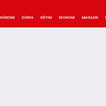
GÜNDEM
DÜNYA
EĞITIM
EKONOMI
MAGAZIN