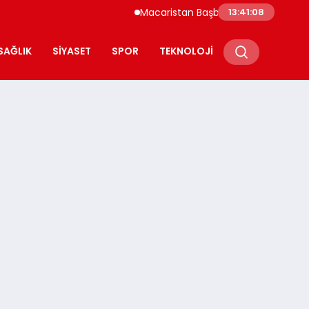
Macaristan Başbakanı Duyurdu Paks Nükleer Sant
13:41:10
SAĞLIK
SIYASET
SPOR
TEKNOLOJI