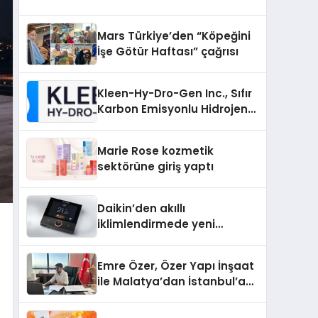
Mars Türkiye’den “Köpeğini
İşe Götür Haftası” çağrısı
Kleen-Hy-Dro-Gen Inc., Sıfır
Karbon Emisyonlu Hidrojen
Isıtma Teknolojisinde ISO ve
TSSA Düzenleyici Onaylarını
Marie Rose kozmetik
Aldı
sektörüne giriş yaptı
Daikin’den akıllı
iklimlendirmede yeni
dönem: Madoka Plus
Türkiye’de
Emre Özer, Özer Yapı İnşaat
ile Malatya’dan İstanbul’a
Uzanan Başarı Hikâyesi
Yazıyor