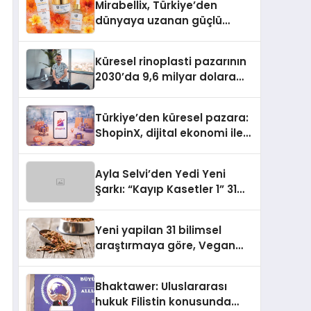
Mirabellix, Türkiye’den
dünyaya uzanan güçlü
büyümesini sürdürüyor
Küresel rinoplasti pazarının
2030’da 9,6 milyar dolara
ulaşması bekleniyor
Türkiye’den küresel pazara:
ShopinX, dijital ekonomi ile
gerçek dünya alışverişini bir
araya getirmeyi hedefliyor
Ayla Selvi’den Yedi Yeni
Şarkı: “Kayıp Kasetler 1” 31
Temmuz’da Yayımlandı
Yeni yapilan 31 bilimsel
araştırmaya göre, Vegan
Köpek Maması ve Vegan
Kedi Mamasının İyi
Bhaktawer: Uluslararası
Sindirildiğini Ortaya Koydu
hukuk Filistin konusunda