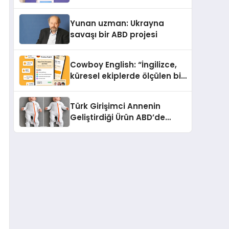
çifte standart uyguluyor
Yunan uzman: Ukrayna
savaşı bir ABD projesi
Cowboy English: “İngilizce,
küresel ekiplerde ölçülen bir
iş yetkinliğine dönüşüyor”
Türk Girişimci Annenin
Geliştirdiği Ürün ABD’de
Bebeklerde Güvenli Uyku
Standardına Yeni Bir Bakış
Açısı Getiriyor.