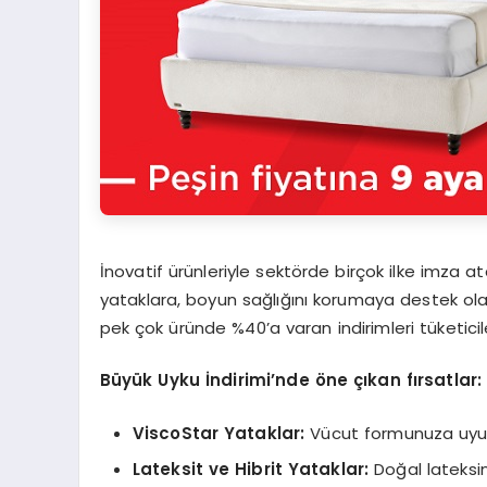
İnovatif ürünleriyle sektörde birçok ilke imza at
yataklara, boyun sağlığını korumaya destek ola
pek çok üründe %40’a varan indirimleri tüketicile
Büyük Uyku İndirimi’nde öne çı
kan
fırsatlar:
ViscoStar Yataklar:
Vücut formunuza uyum
Lateksit ve Hibrit Yataklar:
Doğal lateksin