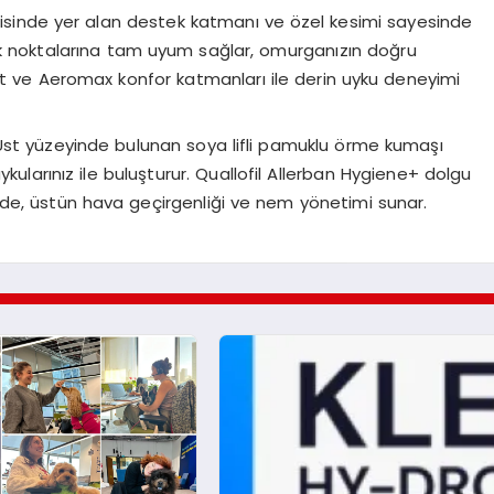
çerisinde yer alan destek katmanı ve özel kesimi sayesinde
ırlık noktalarına tam uyum sağlar, omurganızın doğru
t ve Aeromax konfor katmanları ile derin uyku deneyimi
 Üst yüzeyinde bulunan soya lifli pamuklu örme kumaşı
kularınız ile buluşturur. Quallofil Allerban Hygiene+ dolgu
de, üstün hava geçirgenliği ve nem yönetimi sunar.