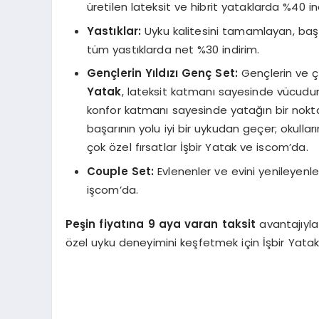
üretilen lateksit ve hibrit yataklarda %40 in
Yastıklar:
Uyku kalitesini tamamlayan, baş
tüm yastıklarda net %30 indirim.
Gen
çlerin Yıldızı
Gen
ç
Set:
Gençlerin ve çi
Yatak
, lateksit katmanı sayesinde vücudun 
konfor katmanı sayesinde yatağın bir nokt
başarının yolu iyi bir uykudan geçer; okulla
çok özel fırsatlar İşbir Yatak ve iscom’da.
Couple Set:
Evlenenler ve evini yenileyenle
işcom’da.
Peşin fiyatına 9 aya varan
taksit
avantajıyl
özel uyku deneyimini keşfetmek için İşbir Yatak’