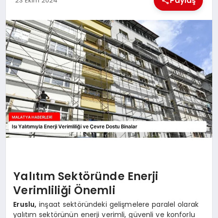
Paylaş
23 Ekim 2024
EKONOMI
MAGAZIN
SAĞLIK
SIYASET
SPOR
TEKNOLOJI
Yalıtım Sektöründe Enerji
Verimliliği Önemli
Eruslu,
inşaat sektöründeki gelişmelere paralel olarak
yalıtım sektörünün enerji verimli, güvenli ve konforlu