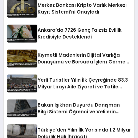
Merkez Bankası Kripto Varlık Merkezi
Kayıt Sistemi’ni Onayladı
Ankara’da 7726 Genç Faizsiz Evlilik
Kredisiyle Desteklendi
Kıymetli Madenlerin Dijital Varlığa
Dönüşümü ve Borsada İşlem Görmesi
Yeni Düzenlemeyle Belirlendi
Yerli Turistler Yılın İlk Çeyreğinde 83,3
Milyar Lirayı Aile Ziyareti ve Tatile
Harcadı
Bakan Işıkhan Duyurdu Danışman
Bilgi Sistemi Öğrenci ve Velilerin
Erişimine Açıldı
Türkiye’den Yılın İlk Yarısında 1.2 Milyar
Dolarlık Halı İhracatı