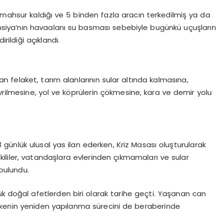
 mahsur kaldığı ve 5 binden fazla aracın terkedilmiş ya da
ensiya’nın havaalanı su basması sebebiyle bugünkü uçuşların
rildiği açıklandı.
 felaket, tarım alanlarının sular altında kalmasına,
rilmesine, yol ve köprülerin çökmesine, kara ve demir yolu
günlük ulusal yas ilan ederken, Kriz Masası oluşturularak
tkililer, vatandaşlara evlerinden çıkmamaları ve sular
 bulundu.
yük doğal afetlerden biri olarak tarihe geçti. Yaşanan can
lkenin yeniden yapılanma sürecini de beraberinde