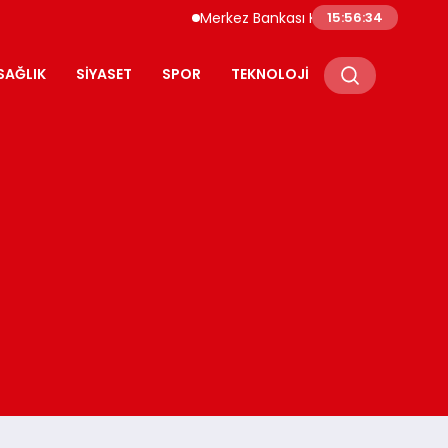
Merkez Bankası Kripto Varlık Merkezi Kayıt 
15:56:35
SAĞLIK
SIYASET
SPOR
TEKNOLOJI