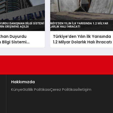
ıkhan Duyurdu
Türkiye’den Yılın İlk Yarısında
Bilgi Sistemi
1.2 Milyar Dolarlık Halı İhracatı
 Velilerin Erişimine
Hakkımızda
Künye
Gizlilik Politikası
Çerez Politikası
İletişim