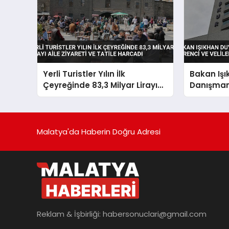
Yerli Turistler Yılın İlk
Bakan Iş
Çeyreğinde 83,3 Milyar Lirayı
Danışman 
Aile Ziyareti ve Tatile Harcadı
Öğrenci ve
Açıldı
Malatya'da Haberin Doğru Adresi
Reklam & İşbirliği:
habersonuclari@gmail.com