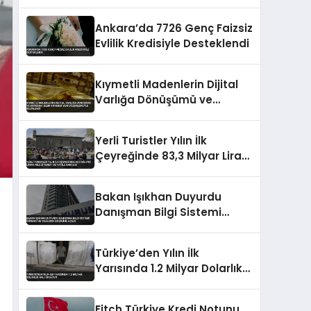
Ankara’da 7726 Genç Faizsiz
Evlilik Kredisiyle Desteklendi
Kıymetli Madenlerin Dijital
Varlığa Dönüşümü ve
Borsada İşlem Görmesi Yeni
Düzenlemeyle Belirlendi
Yerli Turistler Yılın İlk
Çeyreğinde 83,3 Milyar Lirayı
Aile Ziyareti ve Tatile
Harcadı
Bakan Işıkhan Duyurdu
Danışman Bilgi Sistemi
Öğrenci ve Velilerin Erişimine
Açıldı
Türkiye’den Yılın İlk
Yarısında 1.2 Milyar Dolarlık
Halı İhracatı
Fitch Türkiye Kredi Notunu