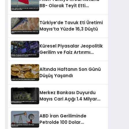
BB- Olarak Teyit Etti
Görünümü Durağan
Türkiye’de Tavuk Eti Üretimi
Mayıs’ta Yüzde 16,3 Düştü
Küresel Piyasalar Jeopolitik
Gerilim ve Faiz Artırımı
Beklentisiyle Düşüşte
Altında Haftanın Son Günü
Düşüş Yaşandı
Merkez Bankası Duyurdu
Mayıs Cari Açığı 1.4 Milyar
Doları Aştı
ABD İran Geriliminde
Petrolde 100 Dolar
Senaryoları