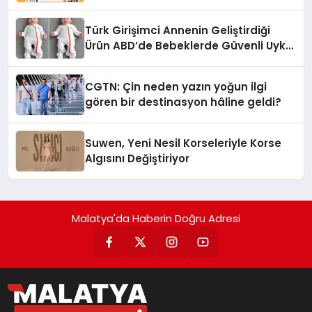
dönüşüyor”
Türk Girişimci Annenin Geliştirdiği
Ürün ABD’de Bebeklerde Güvenli Uyku
Standardına Yeni Bir Bakış Açısı
Getiriyor.
CGTN: Çin neden yazın yoğun ilgi
gören bir destinasyon hâline geldi?
Suwen, Yeni Nesil Korseleriyle Korse
Algısını Değiştiriyor
Malatya'da Haberin Doğru Adresi