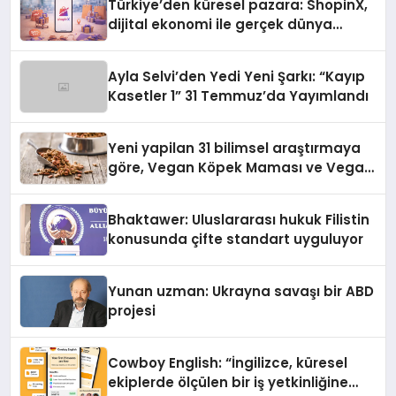
Türkiye’den küresel pazara: ShopinX,
dijital ekonomi ile gerçek dünya
alışverişini bir araya getirmeyi
hedefliyor
Ayla Selvi’den Yedi Yeni Şarkı: “Kayıp
Kasetler 1” 31 Temmuz’da Yayımlandı
Yeni yapilan 31 bilimsel araştırmaya
göre, Vegan Köpek Maması ve Vegan
Kedi Mamasının İyi Sindirildiğini
Ortaya Koydu
Bhaktawer: Uluslararası hukuk Filistin
konusunda çifte standart uyguluyor
Yunan uzman: Ukrayna savaşı bir ABD
projesi
Cowboy English: “İngilizce, küresel
ekiplerde ölçülen bir iş yetkinliğine