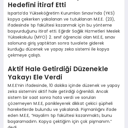
Hedefini İtiraf Etti
Isparta’da Yükseköğretim Kurumları Sınavı’nda (YKS)
kopya çekerken yakalanan ve tutuklanan M.E.E. (23),
ifadesinde tıp fakültesi kazanmak için bu yönteme
başvurduğunu itiraf etti. Eğirdir Sağlık Hizmetleri Meslek
Yüksekokulu (MYO) 2. sınıf öğrencisi olan M.E.E, sınav
salonuna giriş yaptıktan sonra tuvalete giderek
kurduğu düzenek ve yapay zeka sistemi ile kopya
çekmeye çalıştı.
Aktif Hale Getirdiği Düzenekle
Yakayı Ele Verdi
M.E.E’nin ifadesinde, 10 dakika içinde düzenek ve yapay
zeka sistemini aktif hale getirdiği öğrenildi. Ancak
sistem bir saat sonra hata verdi ve soruları
çözemeyen M.E.E, panikleyerek dikkat çekici şüpheli
hareketlerde bulundu ve yakalandı. Pişmanlığını ifade
eden M.E.E, “Hayalim tıp fakültesi kazanmaktı, bunu
başaramadım. Kopya çektiğim için çok pişmanım.”
dedi.