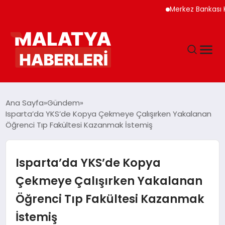
Merkez Bankası Kripto 
ANASAYFA
Ana Sayfa
Gündem
Isparta’da YKS’de Kopya Çekmeye Çalışırken Yakalanan
Öğrenci Tıp Fakültesi Kazanmak İstemiş
GÜNDEM
DÜNYA
Isparta’da YKS’de Kopya
Çekmeye Çalışırken Yakalanan
EĞITIM
Öğrenci Tıp Fakültesi Kazanmak
İstemiş
EKONOMI