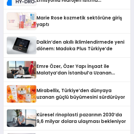
Emisyonlu Hidrojen Isıtma
Teknolojisinde ISO ve TSSA
Düzenleyici Onaylarını Aldı
Marie Rose kozmetik sektörüne giriş
yaptı
Daikin’den akıllı iklimlendirmede yeni
dönem: Madoka Plus Türkiye’de
Emre Özer, Özer Yapı İnşaat ile
Malatya’dan İstanbul’a Uzanan
Başarı Hikâyesi Yazıyor
Mirabellix, Türkiye’den dünyaya
uzanan güçlü büyümesini sürdürüyor
Küresel rinoplasti pazarının 2030’da
9,6 milyar dolara ulaşması bekleniyor