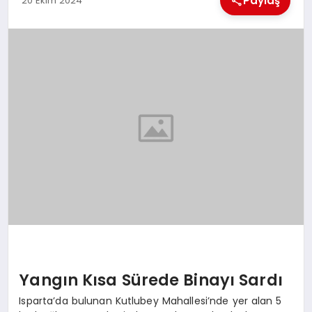
Paylaş
20 Ekim 2024
EKONOMI
MAGAZIN
SAĞLIK
SIYASET
SPOR
TEKNOLOJI
Yangın Kısa Sürede Binayı Sardı
Isparta’da bulunan Kutlubey Mahallesi’nde yer alan 5