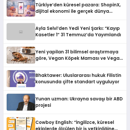
Türkiye’den küresel pazara: ShopinX,
dijital ekonomi ile gerçek dünya
alışverişini bir araya getirmeyi
hedefliyor
Ayla Selvi’den Yedi Yeni Şarkı: “Kayıp
Kasetler 1” 31 Temmuz’da Yayımlandı
Yeni yapilan 31 bilimsel araştırmaya
göre, Vegan Köpek Maması ve Vegan
Kedi Mamasının İyi Sindirildiğini
Ortaya Koydu
Bhaktawer: Uluslararası hukuk Filistin
konusunda çifte standart uyguluyor
Yunan uzman: Ukrayna savaşı bir ABD
projesi
Cowboy English: “İngilizce, küresel
ekiplerde ölçülen bir iş yetkinliğine