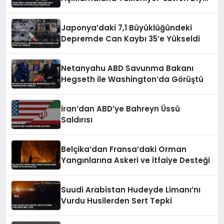
Yalvarıyorlar’
Japonya’daki 7,1 Büyüklüğündeki
Depremde Can Kaybı 35’e Yükseldi
Netanyahu ABD Savunma Bakanı
Hegseth ile Washington’da Görüştü
İran’dan ABD’ye Bahreyn Üssü
Saldırısı
Belçika’dan Fransa’daki Orman
Yangınlarına Askeri ve İtfaiye Desteği
Suudi Arabistan Hudeyde Limanı’nı
Vurdu Husilerden Sert Tepki