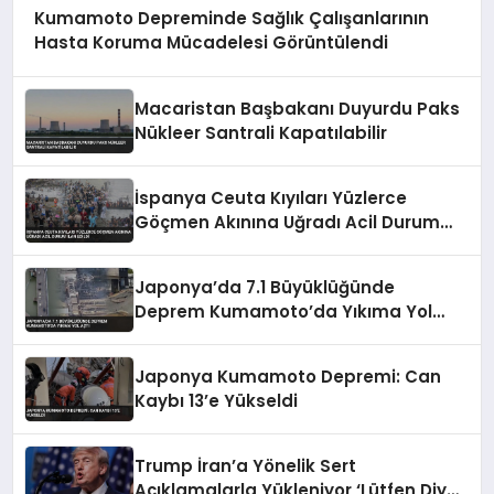
Kumamoto Depreminde Sağlık Çalışanlarının
Hasta Koruma Mücadelesi Görüntülendi
Macaristan Başbakanı Duyurdu Paks
Nükleer Santrali Kapatılabilir
İspanya Ceuta Kıyıları Yüzlerce
Göçmen Akınına Uğradı Acil Durum
İlan Edildi
Japonya’da 7.1 Büyüklüğünde
Deprem Kumamoto’da Yıkıma Yol
Açtı
Japonya Kumamoto Depremi: Can
Kaybı 13’e Yükseldi
Trump İran’a Yönelik Sert
Açıklamalarla Yükleniyor ‘Lütfen Diye