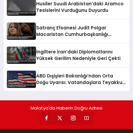
Husiler Suudi Arabistan’daki Aramco
Tesislerini Vurduğunu Duyurdu
Satranç Efsanesi Judit Polgar
Macaristan Cumhurbaşkanlığı
Teklifini Reddetti
İngiltere İran’daki Diplomatlarını
Yüksek Gerilim Nedeniyle Geri Çekti
ABD Dışişleri Bakanlığı’ndan Orta
Doğu Uyarısı: Vatandaşlara Teyakkuz
Çağrısı
Malatya'da Haberin Doğru Adresi