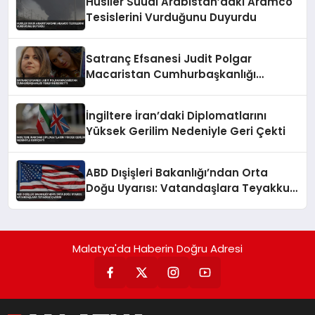
Husiler Suudi Arabistan’daki Aramco
Tesislerini Vurduğunu Duyurdu
Satranç Efsanesi Judit Polgar
Macaristan Cumhurbaşkanlığı
Teklifini Reddetti
İngiltere İran’daki Diplomatlarını
Yüksek Gerilim Nedeniyle Geri Çekti
ABD Dışişleri Bakanlığı’ndan Orta
Doğu Uyarısı: Vatandaşlara Teyakkuz
Çağrısı
Malatya'da Haberin Doğru Adresi