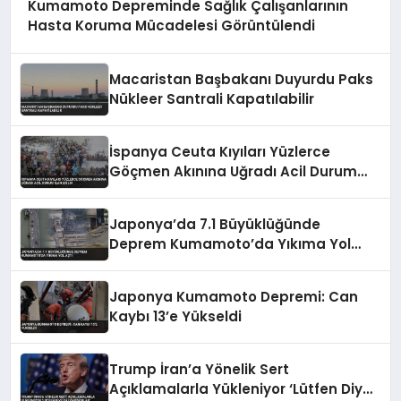
Kumamoto Depreminde Sağlık Çalışanlarının
Hasta Koruma Mücadelesi Görüntülendi
Macaristan Başbakanı Duyurdu Paks
Nükleer Santrali Kapatılabilir
İspanya Ceuta Kıyıları Yüzlerce
Göçmen Akınına Uğradı Acil Durum
İlan Edildi
Japonya’da 7.1 Büyüklüğünde
Deprem Kumamoto’da Yıkıma Yol
Açtı
Japonya Kumamoto Depremi: Can
Kaybı 13’e Yükseldi
Trump İran’a Yönelik Sert
Açıklamalarla Yükleniyor ‘Lütfen Diye