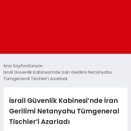
ANASAYFA
Ana Sayfa
Dünya
İsrail Güvenlik Kabinesi’nde İran Gerilimi Netanyahu
Tümgeneral Tischler’i Azarladı
GÜNDEM
DÜNYA
İsrail Güvenlik Kabinesi’nde İran
Gerilimi Netanyahu Tümgeneral
EĞITIM
Tischler’i Azarladı