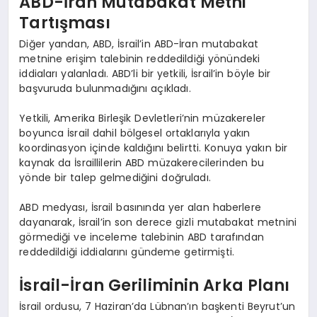
ABD-İran Mutabakat Metni
Tartışması
Diğer yandan, ABD, İsrail’in ABD-İran mutabakat
metnine erişim talebinin reddedildiği yönündeki
iddiaları yalanladı. ABD’li bir yetkili, İsrail’in böyle bir
başvuruda bulunmadığını açıkladı.
Yetkili, Amerika Birleşik Devletleri’nin müzakereler
boyunca İsrail dahil bölgesel ortaklarıyla yakın
koordinasyon içinde kaldığını belirtti. Konuya yakın bir
kaynak da İsraillilerin ABD müzakerecilerinden bu
yönde bir talep gelmediğini doğruladı.
ABD medyası, İsrail basınında yer alan haberlere
dayanarak, İsrail’in son derece gizli mutabakat metnini
görmediği ve inceleme talebinin ABD tarafından
reddedildiği iddialarını gündeme getirmişti.
İsrail-İran Geriliminin Arka Planı
İsrail ordusu, 7 Haziran’da Lübnan’ın başkenti Beyrut’un