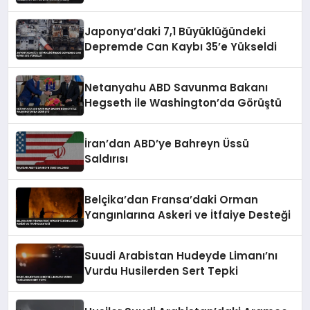
Yalvarıyorlar’
Japonya’daki 7,1 Büyüklüğündeki
Depremde Can Kaybı 35’e Yükseldi
Netanyahu ABD Savunma Bakanı
Hegseth ile Washington’da Görüştü
İran’dan ABD’ye Bahreyn Üssü
Saldırısı
Belçika’dan Fransa’daki Orman
Yangınlarına Askeri ve İtfaiye Desteği
Suudi Arabistan Hudeyde Limanı’nı
Vurdu Husilerden Sert Tepki