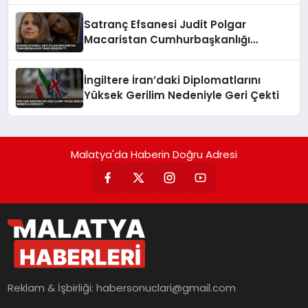
Satranç Efsanesi Judit Polgar
Macaristan Cumhurbaşkanlığı
Teklifini Reddetti
İngiltere İran’daki Diplomatlarını
Yüksek Gerilim Nedeniyle Geri Çekti
Malatya'da Haberin Doğru Adresi
Reklam & İşbirliği:
habersonuclari@gmail.com