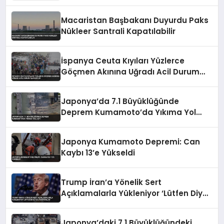
Mücadelesi Görüntülendi
Macaristan Başbakanı Duyurdu Paks
Nükleer Santrali Kapatılabilir
İspanya Ceuta Kıyıları Yüzlerce
Göçmen Akınına Uğradı Acil Durum
İlan Edildi
Japonya’da 7.1 Büyüklüğünde
Deprem Kumamoto’da Yıkıma Yol
Açtı
Japonya Kumamoto Depremi: Can
Kaybı 13’e Yükseldi
Trump İran’a Yönelik Sert
Açıklamalarla Yükleniyor ‘Lütfen Diye
Yalvarıyorlar’
Japonya’daki 7,1 Büyüklüğündeki