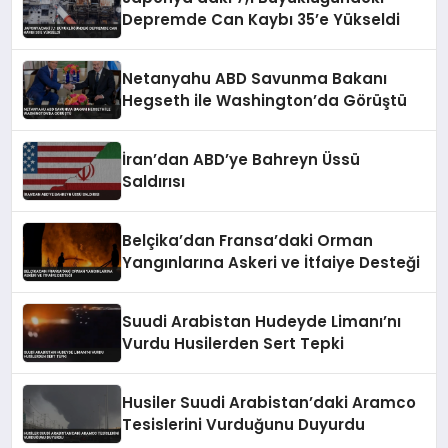
Depremde Can Kaybı 35’e Yükseldi
Netanyahu ABD Savunma Bakanı
Hegseth ile Washington’da Görüştü
İran’dan ABD’ye Bahreyn Üssü
Saldırısı
Belçika’dan Fransa’daki Orman
Yangınlarına Askeri ve İtfaiye Desteği
Suudi Arabistan Hudeyde Limanı’nı
Vurdu Husilerden Sert Tepki
Husiler Suudi Arabistan’daki Aramco
Tesislerini Vurduğunu Duyurdu