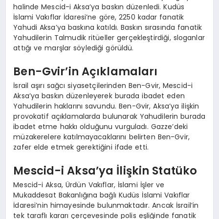
halinde Mescid-i Aksa’ya baskın düzenledi. Kudüs
İslami Vakıflar İdaresi’ne göre, 2250 kadar fanatik
Yahudi Aksa’ya baskına katıldı. Baskın sırasında fanatik
Yahudilerin Talmudik ritüeller gerçekleştirdiği, sloganlar
attığı ve marşlar söylediği görüldü.
Ben-Gvir’in Açıklamaları
İsrail aşırı sağcı siyasetçilerinden Ben-Gvir, Mescid-i
Aksa’ya baskın düzenleyerek burada ibadet eden
Yahudilerin haklarını savundu. Ben-Gvir, Aksa’ya ilişkin
provokatif açıklamalarda bulunarak Yahudilerin burada
ibadet etme hakkı olduğunu vurguladı. Gazze’deki
müzakerelere katılmayacaklarını belirten Ben-Gvir,
zafer elde etmek gerektiğini ifade etti.
Mescid-i Aksa’ya İlişkin Statüko
Mescid-i Aksa, Ürdün Vakıflar, İslami İşler ve
Mukaddesat Bakanlığına bağlı Kudüs İslami Vakıflar
İdaresi’nin himayesinde bulunmaktadır. Ancak İsrail’in
tek taraflı kararı çerçevesinde polis eşliğinde fanatik