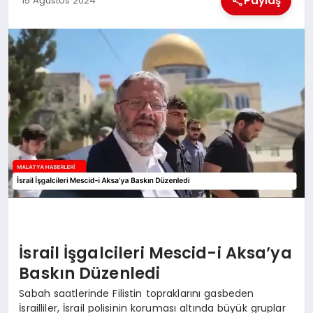
Paylaş
15 Ağustos 2024
EKONOMI
MAGAZIN
SAĞLIK
SIYASET
SPOR
TEKNOLOJI
İsrail İşgalcileri Mescid-i Aksa’ya
Baskın Düzenledi
Sabah saatlerinde Filistin topraklarını gasbeden
İsrailliler, İsrail polisinin koruması altında büyük gruplar