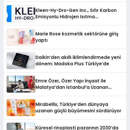
Kleen-Hy-Dro-Gen Inc., Sıfır Karbon
Emisyonlu Hidrojen Isıtma
Teknolojisinde ISO ve TSSA
Düzenleyici Onaylarını Aldı
Marie Rose kozmetik sektörüne giriş
yaptı
Daikin’den akıllı iklimlendirmede yeni
dönem: Madoka Plus Türkiye’de
Emre Özer, Özer Yapı İnşaat ile
Malatya’dan İstanbul’a Uzanan
Başarı Hikâyesi Yazıyor
Mirabellix, Türkiye’den dünyaya
uzanan güçlü büyümesini sürdürüyor
Küresel rinoplasti pazarının 2030’da