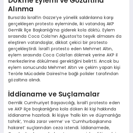
Dökme Eylemi ve Gözaltına
Alınma
Bursa’da İsrail’in Gazze’ye yönelik saldırılarına karşı
gerçekleşen protesto eyleminde, iki vatandaş AKP
Gemlik İlçe Başkanlığı’na giderek kola döktü. Eylem
sırasında Coca Cola’nın Ağustos’ta teşvik almasını da
eleştiren vatandaşlar, dikkat çekici bir protesto
gerçekleştirdi. İsrail’i protesto eden Mehmet Altın,
eylem sırasında Coca Cola’ları dökmek yerine AKP il
merkezlerine dökülmesi gerektiğini belirtti. Ancak bu
eylem sonucunda Mehmet Altın ve çekim yapan kişi
Terörle Mücadele Dairesi’ne bağlı polisler tarafından
gözaltına alındı.
İddianame ve Suçlamalar
Gemlik Cumhuriyet Başsavcılığı, İsrail’i protesto eden
ve AKP ilçe başkanlığına kola döken iki kişi hakkında
iddianame hazırladı. İki kişiye ‘halkı kin ve düşmanlığa
tahrik’, ‘mala zarar verme’ ve ‘Cumhurbaşkanına
hakaret’ suçlarından ceza istendi. İddianamede,