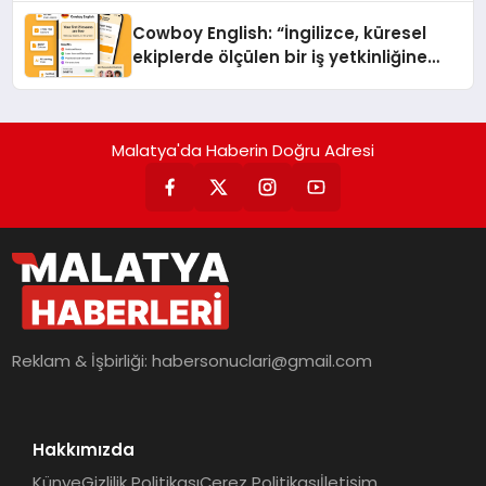
Cowboy English: “İngilizce, küresel
ekiplerde ölçülen bir iş yetkinliğine
dönüşüyor”
Malatya'da Haberin Doğru Adresi
Reklam & İşbirliği:
habersonuclari@gmail.com
Hakkımızda
Künye
Gizlilik Politikası
Çerez Politikası
İletişim