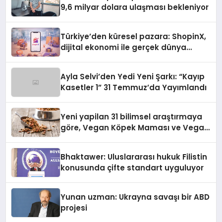
9,6 milyar dolara ulaşması bekleniyor
Türkiye’den küresel pazara: ShopinX,
dijital ekonomi ile gerçek dünya
alışverişini bir araya getirmeyi
hedefliyor
Ayla Selvi’den Yedi Yeni Şarkı: “Kayıp
Kasetler 1” 31 Temmuz’da Yayımlandı
Yeni yapilan 31 bilimsel araştırmaya
göre, Vegan Köpek Maması ve Vegan
Kedi Mamasının İyi Sindirildiğini
Ortaya Koydu
Bhaktawer: Uluslararası hukuk Filistin
konusunda çifte standart uyguluyor
Yunan uzman: Ukrayna savaşı bir ABD
projesi