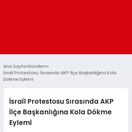
ANASAYFA
Ana Sayfa
Gündem
İsrail Protestosu Sırasında AKP İlçe Başkanlığına Kola
Dökme Eylemi
GÜNDEM
DÜNYA
İsrail Protestosu Sırasında AKP
İlçe Başkanlığına Kola Dökme
EĞITIM
Eylemi