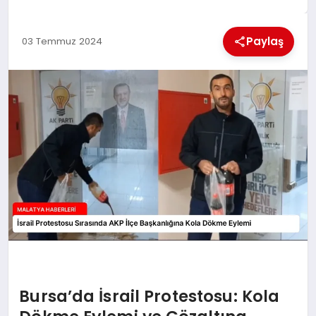
EKONOMI
Paylaş
03 Temmuz 2024
MAGAZIN
SAĞLIK
SIYASET
SPOR
TEKNOLOJI
Bursa’da İsrail Protestosu: Kola