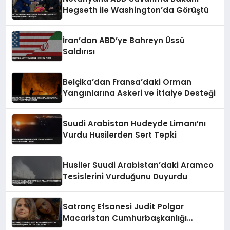
Hegseth ile Washington’da Görüştü
İran’dan ABD’ye Bahreyn Üssü
Saldırısı
Belçika’dan Fransa’daki Orman
Yangınlarına Askeri ve İtfaiye Desteği
Suudi Arabistan Hudeyde Limanı’nı
Vurdu Husilerden Sert Tepki
Husiler Suudi Arabistan’daki Aramco
Tesislerini Vurduğunu Duyurdu
Satranç Efsanesi Judit Polgar
Macaristan Cumhurbaşkanlığı
Teklifini Reddetti