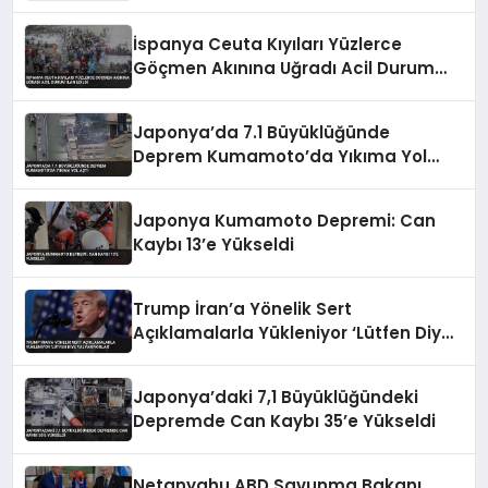
İspanya Ceuta Kıyıları Yüzlerce
Göçmen Akınına Uğradı Acil Durum
İlan Edildi
Japonya’da 7.1 Büyüklüğünde
Deprem Kumamoto’da Yıkıma Yol
Açtı
Japonya Kumamoto Depremi: Can
Kaybı 13’e Yükseldi
Trump İran’a Yönelik Sert
Açıklamalarla Yükleniyor ‘Lütfen Diye
Yalvarıyorlar’
Japonya’daki 7,1 Büyüklüğündeki
Depremde Can Kaybı 35’e Yükseldi
Netanyahu ABD Savunma Bakanı