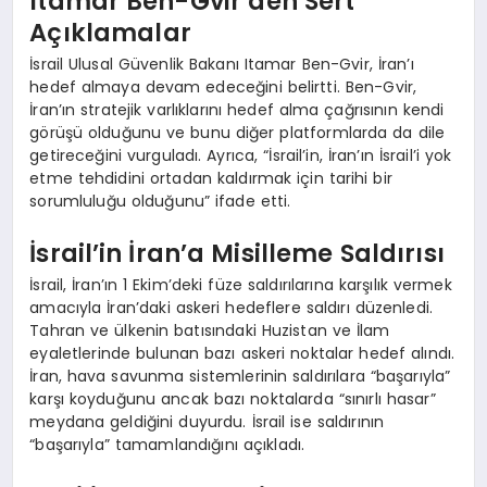
Itamar Ben-Gvir’den Sert
Açıklamalar
İsrail Ulusal Güvenlik Bakanı Itamar Ben-Gvir, İran’ı
hedef almaya devam edeceğini belirtti. Ben-Gvir,
İran’ın stratejik varlıklarını hedef alma çağrısının kendi
görüşü olduğunu ve bunu diğer platformlarda da dile
getireceğini vurguladı. Ayrıca, “İsrail’in, İran’ın İsrail’i yok
etme tehdidini ortadan kaldırmak için tarihi bir
sorumluluğu olduğunu” ifade etti.
İsrail’in İran’a Misilleme Saldırısı
İsrail, İran’ın 1 Ekim’deki füze saldırılarına karşılık vermek
amacıyla İran’daki askeri hedeflere saldırı düzenledi.
Tahran ve ülkenin batısındaki Huzistan ve İlam
eyaletlerinde bulunan bazı askeri noktalar hedef alındı.
İran, hava savunma sistemlerinin saldırılara “başarıyla”
karşı koyduğunu ancak bazı noktalarda “sınırlı hasar”
meydana geldiğini duyurdu. İsrail ise saldırının
“başarıyla” tamamlandığını açıkladı.