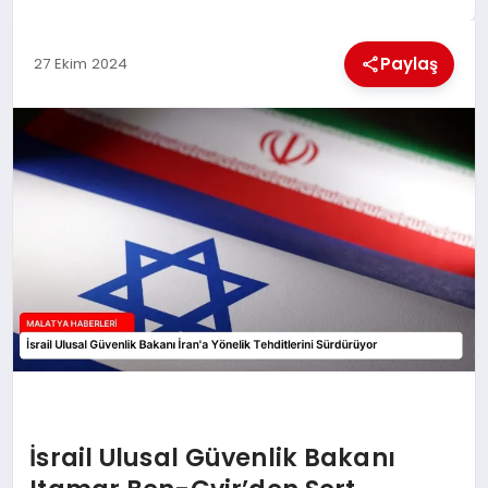
EKONOMI
Paylaş
27 Ekim 2024
MAGAZIN
SAĞLIK
SIYASET
SPOR
TEKNOLOJI
İsrail Ulusal Güvenlik Bakanı