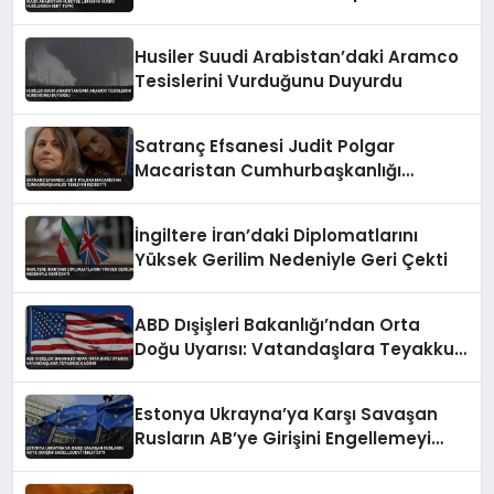
Husiler Suudi Arabistan’daki Aramco
Tesislerini Vurduğunu Duyurdu
Satranç Efsanesi Judit Polgar
Macaristan Cumhurbaşkanlığı
Teklifini Reddetti
İngiltere İran’daki Diplomatlarını
Yüksek Gerilim Nedeniyle Geri Çekti
ABD Dışişleri Bakanlığı’ndan Orta
Doğu Uyarısı: Vatandaşlara Teyakkuz
Çağrısı
Estonya Ukrayna’ya Karşı Savaşan
Rusların AB’ye Girişini Engellemeyi
Teklif Etti