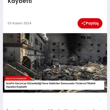
Kaybetti
EKONOMI
MAGAZIN
Paylaş
03 Kasım 2024
SAĞLIK
SIYASET
SPOR
TEKNOLOJI