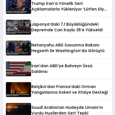
Trump İran’a Yönelik Sert
Açıklamalarla Yükleniyor ‘Lütfen Diye
Yalvarıyorlar’
Japonya’daki 7,1 Büyüklüğündeki
Depremde Can Kaybı 35’e Yükseldi
Netanyahu ABD Savunma Bakanı
Hegseth ile Washington’da Görüştü
İran’dan ABD’ye Bahreyn Üssü
Saldırısı
Belçika’dan Fransa’daki Orman
Yangınlarına Askeri ve İtfaiye Desteği
Suudi Arabistan Hudeyde Limanı’nı
Vurdu Husilerden Sert Tepki