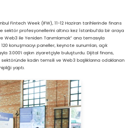
bul Fintech Week (IFW), 11-12 Haziran tarihlerinde finans
e sektör profesyonellerini altıncı kez İstanbul’da bir araya
ka ve Web3 ile Yeniden Tanımlamak” ana temasıyla
n 120 konuşmacıyı paneller, keynote sunumları, açık
la 3.000’i aşkın ziyaretçiyle buluşturdu. Dijital finans,
tek sektöründe kadın temsili ve Web3 başlıklarına odaklanan
pliği yaptı.