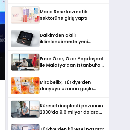
Teknolojisinde ISO ve TSSA Düzenleyici
Onaylarını Aldı
Marie Rose kozmetik
sektörüne giriş yaptı
Daikin’den akıllı
iklimlendirmede yeni
dönem: Madoka Plus
Türkiye’de
Emre Özer, Özer Yapı İnşaat
ile Malatya’dan İstanbul’a
Uzanan Başarı Hikâyesi
Yazıyor
Mirabellix, Türkiye’den
dünyaya uzanan güçlü
büyümesini sürdürüyor
Küresel rinoplasti pazarının
2030’da 9,6 milyar dolara
ulaşması bekleniyor
Türkiye’den küresel pazara: