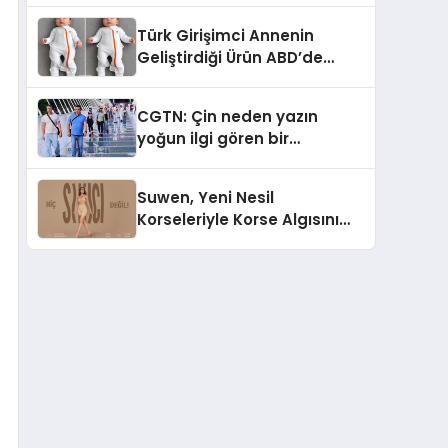
Türk Girişimci Annenin
Geliştirdiği Ürün ABD’de
Bebeklerde Güvenli Uyku
Standardına Yeni Bir Bakış
CGTN: Çin neden yazın
Açısı Getiriyor.
yoğun ilgi gören bir
destinasyon hâline geldi?
Suwen, Yeni Nesil
Korseleriyle Korse Algısını
Değiştiriyor