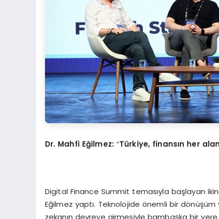
Dr. Mahfi Eğilmez:
“
Türkiye, finansın her al
Digital Finance Summit temasıyla başlayan ikinci
Eğilmez yaptı. Teknolojide önemli bir dönüşüm ya
zekanın devreye girmesiyle bambaşka bir yere ge