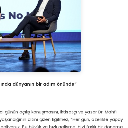
anında dünyanın bir adım
ö
nünde”
 günün açılış konuşmasını, iktisatçı ve yazar Dr. Mahfi
şandığının altını çizen Eğilmez, “Her gün, özellikle yapay
liyoruz. Bu büyük ve hızlı gelişme, bizi farklı bir döneme