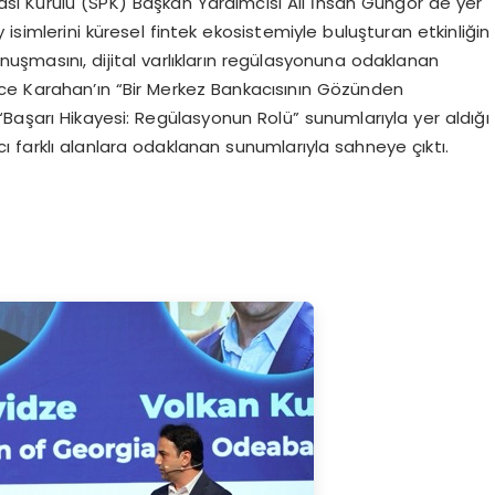
sı Kurulu (SPK) Başkan Yardımcısı Ali İhsan Güngör de yer
isimlerini küresel fintek ekosistemiyle buluşturan etkinliğin
uşmasını, dijital varlıkların regülasyonuna odaklanan
tice Karahan’ın “Bir Merkez Bankacısının Gözünden
Başarı Hikayesi: Regülasyonun Rolü” sunumlarıyla yer aldığı
 farklı alanlara odaklanan sunumlarıyla sahneye çıktı.