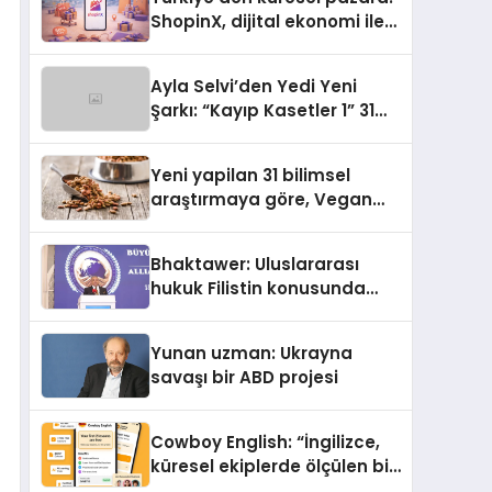
ShopinX, dijital ekonomi ile
gerçek dünya alışverişini bir
araya getirmeyi hedefliyor
Ayla Selvi’den Yedi Yeni
Şarkı: “Kayıp Kasetler 1” 31
Temmuz’da Yayımlandı
Yeni yapilan 31 bilimsel
araştırmaya göre, Vegan
Köpek Maması ve Vegan
Kedi Mamasının İyi
Bhaktawer: Uluslararası
Sindirildiğini Ortaya Koydu
hukuk Filistin konusunda
çifte standart uyguluyor
Yunan uzman: Ukrayna
savaşı bir ABD projesi
Cowboy English: “İngilizce,
küresel ekiplerde ölçülen bir
iş yetkinliğine dönüşüyor”