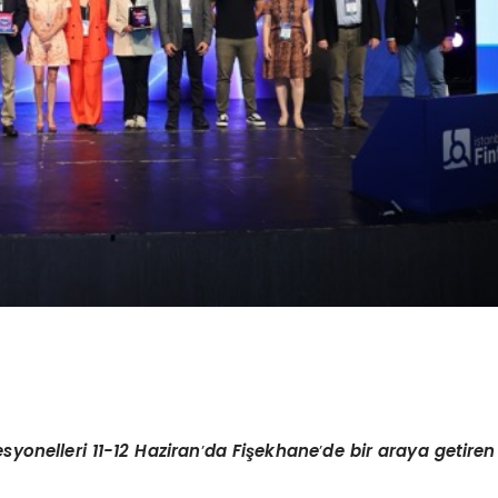
syonelleri 11-12 Haziran
’
da Fi
şekhane
’
de bir araya getiren