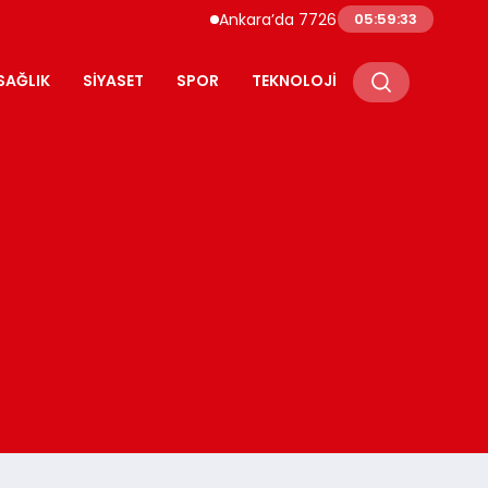
Ankara’da 7726 Genç Faizsiz Evlilik Kredisiyle D
05:59:35
SAĞLIK
SIYASET
SPOR
TEKNOLOJI