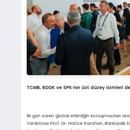
TCMB, BDDK ve SPK
’
nın ü
st d
üzey isimleri de
İki gün süren global etkinliğin konuşmacıları 
Yardımcısı Prof. Dr. Hatice Karahan, Bankacı