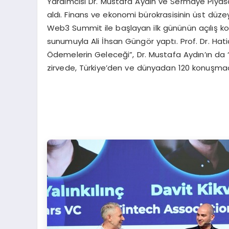
Yardımcısı Dr. Mustafa Aydın ve Sermaye Piyasa
aldı. Finans ve ekonomi bürokrasisinin üst düzey 
Web3 Summit ile başlayan ilk gününün açılış kon
sunumuyla Ali İhsan Güngör yaptı. Prof. Dr. Ha
Ödemelerin Geleceği”, Dr. Mustafa Aydın’ın da “
zirvede, Türkiye’den ve dünyadan 120 konuşmacı