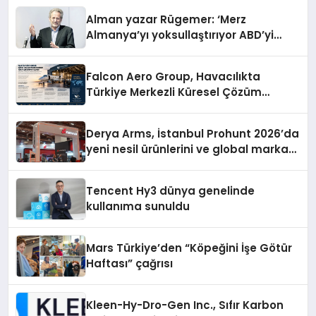
Alman yazar Rügemer: ‘Merz
Almanya’yı yoksullaştırıyor ABD’yi
zenginleştiriyor’
Falcon Aero Group, Havacılıkta
Türkiye Merkezli Küresel Çözüm
Ortağı Olma Yolunda İlerliyor
Derya Arms, İstanbul Prohunt 2026’da
yeni nesil ürünlerini ve global marka
vizyonunu sergiledi
Tencent Hy3 dünya genelinde
kullanıma sunuldu
Mars Türkiye’den “Köpeğini İşe Götür
Haftası” çağrısı
Kleen-Hy-Dro-Gen Inc., Sıfır Karbon