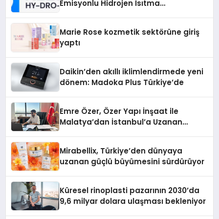
Emisyonlu Hidrojen Isıtma
Teknolojisinde ISO ve TSSA
Düzenleyici Onaylarını Aldı
Marie Rose kozmetik sektörüne giriş
yaptı
Daikin’den akıllı iklimlendirmede yeni
dönem: Madoka Plus Türkiye’de
Emre Özer, Özer Yapı İnşaat ile
Malatya’dan İstanbul’a Uzanan
Başarı Hikâyesi Yazıyor
Mirabellix, Türkiye’den dünyaya
uzanan güçlü büyümesini sürdürüyor
Küresel rinoplasti pazarının 2030’da
9,6 milyar dolara ulaşması bekleniyor