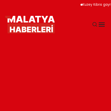
Kuzey Kıbrıs gayrimenku