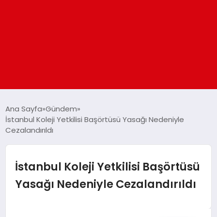
ANASAYFA
Ana Sayfa
Gündem
İstanbul Koleji Yetkilisi Başörtüsü Yasağı Nedeniyle
Cezalandırıldı
GÜNDEM
DÜNYA
İstanbul Koleji Yetkilisi Başörtüsü
Yasağı Nedeniyle Cezalandırıldı
EĞITIM