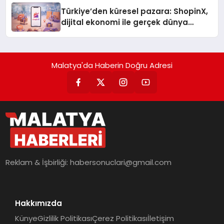
Türkiye’den küresel pazara: ShopinX,
dijital ekonomi ile gerçek dünya
alışverişini bir araya getirmeyi
hedefliyor
Malatya'da Haberin Doğru Adresi
Reklam & İşbirliği:
habersonuclari@gmail.com
Hakkımızda
Künye
Gizlilik Politikası
Çerez Politikası
İletişim