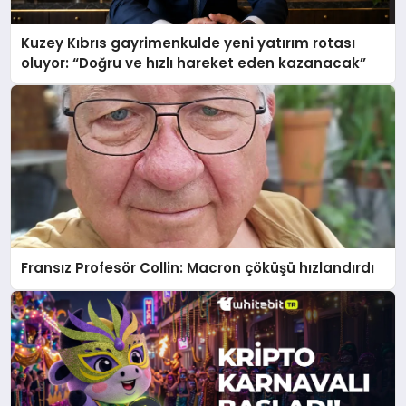
Kuzey Kıbrıs gayrimenkulde yeni yatırım rotası
oluyor: “Doğru ve hızlı hareket eden kazanacak”
Fransız Profesör Collin: Macron çöküşü hızlandırdı