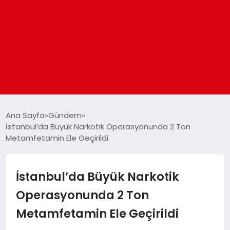
ANASAYFA
Ana Sayfa
Gündem
İstanbul’da Büyük Narkotik Operasyonunda 2 Ton
Metamfetamin Ele Geçirildi
GÜNDEM
DÜNYA
İstanbul’da Büyük Narkotik
Operasyonunda 2 Ton
EĞITIM
Metamfetamin Ele Geçirildi