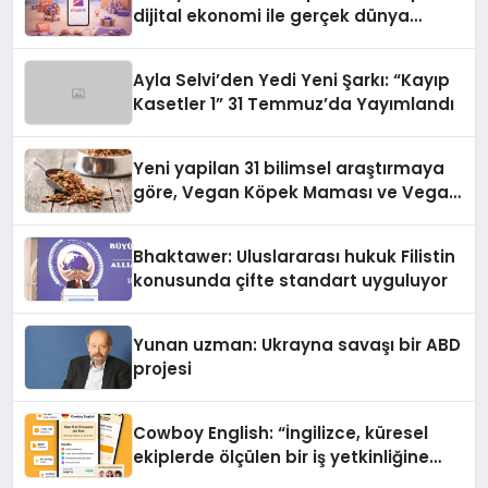
dijital ekonomi ile gerçek dünya
alışverişini bir araya getirmeyi
hedefliyor
Ayla Selvi’den Yedi Yeni Şarkı: “Kayıp
Kasetler 1” 31 Temmuz’da Yayımlandı
Yeni yapilan 31 bilimsel araştırmaya
göre, Vegan Köpek Maması ve Vegan
Kedi Mamasının İyi Sindirildiğini
Ortaya Koydu
Bhaktawer: Uluslararası hukuk Filistin
konusunda çifte standart uyguluyor
Yunan uzman: Ukrayna savaşı bir ABD
projesi
Cowboy English: “İngilizce, küresel
ekiplerde ölçülen bir iş yetkinliğine
dönüşüyor”