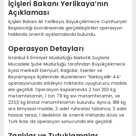
İçişleri Bakanı Yerlikaya’nın
Açıklaması
İçişleri Bakanı Ali Yerlikaya, Büyükçekmece Cumhuriyet
Başsavcılığı koordinesinde gerçekleştirilen operasyon
hakkında önemli açıklamalarda bulundu.
Operasyon Detayları
İstanbul İl Emniyet Müdürlüğü Narkotik Suçlarla
Mücadele Şube Müdürlüğü tarafından Büyükçekmece
ilçesi merkezli Esenyurt, Bağcılar, Esenler ve
Bayrampaşa ilçelerinde düzenlenen “Narkoçelik-44”
operasyonunda etkileyici miktarda uyuşturucu madde
ele geçirildi. Operasyon kapsamında 2 ton 203 kg
metamfetamin, 1 ton 79 kg sıvı metamfetamin, ve
233,5 kg kristal metamfetamin bulundu. Ayrıca, 188 kg
ara kimyasal madde, 3 adet ruhsatsız tabanca, 3 adet
hassas terazi, 1 dedektör ile önemli miktarda döviz ve
Türk lirası da operasyon sonucunda ele geçirildi.
Zanlılar ve Tutuklamalar