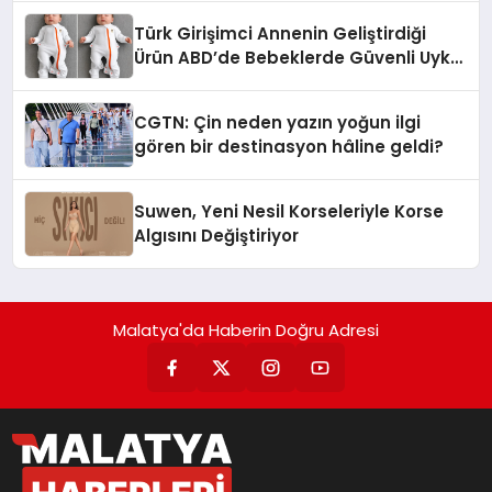
Türk Girişimci Annenin Geliştirdiği
Ürün ABD’de Bebeklerde Güvenli Uyku
Standardına Yeni Bir Bakış Açısı
Getiriyor.
CGTN: Çin neden yazın yoğun ilgi
gören bir destinasyon hâline geldi?
Suwen, Yeni Nesil Korseleriyle Korse
Algısını Değiştiriyor
Malatya'da Haberin Doğru Adresi