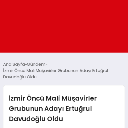
ANASAYFA
Ana Sayfa
Gündem
İzmir Öncü Mali Müşavirler Grubunun Adayı Ertuğrul
Davudoğlu Oldu
GÜNDEM
DÜNYA
İzmir Öncü Mali Müşavirler
Grubunun Adayı Ertuğrul
EĞITIM
Davudoğlu Oldu