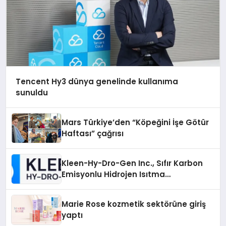
Tencent Hy3 dünya genelinde kullanıma
sunuldu
Mars Türkiye’den “Köpeğini İşe Götür
Haftası” çağrısı
Kleen-Hy-Dro-Gen Inc., Sıfır Karbon
Emisyonlu Hidrojen Isıtma
Teknolojisinde ISO ve TSSA
Düzenleyici Onaylarını Aldı
Marie Rose kozmetik sektörüne giriş
yaptı