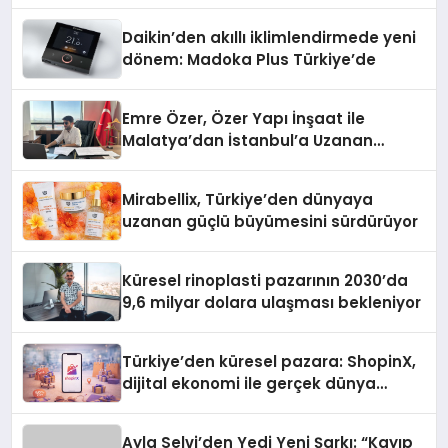
Daikin’den akıllı iklimlendirmede yeni
dönem: Madoka Plus Türkiye’de
Emre Özer, Özer Yapı İnşaat ile
Malatya’dan İstanbul’a Uzanan
Başarı Hikâyesi Yazıyor
Mirabellix, Türkiye’den dünyaya
uzanan güçlü büyümesini sürdürüyor
Küresel rinoplasti pazarının 2030’da
9,6 milyar dolara ulaşması bekleniyor
Türkiye’den küresel pazara: ShopinX,
dijital ekonomi ile gerçek dünya
alışverişini bir araya getirmeyi
hedefliyor
Ayla Selvi’den Yedi Yeni Şarkı: “Kayıp