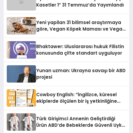
Kasetler 1” 31 Temmuz’da Yayımlandı
Yeni yapilan 31 bilimsel araştırmaya
göre, Vegan Köpek Maması ve Vegan
Kedi Mamasının İyi Sindirildiğini
Ortaya Koydu
Bhaktawer: Uluslararası hukuk Filistin
konusunda çifte standart uyguluyor
Yunan uzman: Ukrayna savaşı bir ABD
projesi
Cowboy English: “İngilizce, küresel
ekiplerde ölçülen bir iş yetkinliğine
dönüşüyor”
Türk Girişimci Annenin Geliştirdiği
Ürün ABD’de Bebeklerde Güvenli Uyku
Standardına Yeni Bir Bakış Açısı