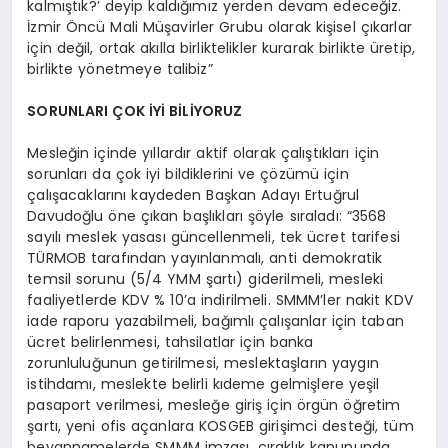
kalmıştık?’ deyip kaldığımız yerden devam edeceğiz.
İzmir Öncü Mali Müşavirler Grubu olarak kişisel çıkarlar
için değil, ortak akılla birliktelikler kurarak birlikte üretip,
birlikte yönetmeye talibiz”
SORUNLARI ÇOK İYİ BİLİYORUZ
Mesleğin içinde yıllardır aktif olarak çalıştıkları için
sorunları da çok iyi bildiklerini ve çözümü için
çalışacaklarını kaydeden Başkan Adayı Ertuğrul
Davudoğlu öne çıkan başlıkları şöyle sıraladı: “3568
sayılı meslek yasası güncellenmeli, tek ücret tarifesi
TÜRMOB tarafından yayınlanmalı, anti demokratik
temsil sorunu (5/4 YMM şartı) giderilmeli, mesleki
faaliyetlerde KDV % 10’a indirilmeli. SMMM’ler nakit KDV
iade raporu yazabilmeli, bağımlı çalışanlar için taban
ücret belirlenmesi, tahsilatlar için banka
zorunluluğunun getirilmesi, meslektaşların yaygın
istihdamı, meslekte belirli kıdeme gelmişlere yeşil
pasaport verilmesi, mesleğe giriş için örgün öğretim
şartı, yeni ofis açanlara KOSGEB girişimci desteği, tüm
beyannamelerde SMMM imzası, çıraklık kanununda