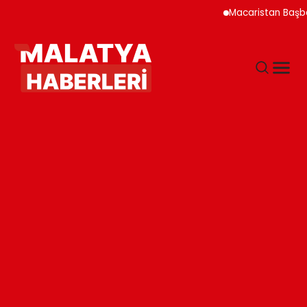
Macaristan Başbakanı D