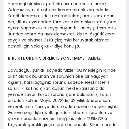
herhangi bir siyasi partinin arka bahçesi olamaz.
Odamız siyaset üstü bir kurum olmak zorundadır.
Kendi dönemimizde tüm meslektaşlara kucak açan
din, dil, ırk ayırmadan tüm kesimlerin siyasi görüşüne
ayrım yapmaksızın saygı duyan bir anlayışı tesis ettik.
Bundan sonra da aynı demokrat, kişisel özgürlüklere
saygılı ve siyaset üstü çizgimizi koruyarak hizmet
etmek için yola çıktık” diye konuştu.
BİRLİKTE ÜRETİP, BİRLİKTE YÖNETMEYE TALİBİZ
Davudoğlu, şunları söyledi: “Bizler bu mesleğin içinde
aktif olarak bulunan ve sorunları bire bir yaşayan
kişileriz. Karşılaştığınız sorunu sadece eleştirirseniz
sorun iki katına çıkar, düşünmekte kalırsanız da
yerinde sayar. Fakat soruna çare bulursanız, sorun
ortadan kalkar. Mayıs 2022’de, 32 yıllık iktidara son
vererek tüm Türkiye’de dikkatleri üzerimize çekmiştik.
Göreve seçildiğimiz ilk günden itibaren sorunları ve
çözüm önerilerimizi üst birliğimiz olan TÜRMOB’a
taşıyarak gerekli girişimlerde bulunduk. ‘Şimdi nerede