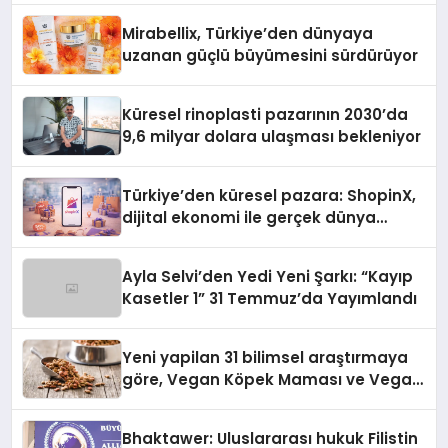
Mirabellix, Türkiye’den dünyaya
uzanan güçlü büyümesini sürdürüyor
Küresel rinoplasti pazarının 2030’da
9,6 milyar dolara ulaşması bekleniyor
Türkiye’den küresel pazara: ShopinX,
dijital ekonomi ile gerçek dünya
alışverişini bir araya getirmeyi
hedefliyor
Ayla Selvi’den Yedi Yeni Şarkı: “Kayıp
Kasetler 1” 31 Temmuz’da Yayımlandı
Yeni yapilan 31 bilimsel araştırmaya
göre, Vegan Köpek Maması ve Vegan
Kedi Mamasının İyi Sindirildiğini
Ortaya Koydu
Bhaktawer: Uluslararası hukuk Filistin