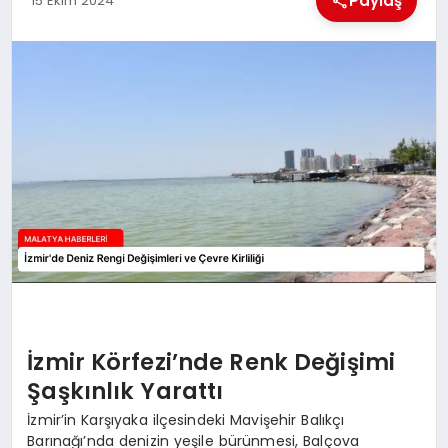
Paylaş
15 Ekim 2024
EKONOMI
MAGAZIN
SAĞLIK
SIYASET
SPOR
TEKNOLOJI
İzmir Körfezi’nde Renk Değişimi
Şaşkınlık Yarattı
İzmir’in Karşıyaka ilçesindeki Mavişehir Balıkçı
Barınağı’nda denizin yeşile bürünmesi, Balçova