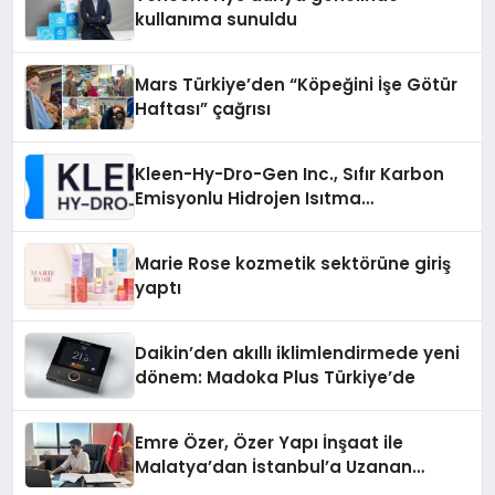
kullanıma sunuldu
Mars Türkiye’den “Köpeğini İşe Götür
Haftası” çağrısı
Kleen-Hy-Dro-Gen Inc., Sıfır Karbon
Emisyonlu Hidrojen Isıtma
Teknolojisinde ISO ve TSSA
Düzenleyici Onaylarını Aldı
Marie Rose kozmetik sektörüne giriş
yaptı
Daikin’den akıllı iklimlendirmede yeni
dönem: Madoka Plus Türkiye’de
Emre Özer, Özer Yapı İnşaat ile
Malatya’dan İstanbul’a Uzanan
Başarı Hikâyesi Yazıyor