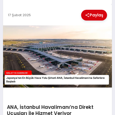
EKONOMI
Paylaş
17 Şubat 2025
MAGAZIN
SAĞLIK
SIYASET
SPOR
TEKNOLOJI
ANA, İstanbul Havalimanı’na Direkt
Uçuşları İle Hizmet Veriyor