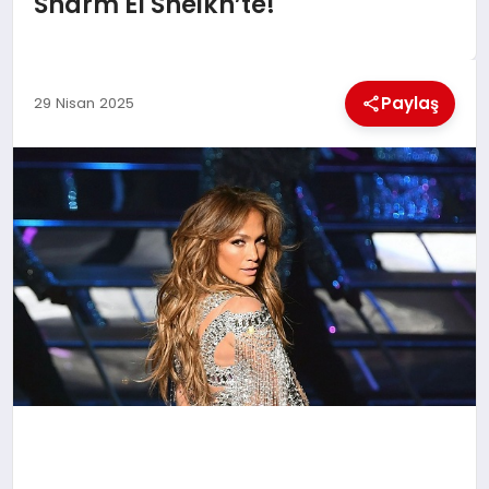
Sharm El Sheikh’te!
EKONOMI
MAGAZIN
Paylaş
29 Nisan 2025
SAĞLIK
SIYASET
SPOR
TEKNOLOJI