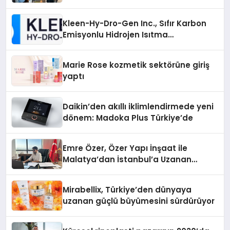
Kleen-Hy-Dro-Gen Inc., Sıfır Karbon
Emisyonlu Hidrojen Isıtma
Teknolojisinde ISO ve TSSA
Düzenleyici Onaylarını Aldı
Marie Rose kozmetik sektörüne giriş
yaptı
Daikin’den akıllı iklimlendirmede yeni
dönem: Madoka Plus Türkiye’de
Emre Özer, Özer Yapı İnşaat ile
Malatya’dan İstanbul’a Uzanan
Başarı Hikâyesi Yazıyor
Mirabellix, Türkiye’den dünyaya
uzanan güçlü büyümesini sürdürüyor