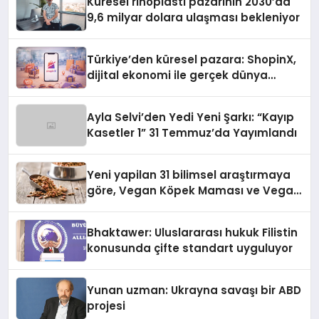
Küresel rinoplasti pazarının 2030’da
9,6 milyar dolara ulaşması bekleniyor
Türkiye’den küresel pazara: ShopinX,
dijital ekonomi ile gerçek dünya
alışverişini bir araya getirmeyi
hedefliyor
Ayla Selvi’den Yedi Yeni Şarkı: “Kayıp
Kasetler 1” 31 Temmuz’da Yayımlandı
Yeni yapilan 31 bilimsel araştırmaya
göre, Vegan Köpek Maması ve Vegan
Kedi Mamasının İyi Sindirildiğini
Ortaya Koydu
Bhaktawer: Uluslararası hukuk Filistin
konusunda çifte standart uyguluyor
Yunan uzman: Ukrayna savaşı bir ABD
projesi