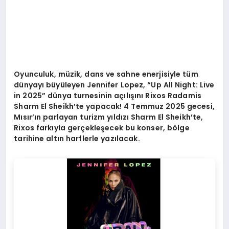
Oyunculuk, müzik, dans ve sahne enerjisiyle tüm
dünyayı büyüleyen Jennifer Lopez,
“
Up All Night: Live
in 2025
” dünya turnesinin açılışını
Rixos Radamis
Sharm El Sheikh
’
te yapacak! 4 Temmuz 2025 gecesi,
Mısır’ın parlayan turizm yıldızı
Sharm El Sheikh
’
te,
Rixos fark
ıyla gerçekleşecek bu konser, b
ö
lge
tarihine altın harflerle yazılacak.