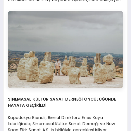
SİNEMASAL KÜLTÜR SANAT DERNEĞİ ÖNCÜLÜĞÜNDE
HAYATA GEÇİRİLDİ
Kapadokya Bienali, Bienal Direktörü Enes Kaya
liderliğinde; Sinemasal Kültür Sanat Derneği ve New
Saga Fikir Sanat A.Ş. iş birliğiyle gerçekleştiriliyor.