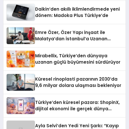
Daikin’den akıllı iklimlendirmede yeni
dönem: Madoka Plus Türkiye’de
Emre Özer, Özer Yapı İnşaat ile
Malatya’dan İstanbul’a Uzanan
Başarı Hikâyesi Yazıyor
Mirabellix, Türkiye’den dünyaya
uzanan güçlü büyümesini sürdürüyor
Küresel rinoplasti pazarının 2030’da
9,6 milyar dolara ulaşması bekleniyor
Türkiye’den küresel pazara: ShopinX,
dijital ekonomi ile gerçek dünya
alışverişini bir araya getirmeyi
hedefliyor
Ayla Selvi’den Yedi Yeni Şarkı: “Kayıp