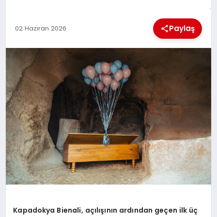
EKONOMI
Paylaş
02 Haziran 2026
MAGAZIN
SAĞLIK
SIYASET
SPOR
TEKNOLOJI
Kapadokya Bienali, açılışının ardından geçen ilk üç