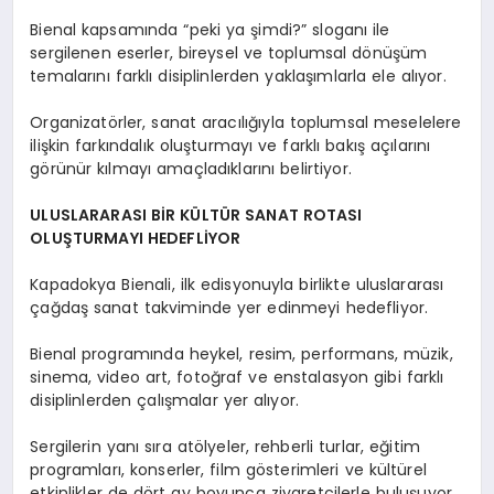
Bienal kapsamında “peki ya şimdi?” sloganı ile
sergilenen eserler, bireysel ve toplumsal dönüşüm
temalarını farklı disiplinlerden yaklaşımlarla ele alıyor.
Organizatörler, sanat aracılığıyla toplumsal meselelere
ilişkin farkındalık oluşturmayı ve farklı bakış açılarını
görünür kılmayı amaçladıklarını belirtiyor.
ULUSLARARASI BİR KÜLTÜR SANAT ROTASI
OLUŞTURMAYI HEDEFLİYOR
Kapadokya Bienali, ilk edisyonuyla birlikte uluslararası
çağdaş sanat takviminde yer edinmeyi hedefliyor.
Bienal programında heykel, resim, performans, müzik,
sinema, video art, fotoğraf ve enstalasyon gibi farklı
disiplinlerden çalışmalar yer alıyor.
Sergilerin yanı sıra atölyeler, rehberli turlar, eğitim
programları, konserler, film gösterimleri ve kültürel
etkinlikler de dört ay boyunca ziyaretçilerle buluşuyor.