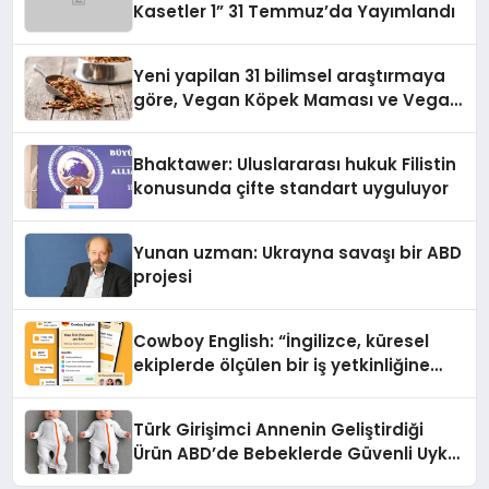
Kasetler 1” 31 Temmuz’da Yayımlandı
Yeni yapilan 31 bilimsel araştırmaya
göre, Vegan Köpek Maması ve Vegan
Kedi Mamasının İyi Sindirildiğini
Ortaya Koydu
Bhaktawer: Uluslararası hukuk Filistin
konusunda çifte standart uyguluyor
Yunan uzman: Ukrayna savaşı bir ABD
projesi
Cowboy English: “İngilizce, küresel
ekiplerde ölçülen bir iş yetkinliğine
dönüşüyor”
Türk Girişimci Annenin Geliştirdiği
Ürün ABD’de Bebeklerde Güvenli Uyku
Standardına Yeni Bir Bakış Açısı