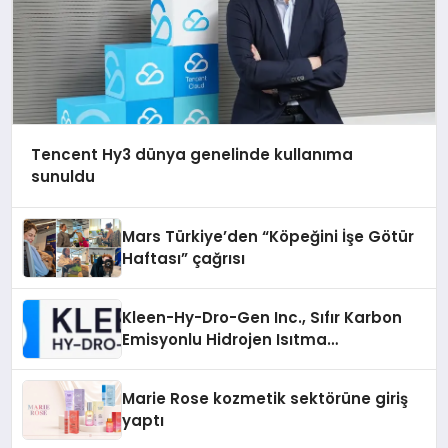
Tencent Hy3 dünya genelinde kullanıma
sunuldu
Mars Türkiye’den “Köpeğini İşe Götür
Haftası” çağrısı
Kleen-Hy-Dro-Gen Inc., Sıfır Karbon
Emisyonlu Hidrojen Isıtma
Teknolojisinde ISO ve TSSA
Düzenleyici Onaylarını Aldı
Marie Rose kozmetik sektörüne giriş
yaptı