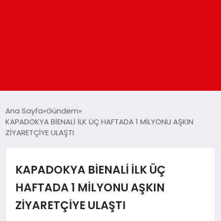
ANASAYFA
Ana Sayfa
Gündem
KAPADOKYA BİENALİ İLK ÜÇ HAFTADA 1 MİLYONU AŞKIN
ZİYARETÇİYE ULAŞTI
GÜNDEM
DÜNYA
KAPADOKYA BİENALİ İLK ÜÇ
HAFTADA 1 MİLYONU AŞKIN
EĞITIM
ZİYARETÇİYE ULAŞTI