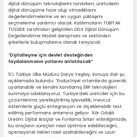
dijital dönüşüm teknolojilerini tanıtırken; üreticilerin
dijital dönüşüme hazır olup olmadıklarını
değerlendirmelerine ve en uygun yaklaşımı
seçmelerine yardımcı olacak. Katılımcıların TÜBİTAK
TÜSSİDE tarafından geliştirilen DDX Dijital Dönüşüm
Değerlendirme Modeli danışmanı ve sektörden
şirketlerle buluşmalarına olanak tanıyacak.
“
Dijitalleşme için devlet desteğinden
faydalanmanın yollarını anlatılacak”
1Ci Türkiye Ülke Müdürü Darya Yeşilay, konuya dair şu
açıklamada bulundu: “Endüstriyel ortamlarda güvenilir,
uyarlanabilir ve kendini kanıtlamış ERP teknolojileri
sunmaya odaklanıyoruz. Türkiye’deki üreticiler için bu
çözümlerimiz yerelleştirilmiş işlevsellik, mevcut
sistemlerle güçlü entegrasyon ve ölçeklenebilir test
edilmiş performans anlamına geliyor. ‘Kâr Odaklı
Üretim: Dijital Araçlar ve Fonlama Sırları’ etkinliğimizde,
bu araçların süreçleri nasıl optimize edebileceğini,
operasyonel riskleri nasıl azaltabileceğini ve uzun