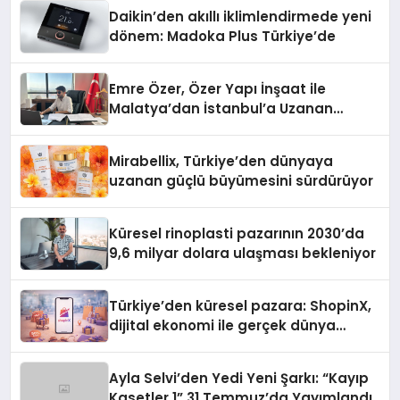
Daikin’den akıllı iklimlendirmede yeni
dönem: Madoka Plus Türkiye’de
Emre Özer, Özer Yapı İnşaat ile
Malatya’dan İstanbul’a Uzanan
Başarı Hikâyesi Yazıyor
Mirabellix, Türkiye’den dünyaya
uzanan güçlü büyümesini sürdürüyor
Küresel rinoplasti pazarının 2030’da
9,6 milyar dolara ulaşması bekleniyor
Türkiye’den küresel pazara: ShopinX,
dijital ekonomi ile gerçek dünya
alışverişini bir araya getirmeyi
hedefliyor
Ayla Selvi’den Yedi Yeni Şarkı: “Kayıp
Kasetler 1” 31 Temmuz’da Yayımlandı