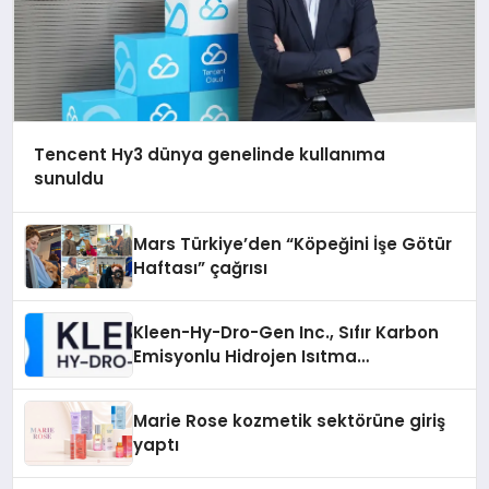
Tencent Hy3 dünya genelinde kullanıma
sunuldu
Mars Türkiye’den “Köpeğini İşe Götür
Haftası” çağrısı
Kleen-Hy-Dro-Gen Inc., Sıfır Karbon
Emisyonlu Hidrojen Isıtma
Teknolojisinde ISO ve TSSA
Düzenleyici Onaylarını Aldı
Marie Rose kozmetik sektörüne giriş
yaptı