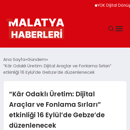
YOK Dijital Dönüşüm İçin 
ANASAYFA
Ana Sayfa
Gündem
“Kâr Odaklı Üretim: Dijital Araçlar ve Fonlama Sırları”
etkinliği 16 Eylül’de Gebze’de düzenlenecek
GÜNDEM
DÜNYA
“Kâr Odaklı Üretim: Dijital
Araçlar ve Fonlama Sırları”
EĞITIM
etkinliği 16 Eylül’de Gebze’de
düzenlenecek
EKONOMI