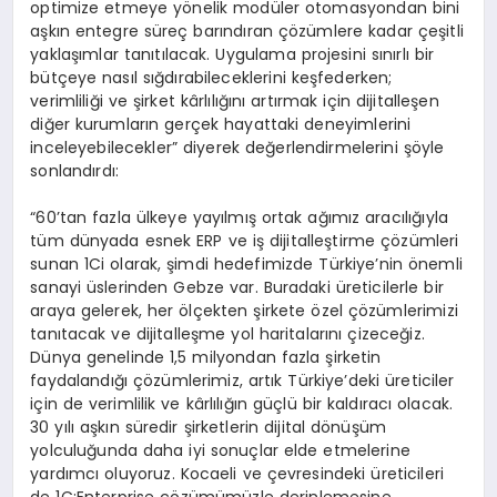
optimize etmeye yönelik modüler otomasyondan bini
aşkın entegre süreç barındıran çözümlere kadar çeşitli
yaklaşımlar tanıtılacak. Uygulama projesini sınırlı bir
bütçeye nasıl sığdırabileceklerini keşfederken;
verimliliği ve şirket kârlılığını artırmak için dijitalleşen
diğer kurumların gerçek hayattaki deneyimlerini
inceleyebilecekler” diyerek değerlendirmelerini şöyle
sonlandırdı:
“60’tan fazla ülkeye yayılmış ortak ağımız aracılığıyla
tüm dünyada esnek ERP ve iş dijitalleştirme çözümleri
sunan 1Ci olarak, şimdi hedefimizde Türkiye’nin önemli
sanayi üslerinden Gebze var. Buradaki üreticilerle bir
araya gelerek, her ölçekten şirkete özel çözümlerimizi
tanıtacak ve dijitalleşme yol haritalarını çizeceğiz.
Dünya genelinde 1,5 milyondan fazla şirketin
faydalandığı çözümlerimiz, artık Türkiye’deki üreticiler
için de verimlilik ve kârlılığın güçlü bir kaldıracı olacak.
30 yılı aşkın süredir şirketlerin dijital dönüşüm
yolculuğunda daha iyi sonuçlar elde etmelerine
yardımcı oluyoruz. Kocaeli ve çevresindeki üreticileri