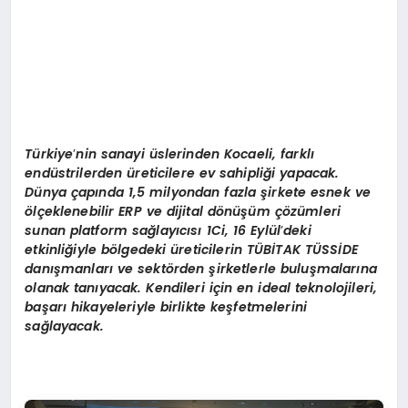
Türkiye
’
nin sanayi üslerinden Kocaeli, farklı
endüstrilerden üreticilere ev sahipliği yapacak.
Dünya çapında 1,5 milyondan fazla şirkete esnek ve
ö
lçeklenebilir ERP ve dijital d
ö
nüşüm çözümleri
sunan platform sağ
lay
ıcısı 1Ci, 16 Eylül
’
deki
etkinliğiyle b
ö
lgedeki üreticilerin
T
Ü
BİTAK
T
Ü
SSİ
DE
dan
ışmanla
rı
ve sekt
ö
rden
şirketlerle buluşmalarına
olanak tanıyacak. Kendileri için en ideal teknolojileri,
başarı hikayeleriyle birlikte keşfetmelerini
sağlayacak.