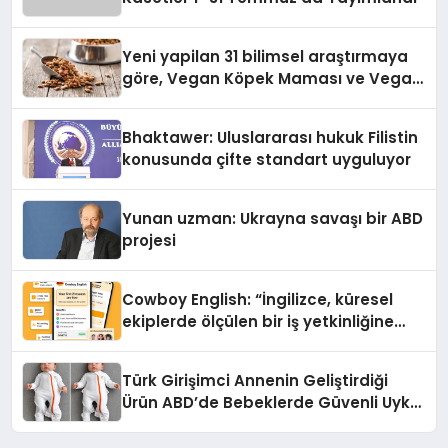
Yeni yapilan 31 bilimsel araştırmaya
göre, Vegan Köpek Maması ve Vegan
Kedi Mamasının İyi Sindirildiğini
Ortaya Koydu
Bhaktawer: Uluslararası hukuk Filistin
konusunda çifte standart uyguluyor
Yunan uzman: Ukrayna savaşı bir ABD
projesi
Cowboy English: “İngilizce, küresel
ekiplerde ölçülen bir iş yetkinliğine
dönüşüyor”
Türk Girişimci Annenin Geliştirdiği
Ürün ABD’de Bebeklerde Güvenli Uyku
Standardına Yeni Bir Bakış Açısı
Getiriyor.