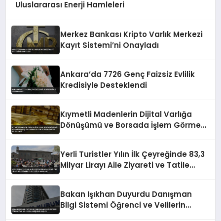
Uluslararası Enerji Hamleleri
Merkez Bankası Kripto Varlık Merkezi
Kayıt Sistemi’ni Onayladı
Ankara’da 7726 Genç Faizsiz Evlilik
Kredisiyle Desteklendi
Kıymetli Madenlerin Dijital Varlığa
Dönüşümü ve Borsada İşlem Görmesi
Yeni Düzenlemeyle Belirlendi
Yerli Turistler Yılın İlk Çeyreğinde 83,3
Milyar Lirayı Aile Ziyareti ve Tatile
Harcadı
Bakan Işıkhan Duyurdu Danışman
Bilgi Sistemi Öğrenci ve Velilerin
Erişimine Açıldı