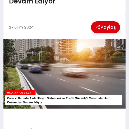
Devam Ediyor
EKONOMI
MAGAZIN
Paylaş
27 Ekim 2024
SAĞLIK
SIYASET
SPOR
TEKNOLOJI