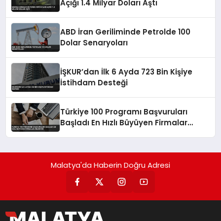
Açığı 1.4 Milyar Doları Aştı
ABD İran Geriliminde Petrolde 100
Dolar Senaryoları
İŞKUR’dan İlk 6 Ayda 723 Bin Kişiye
İstihdam Desteği
Türkiye 100 Programı Başvuruları
Başladı En Hızlı Büyüyen Firmalar
Aranıyor
Malatya'da Haberin Doğru Adresi